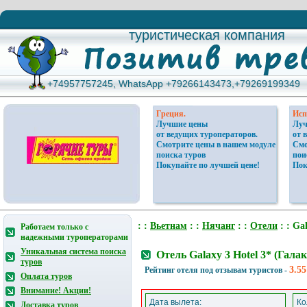
туристическая компания
туристическая компания
+74957757245, WhatsApp +79266143473,+79269199349
+74957757245, WhatsApp +79266143473,+79269199349
Греция.
Исп
Лучшие цены
Луч
от ведущих туроператоров.
от 
Смотрите цены в нашем модуле
Смо
поиска туров
пои
Покупайте по лучшей цене!
Пок
: :
Вьетнам
: :
Нячанг
: :
Отели
: : Gal
Работаем только с
надежными туроператорами
Уникальная система поиска
Отель Galaxy 3 Hotel 3* (Гал
туров
3.55
Рейтинг отеля под отзывам туристов -
Оплата туров
Внимание! Акции!
Дата вылета:
Ко
Доставка туров