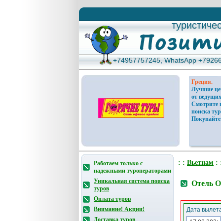
туристиче
туристиче
+74957757245, WhatsApp +7926
+74957757245, WhatsApp +7926
Греция.
Лучшие ц
от ведущих
Смотрите 
поиска тур
Покупайте
: :
Вьетнам
: 
Работаем только с
надежными туроператорами
Уникальная система поиска
Отель O
туров
Оплата туров
Внимание! Акции!
Дата вылета
Доставка туров