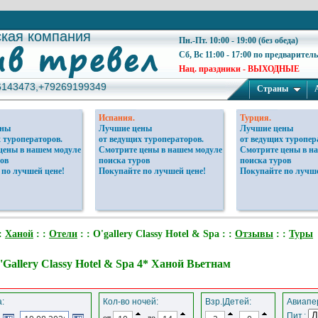
ская компания
ская компания
Пн.-Пт. 10:00 - 19:00 (без обеда)
Сб, Вс 11:00 - 17:00 по предварител
Нац. праздники - ВЫХОДНЫЕ
6143473,+79269199349
6143473,+79269199349
Страны
Испания.
Турция.
ены
Лучшие цены
Лучшие цены
 туроператоров.
от ведущих туроператоров.
от ведущих туропер
цены в нашем модуле
Смотрите цены в нашем модуле
Смотрите цены в н
ов
поиска туров
поиска туров
 по лучшей цене!
Покупайте по лучшей цене!
Покупайте по лучше
:
Ханой
: :
Отели
: : O'gallery Classy Hotel & Spa : :
Отзывы
: :
Туры
'Gallery Classy Hotel & Spa 4* Ханой Вьетнам
:
Кол-во ночей:
Взр.|Детей:
Авиапер
Пит.:
от
до