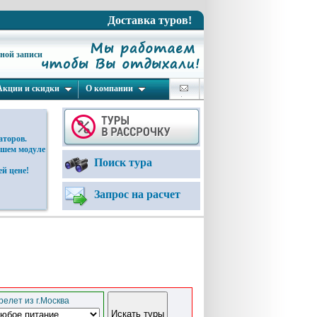
Доставка туров!
ьной записи
Акции и скидки
О компании
аторов.
ашем модуле
Поиск тура
й цене!
Запрос на расчет
елет из г.Москва