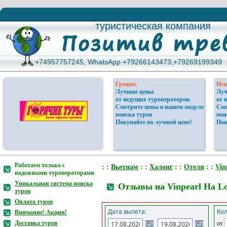
туристическая компания
туристическая компания
+74957757245, WhatsApp +79266143473,+79269199349
+74957757245, WhatsApp +79266143473,+79269199349
Греция.
Исп
Лучшие цены
Луч
от ведущих туроператоров.
от 
Смотрите цены в нашем модуле
Смо
поиска туров
пои
Покупайте по лучшей цене!
Пок
Работаем только с
: :
Вьетнам
: :
Халонг
: :
Отели
: :
Vin
надежными туроператорами
Уникальная система поиска
Отзывы на Vinpearl Ha Lo
туров
Оплата туров
Дата вылета:
Кол
Внимание! Акции!
Доставка туров
от