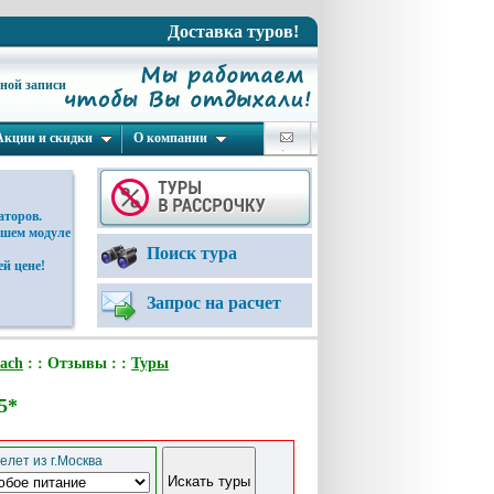
Доставка туров!
ьной записи
Акции и скидки
О компании
аторов.
ашем модуле
Поиск тура
й цене!
Запрос на расчет
each
: : Отзывы : :
Туры
5*
елет из г.Москва