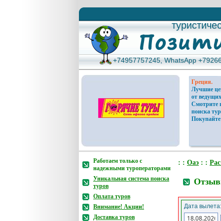
туристиче
туристиче
+74957757245, WhatsApp +7926
+74957757245, WhatsApp +7926
Греция.
Лучшие ц
от ведущих
Смотрите 
поиска тур
Покупайте
Работаем только с
: :
Оаэ
: :
Рас
надежными туроператорами
Уникальная система поиска
Отзывы
туров
Оплата туров
Дата вылета
Внимание! Акции!
Доставка туров