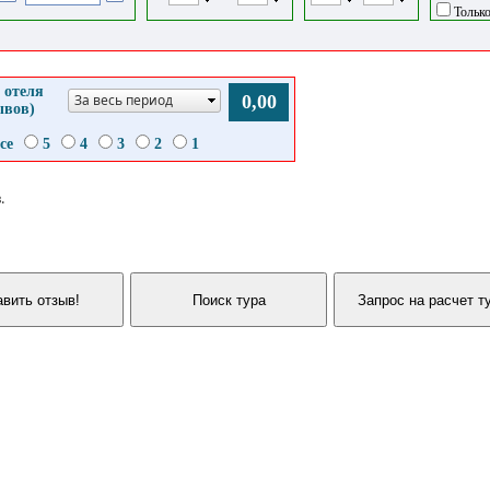
Только
 отеля
За весь период
0,00
ывов)
се
5
4
3
2
1
.