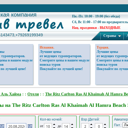
ская компания
ская компания
Пн.-Пт. 10:00 - 19:00 (без обеда)
Сб, Вс 11:00 - 17:00 по предварител
Нац. праздники - ВЫХОДНЫЕ
6143473,+79269199349
6143473,+79269199349
Страны
Испания.
Турция.
ены
Лучшие цены
Лучшие цены
 туроператоров.
от ведущих туроператоров.
от ведущих туропер
цены в нашем модуле
Смотрите цены в нашем модуле
Смотрите цены в н
ов
поиска туров
поиска туров
 по лучшей цене!
Покупайте по лучшей цене!
Покупайте по лучше
 Аль Хайма
: :
Отели
: :
The Ritz Carlton Ras Al Khaimah Al Hamra B
 на The Ritz Carlton Ras Al Khaimah Al Hamra Beach 
:
Кол-во ночей:
Взр.|Детей:
Авиапер
Пит.:
от
до