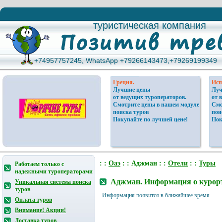
туристическая компания
туристическая компания
+74957757245, WhatsApp +79266143473,+79269199349
+74957757245, WhatsApp +79266143473,+79269199349
Греция.
Исп
Лучшие цены
Луч
от ведущих туроператоров.
от 
Смотрите цены в нашем модуле
Смо
поиска туров
пои
Покупайте по лучшей цене!
Пок
: :
Оаэ
: : Аджман : :
Отели
: :
Туры
Работаем только с
надежными туроператорами
Аджман. Информация о курорт
Уникальная система поиска
туров
Информация появится в ближайшее время
Оплата туров
Внимание! Акции!
Доставка туров