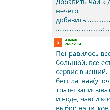
Добавить чай к 
нечего
добавить………
………………………:……
Asselek
5
24.07.2024
Понравилось все
большой, все ес
сервис высший. 
бесплатная(уточ
траты записыват
и воде, чаю и к
выбор напитков.