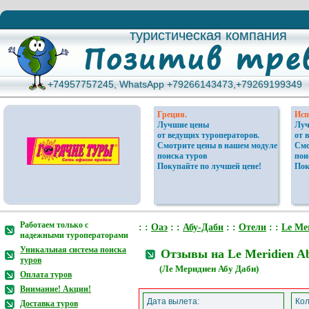
туристическая компания
туристическая компания
+74957757245, WhatsApp +79266143473,+79269199349
+74957757245, WhatsApp +79266143473,+79269199349
Греция.
Исп
Лучшие цены
Луч
от ведущих туроператоров.
от 
Смотрите цены в нашем модуле
Смо
поиска туров
пои
Покупайте по лучшей цене!
Пок
Работаем только с
: :
Оаэ
: :
Абу-Даби
: :
Отели
: :
Le Me
надежными туроператорами
Уникальная система поиска
Отзывы на Le Meridien A
туров
(Ле Меридиен Абу Даби)
Оплата туров
Внимание! Акции!
Дата вылета:
Кол
Доставка туров