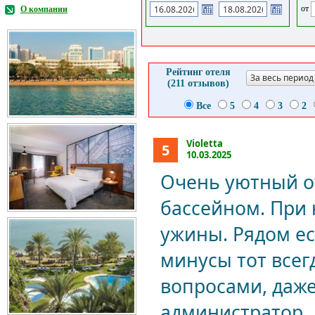
от
О компании
Рейтинг отеля
За весь период
(211 отзывов)
Все
5
4
3
2
Violetta
5
10.03.2025
Очень уютный о
бассейном. При 
ужины. Рядом ес
минусы тот всег
вопросами, даж
администратор.