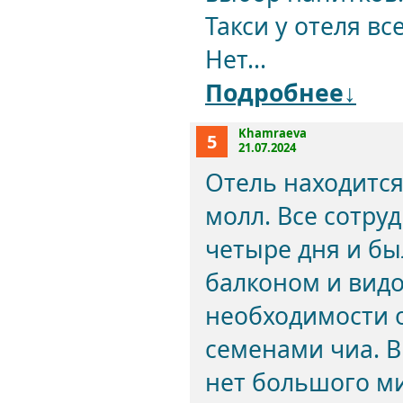
Такси у отеля вс
Нет...
Подробнее↓
Khamraeva
5
21.07.2024
Отель находится
молл. Все сотру
четыре дня и бы
балконом и вид
необходимости о
семенами чиа. 
нет большого м