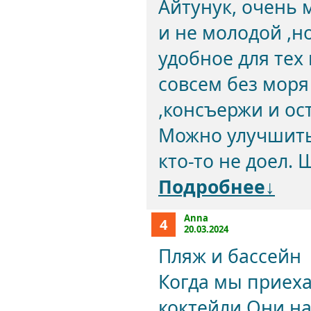
Айтунук, очень м
и не молодой ,н
удобное для тех 
совсем без моря
,консъержи и ос
Можно улучшить
кто-то не доел. 
Подробнее↓
Anna
4
20.03.2024
Пляж и бассейн
Когда мы приеха
коктейли Они на