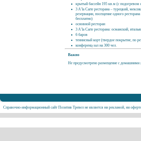
крытый бассейн 195 кв.м (с подогревом с
3 A’la Carte ресторана – турецкий, мекс
резервации, посещение одного ресторана
бесплатно)
основной ресторан
3 A’la Carte ресторана: османский, итал
6 баров
теннисный корт (твердое покрытие, по ре
конференц-зал на 300 чел.
Важно
Не предусмотрено размещение с домашними
Справочно-информационный сайт Позитив Тревел не является ни рекламой, ни оферт