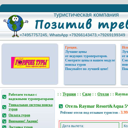
туристическая компания
туристическая компания
+74957757245, WhatsApp +79266143473,+79269199349
+74957757245, WhatsApp +79266143473,+79269199349
Греция.
Исп
Лучшие цены
Луч
от ведущих туроператоров.
от 
Смотрите цены в нашем модуле
Смо
поиска туров
пои
Покупайте по лучшей цене!
Пок
: :
Турция
: :
Сиде
: :
Отели
: : Rayma
Работаем только с
надежными туроператорами
Уникальная система поиска
Отель Raymar Resort&Aqua 5
туров
3.99
Рейтинг отеля под отзывам туристов -
Оплата туров
Внимание! Акции!
Дата вылета:
Ко
Доставка туров