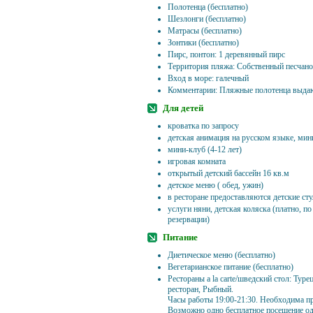
Полотенца (бесплатно)
Шезлонги (бесплатно)
Матрасы (бесплатно)
Зонтики (бесплатно)
Пирс, понтон: 1 деревянный пирс
Территория пляжа: Собственный песчано
Вход в море: галечный
Комментарии: Пляжные полотенца выдаю
Для детей
кроватка по запросу
детская анимация на русском языке, мин
мини-клуб (4-12 лет)
игровая комната
открытый детский бассейн 16 кв.м
детское меню ( обед, ужин)
в ресторане предоставляются детские сту
услуги няни, детская коляска (платно, п
резервации)
Питание
Диетическое меню (бесплатно)
Вегетарианское питание (бесплатно)
Рестораны a la carte/шведский стол: Тур
ресторан, Рыбный.
Часы работы 19:00-21:30. Необходима пр
Возможно одно бесплатное посещение од