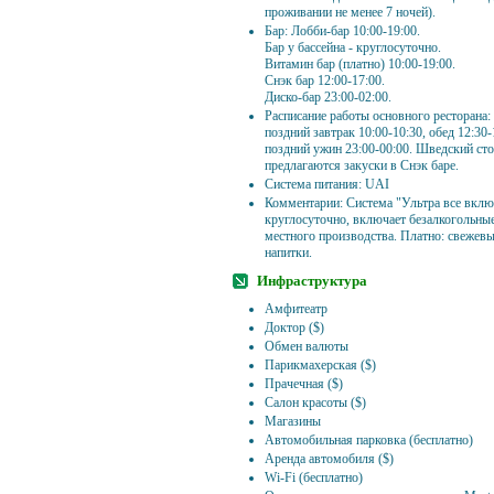
проживании не менее 7 ночей).
Бар: Лобби-бар 10:00-19:00.
Бар у бассейна - круглосуточно.
Витамин бар (платно) 10:00-19:00.
Снэк бар 12:00-17:00.
Диско-бар 23:00-02:00.
Расписание работы основного ресторана: 
поздний завтрак 10:00-10:30, обед 12:30-
поздний ужин 23:00-00:00. Шведский сто
предлагаются закуски в Снэк баре.
Система питания: UAI
Комментарии: Система "Ультра все вклю
круглосуточно, включает безалкогольные
местного производства. Платно: свежев
напитки.
Инфраструктура
Амфитеатр
Доктор ($)
Обмен валюты
Парикмахерская ($)
Прачечная ($)
Салон красоты ($)
Магазины
Автомобильная парковка (бесплатно)
Аренда автомобиля ($)
Wi-Fi (бесплатно)