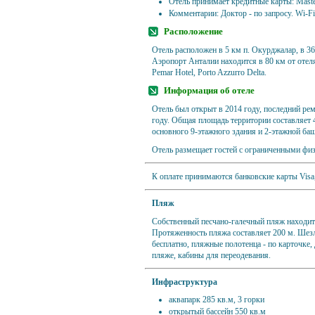
Отель принимает кредитные карты: Maste
Комментарии: Доктор - по запросу. Wi-Fi 
Расположение
Отель расположен в 5 км п. Окурджалар, в 36
Аэропорт Анталии находится в 80 км от отел
Pemar Hotel, Porto Azzurro Delta.
Информация об отеле
Отель был открыт в 2014 году, последний ре
году. Общая площадь территории составляет 4
основного 9-этажного здания и 2-этажной ба
Отель размещает гостей с ограниченными ф
К оплате принимаются банковские карты Visa,
Пляж
Собственный песчано-галечный пляж находит
Протяженность пляжа составляет 200 м. Шезл
бесплатно, пляжные полотенца - по карточке, 
пляже, кабины для переодевания.
Инфраструктура
аквапарк 285 кв.м, 3 горки
открытый бассейн 550 кв.м