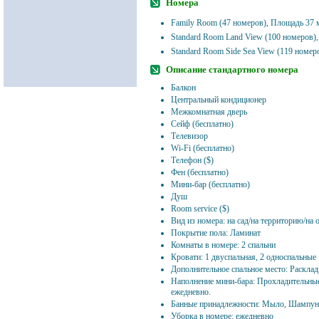
Номера
Family Room (47 номеров), Площадь 37 
Standard Room Land View (100 номеров)
Standard Room Side Sea View (119 номер
Описание стандартного номера
Балкон
Центральный кондиционер
Межкомнатная дверь
Сейф (бесплатно)
Телевизор
Wi-Fi (бесплатно)
Телефон ($)
Фен (бесплатно)
Мини-бар (бесплатно)
Душ
Room service ($)
Вид из номера: на сад/на территорию/на 
Покрытие пола: Ламинат
Комнаты в номере: 2 спальни
Кровати: 1 двуспальная, 2 односпальные
Дополнительное спальное место: Расклад
Наполнение мини-бара: Прохладительные
ежедневно.
Банные принадлежности: Мыло, Шампунь
Уборка в номере: ежедневно