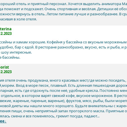
хороший отель и приятный персонал. Хочется выделить аниматора Ма
гда поможет и подскажет. Очень спортивная и весёлая. Детишки её обо
ожности вернусь в отель. Летом питание лучше и разнообразнее. В с
асивая в холе отеля.
terina
12.2023
ассейны и хамам хорошие. Кофейня у бассейна со вкусным мороженым
 удобно, бар с едой. В ресторане разнообразно, вкусно, есть и рыба, и
 шоу интересные.
 бассейны.
orist
12.2023
ия отеля очень продумана, много красивых мест,где можно посидеть,
,морем. Вход в море песок, плавный. Есть длинная пешеходная дорож
парная, есть где отдохнуть после неё, удобные кресла. Постоянно ме
е отдельное, в котором варят свежий кофе, вкусное мороженое. В ре
вежие, жареные, пареные, вареные), фруктов, мясо, рыбы, были мореп
новой диеты мы нашли много хорошего. Будьте внимательны с жареной
ления пищи, очень неприятный запах прогорклого масла. Приятные о
лась смена и все поменялось, гремит посуда, падают...
ее↓