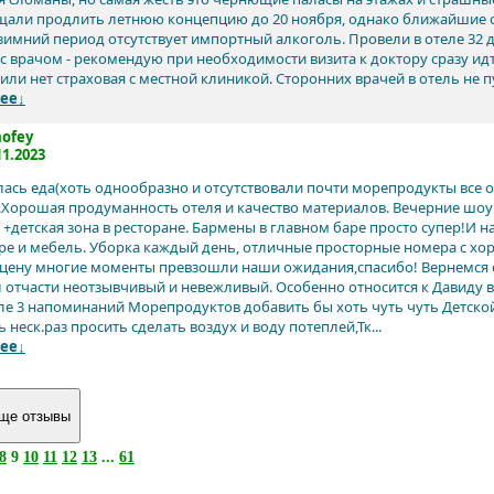
щали продлить летнюю концепцию до 20 ноября, однако ближайшие от
 зимний период отсутствует импортный алкоголь. Провели в отеле 32 д
 с врачом - рекомендую при необходимости визита к доктору сразу идт
или нет страховая с местной клиникой. Сторонних врачей в отель не пу
ее↓
ofey
11.2023
ась еда(хоть однообразно и отсутствовали почти морепродукты все о
Хорошая продуманность отеля и качество материалов. Вечерние шоу
+детская зона в ресторане. Бармены в главном баре просто супер!И на
ре и мебель. Уборка каждый день, отличные просторные номера с х
 цену многие моменты превзошли наши ожидания,спасибо! Вернемся
 отчасти неотзывчивый и невежливый. Особенно относится к Давиду 
ле 3 напоминаний Морепродуктов добавить бы хоть чуть чуть Детско
неск.раз просить сделать воздух и воду потеплей,Тк...
ее↓
8
9
10
11
12
13
...
61