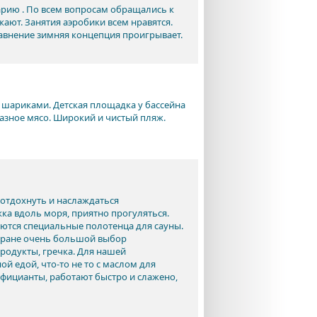
рию . По всем вопросам обращались к
жают. Занятия аэробики всем нравятся.
равнение зимняя концепция проигрывает.
 шариками. Детская площадка у бассейна
 разное мясо. Широкий и чистый пляж.
 отдохнуть и наслаждаться
ка вдоль моря, приятно прогуляться.
нются специальные полотенца для сауны.
сторане очень большой выбор
родукты, гречка. Для нашей
 едой, что-то не то с маслом для
фицианты, работают быстро и слажено,