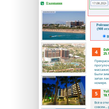
О компании
Рейтинг
(908 от
В
Dzh
4
25.
Прекрасн
прогулоч
массажис
Были зим
запах ла
номере.
Yul
5
18.
Всё в от
совсем..