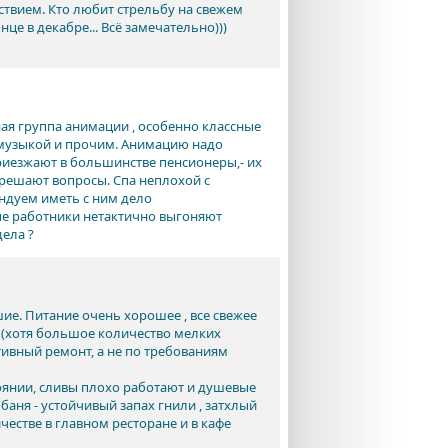
ствием. Кто любит стрельбу на свежем
це в декабре... Всё замечательно)))
ная группа анимации , особенно классные
й музыкой и прочим. Анимацию надо
приезжают в большинстве пенсионеры,- их
и решают вопросы. Спа неплохой с
ендуем иметь с ним дело
ые работники нетактично выгоняют
ела ?
ие. Питание очень хорошее , все свежее
о (хотя большое количество мелких
ивный ремонт, а не по требованиям
тоянии, сливы плохо работают и душевые
баня - устойчивый запах гнили , затхлый
честве в главном ресторане и в кафе