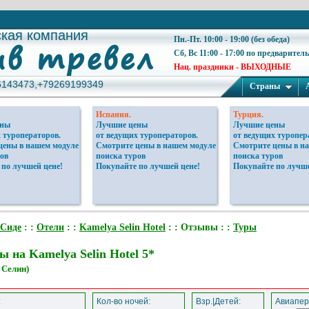
ская компания
ская компания
Пн.-Пт. 10:00 - 19:00 (без обеда)
Сб, Вс 11:00 - 17:00 по предварител
Нац. праздники - ВЫХОДНЫЕ
6143473,+79269199349
6143473,+79269199349
Страны
Испания.
Турция.
ены
Лучшие цены
Лучшие цены
 туроператоров.
от ведущих туроператоров.
от ведущих туропер
цены в нашем модуле
Смотрите цены в нашем модуле
Смотрите цены в н
ов
поиска туров
поиска туров
 по лучшей цене!
Покупайте по лучшей цене!
Покупайте по лучше
Сиде
: :
Отели
: :
Kamelya Selin Hotel
: : Отзывы : :
Туры
 на Kamelya Selin Hotel 5*
 Селин)
:
Кол-во ночей:
Взр.|Детей:
Авиапер