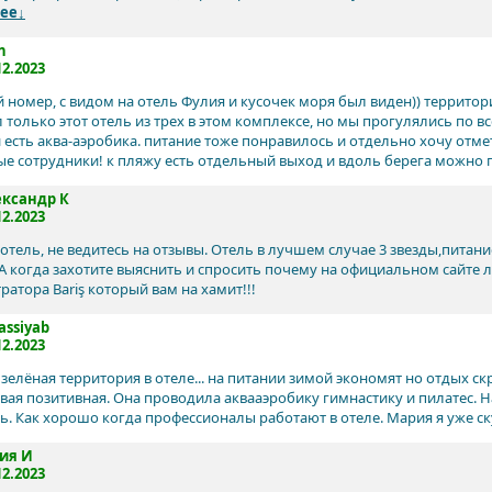
ее↓
n
12.2023
 номер, с видом на отель Фулия и кусочек моря был виден)) террито
л только этот отель из трех в этом комплексе, но мы прогулялись по 
и есть аква-аэробика. питание тоже понравилось и отдельно хочу отме
е сотрудники! к пляжу есть отдельный выход и вдоль берега можно 
ександр К
12.2023
отель, не ведитесь на отзывы. Отель в лучшем случае 3 звезды,питан
А когда захотите выяснить и спросить почему на официальном сайте
атора Bariş который вам на хамит!!!
assiyab
12.2023
елёная территория в отеле... на питании зимой экономят но отдых скр
вая позитивная. Она проводила аквааэробику гимнастику и пилатес. 
ть. Как хорошо когда профессионалы работают в отеле. Мария я уже с
ия И
12.2023