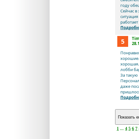
году обе
Сейчас в
ситуация
работает 
Подробн
Tim
5
28.
Понравил
хорошие.
хорошая. 
лобби ба
За такую
Персонал
даже пос
пришлось 
Подробн
1
...
4
5
6
7