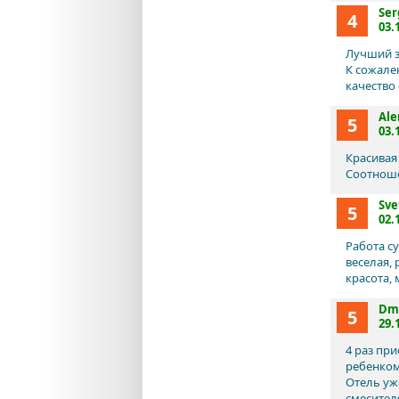
Ser
4
03.
Лучший з
К сожале
качество 
Ale
5
03.
Красивая
Соотноше
Sve
5
02.
Работа с
веселая, 
красота,
Dmi
5
29.
4 раз пр
ребенком
Отель уже
смесител