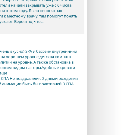
ели начали закрывать уже с 6 числа.
ня в этом году. Была непонятная
и к местному врачу, там помогут понять
скают. Вероятно, что...
чень вкусно).SPA и бассейн внутреннний
 на хорошем уровне,детская комната
питки на уровне. А также обстановка в
орошим видом на горы.Удобные кровати
 еще
в СПА Не поздравили с 2 днями рождения
й анимации быть бы поактивней В СПА