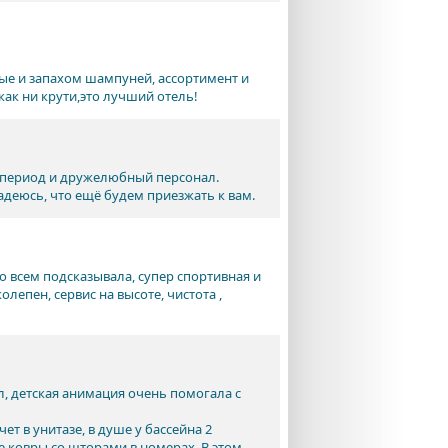
ые и запахом шампуней, ассортимент и
как ни крути,это лучший отель!
й период и дружелюбный персонал.
деюсь, что ещё будем приезжать к вам.
о всем подсказывала, супер спортивная и
олепен, сервис на высоте, чистота ,
, детская анимация очень помогала с
ет в унитазе, в душе у бассейна 2
е ковры со шторами в номерах. В этом