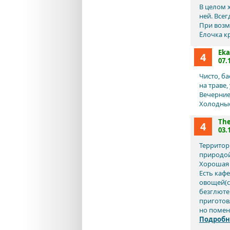
В целом 
ней. Все
При возм
Ёлочка кр
Eka
4
07.
Чисто, б
на траве,
Вечерние
Холодные
The
4
03.
Территор
природой
Хорошая 
Есть каф
овощей(с
безглюте
приготов
но поменя
Подробн