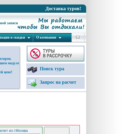
Доставка туров!
ьной записи
Акции и скидки
О компании
аторов.
ашем модуле
Поиск тура
й цене!
Запрос на расчет
елет из г.Москва