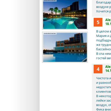
благодар
воздухе р
Хочется 
Ale
5
18.
В целом 
Мария и 
подбадри
же трудн
бассейно
В спа не
гостей в
Ale
4
14.
Чистота 
и разноо
недостат
клиентов)
В некото
лейки зас
воздух, 
Фика вниз