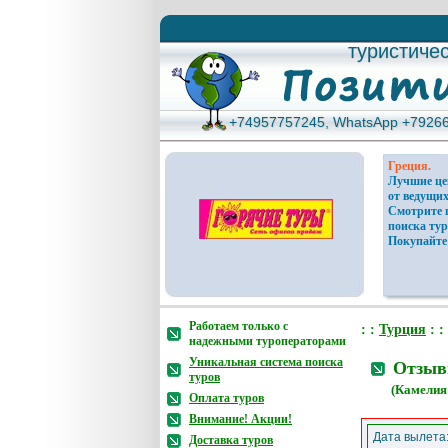
туристиче
туристиче
+74957757245, WhatsApp +7926
+74957757245, WhatsApp +7926
Греция.
Лучшие ц
от ведущих
Смотрите 
поиска тур
Покупайте
Работаем только с
: :
Турция
: :
надежными туроператорами
Уникальная система поиска
Отзывы
туров
(Камелия
Оплата туров
Внимание! Акции!
Дата вылета
Доставка туров