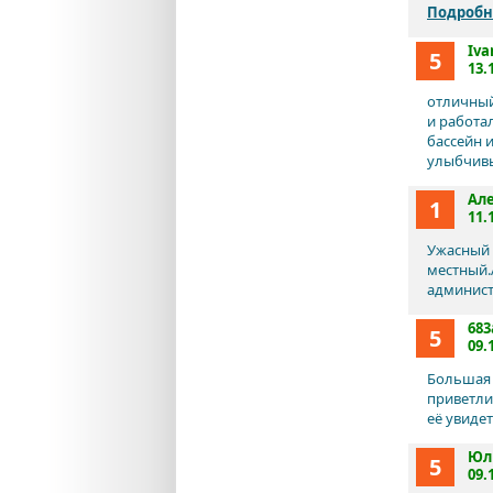
Подробн
Iva
5
13.
отличный
и работа
бассейн 
улыбчивы
Ал
1
11.
Ужасный 
местный.
администр
683
5
09.
Большая з
приветли
её увиде
Юл
5
09.