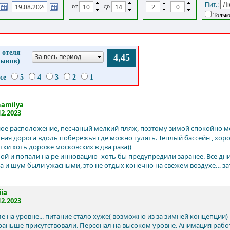
Пит.:
от
до
Только
 отеля
За весь период
4,45
зывов)
се
5
4
3
2
1
amilya
12.2023
ое расположение, песчаный мелкий пляж, поэтому зимой спокойно мо
ная дорога вдоль побережья где можно гулять. Теплый бассейн , хор
тки хоть дороже московских в два раза))
ой и попали на ре инновацию- хоть бы предупредили заранее. Все дн
ка и шум были ужасными, это не отдых конечно на свежем воздухе… з
iia
12.2023
еле на уровне... питание стало хуже( возможно из за зимней концепци
. раньше присутствовали. Персонал на высоком уровне. Анимация рабо