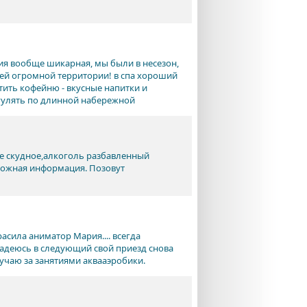
рия вообще шикарная, мы были в несезон,
всей огромной территории! в спа хороший
тить кофейню - вкусные напитки и
гулять по длинной набережной
ие скудное,алкоголь разбавленный
 ложная информация. Позовут
асила аниматор Мария.... всегда
Надеюсь в следующий свой приезд снова
кучаю за занятиями аквааэробики.