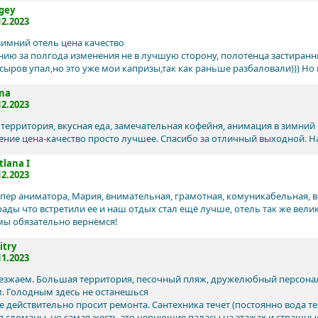
gey
12.2023
имний отель цена качество
нию за полгода изменения не в лучшую сторону, полотенца застиранн
сыров упал,но это уже мои капризы,так как раньше разбаловали))) Но 
na
12.2023
 территория, вкусная еда, замечательная кофейня, анимация в зимни
ние цена-качество просто лучшее. Спасибо за отличный выходной. На
tlana I
12.2023
упер аниматора, Мария, внимательная, грамотная, комуникабельная, в
рады что встретили ее и наш отдых стал ещё лучше, отель так же велик
 мы обязательно вернёмся!
try
11.2023
иезжаем. Большая территория, песочный пляж, дружелюбный персонал
. Голодным здесь не останешься
 действительно просит ремонта. Сантехника течет (постоянно вода теч
я сломаны, но самая жесть это чернющие паласы на этажах и страшны