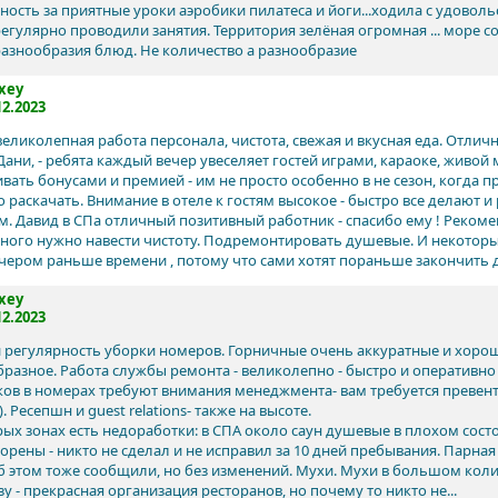
ность за приятные уроки аэробики пилатеса и йоги...ходила с удоволь
егулярно проводили занятия. Территория зелёная огромная ... море сон
разнообразия блюд. Не количество а разнообразие
xey
12.2023
великолепная работа персонала, чистота, свежая и вкусная еда. Отлич
Дани, - ребята каждый вечер увеселяет гостей играми, караоке, живо
вать бонусами и премией - им не просто особенно в не сезон, когда 
о раскачать. Внимание в отеле к гостям высокое - быстро все делают 
м. Давид в СПа отличный позитивный работник - спасибо ему ! Реком
много нужно навести чистоту. Подремонтировать душевые. И некотор
ечером раньше времени , потому что сами хотят пораньше закончить д
xey
12.2023
и регулярность уборки номеров. Горничные очень аккуратные и хорош
бразное. Работа службы ремонта - великолепно - быстро и оперативн
ков в номерах требуют внимания менеджмента- вам требуется превент
. Ресепшн и guest relations- также на высоте.
рых зонах есть недоработки: в СПА около саун душевые в плохом сос
орены - никто не сделал и не исправил за 10 дней пребывания. Парная 
об этом тоже сообщили, но без изменений. Мухи. Мухи в большом коли
у - прекрасная организация ресторанов, но почему то никто не...