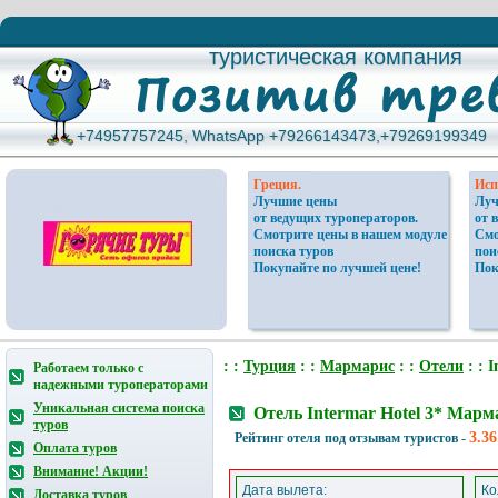
туристическая компания
туристическая компания
+74957757245, WhatsApp +79266143473,+79269199349
+74957757245, WhatsApp +79266143473,+79269199349
Греция.
Исп
Лучшие цены
Луч
от ведущих туроператоров.
от 
Смотрите цены в нашем модуле
Смо
поиска туров
пои
Покупайте по лучшей цене!
Пок
: :
Турция
: :
Мармарис
: :
Отели
: : I
Работаем только с
надежными туроператорами
Уникальная система поиска
Отель Intermar Hotel 3* Мар
туров
3.36
Рейтинг отеля под отзывам туристов -
Оплата туров
Внимание! Акции!
Дата вылета:
Ко
Доставка туров