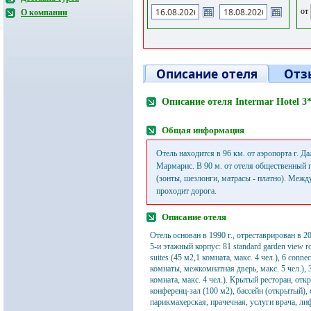
от
О компании
Описание отеля
Отз
Описание отеля Intermar Hotel 
Общая информация
Отель находится в 96 км. от аэропорта г. Дал
Мармарис. В 90 м. от отеля общественный 
(зонты, шезлонги, матрасы - платно). Межд
проходит дорога.
Описание отеля
Отель основан в 1990 г., отреставрирован в 20
5-и этажный корпус: 81 standard garden view r
suites (45 м2,1 комната, макс. 4 чел.), 6 conne
комнаты, межкомнатная дверь, макс. 5 чел.), 3 
комната, макс. 4 чел.). Крытый ресторан, отк
конференц-зал (100 м2), бассейн (открытый), 
парикмахерская, прачечная, услуги врача, лиф