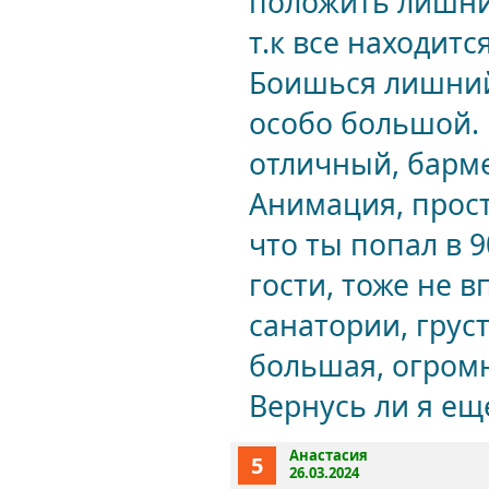
положить лишний
т.к все находитс
Боишься лишний
особо большой. 
отличный, барме
Анимация, просто
что ты попал в 9
гости, тоже не 
санатории, грус
большая, огромн
Вернусь ли я ещ
Анастасия
5
26.03.2024