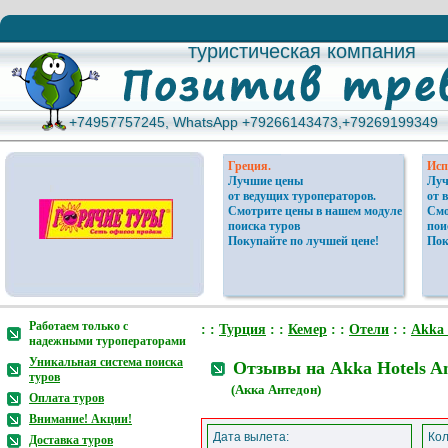
туристическая компания
туристическая компания
+74957757245, WhatsApp +79266143473,+79269199349
+74957757245, WhatsApp +79266143473,+79269199349
Греция.
Исп
Лучшие цены
Луч
от ведущих туроператоров.
от 
Смотрите цены в нашем модуле
Смо
поиска туров
пои
Покупайте по лучшей цене!
Пок
Работаем только с
: :
Турция
: :
Кемер
: :
Отели
: :
Akka 
надежными туроператорами
Уникальная система поиска
Отзывы на Akka Hotels An
туров
(Акка Антедон)
Оплата туров
Внимание! Акции!
Дата вылета:
Кол
Доставка туров