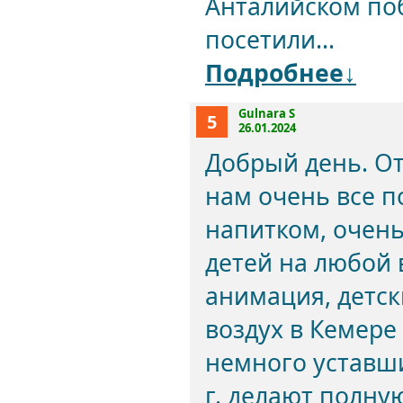
Анталийском по
посетили...
Подробнее↓
Gulnara S
5
26.01.2024
Добрый день. Отд
нам очень все 
напитком, очень
детей на любой 
анимация, детск
воздух в Кемере
немного уставши
г. делают полну