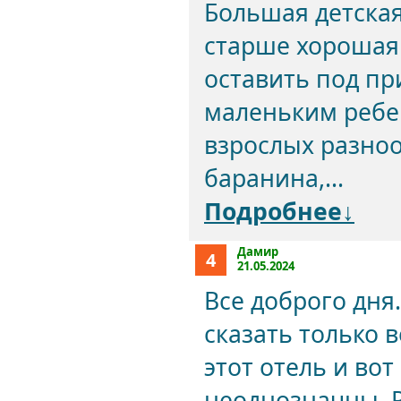
Большая детская
старше хорошая
оставить под пр
маленьким ребен
взрослых разноо
баранина,...
Подробнее↓
Дамир
4
21.05.2024
Все доброго дня.
сказать только 
этот отель и во
неоднозначны. Р