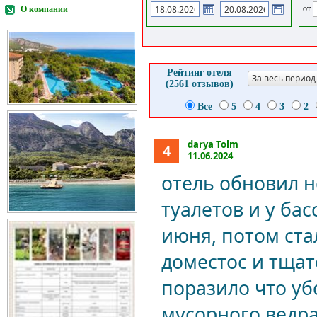
от
О компании
Рейтинг отеля
За весь период
(2561 отзывов)
Все
5
4
3
2
darya Tolm
4
11.06.2024
отель обновил н
туалетов и у бас
июня, потом ста
доместос и тща
поразило что уб
мусорного ведра