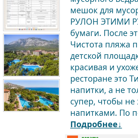
мешок для мусо
РУЛОН ЭТИМИ РУ
бумаги. После эт
Чистота пляжа п
детской площадк
красивая и ухож
ресторане это Т
напитки, а не то
супер, чтобы не 
напитками. По по
Подробнее↓