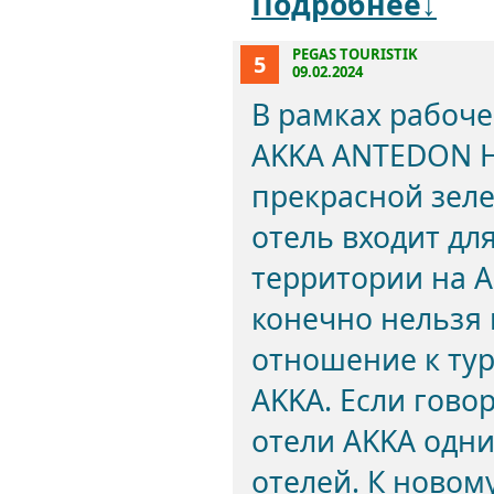
Подробнее↓
PEGAS TOURISTIK
5
09.02.2024
В рамках рабоче
AKKA ANTEDON HO
прекрасной зеле
отель входит дл
территории на 
конечно нельзя 
отношение к ту
AKKA. Если гово
отели AKKA одн
отелей. К новом