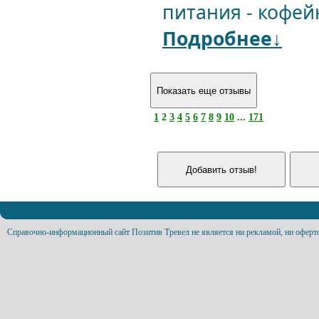
питания - кофейн
Подробнее↓
1
2
3
4
5
6
7
8
9
10
...
171
Справочно-информационный сайт Позитив Тревел не является ни рекламой, ни оферт