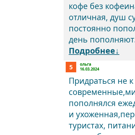
кофе без кофеин
отличная, душ с
постоянно попол
день пополняют. 
Подробнее↓
ольга
5
16.03.2024
Придраться не к
современные,ми
пополнялся еже
и ухоженная,пер
туристах, питан