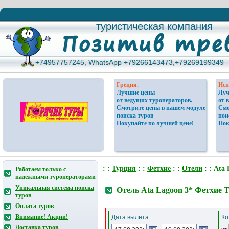
туристическая компания
туристическая компания
+74957757245, WhatsApp +79266143473,+79269199349
+74957757245, WhatsApp +79266143473,+79269199349
Греция.
Исп
Лучшие цены
Луч
от ведущих туроператоров.
от 
Смотрите цены в нашем модуле
Смо
поиска туров
пои
Покупайте по лучшей цене!
Пок
: :
Турция
: :
Фетхие
: :
Отели
: : Ata 
Работаем только с
надежными туроператорами
Уникальная система поиска
Отель Ata Lagoon 3* Фетхие 
туров
Оплата туров
Внимание! Акции!
Дата вылета:
Ко
Доставка туров
от