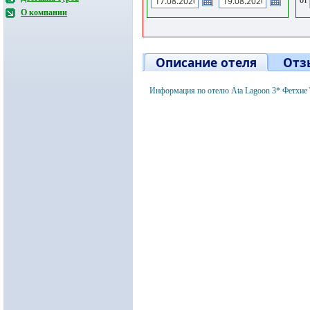
О компании
Описание отеля
Отз
Информация по отелю Ata Lagoon 3* Фетхие 