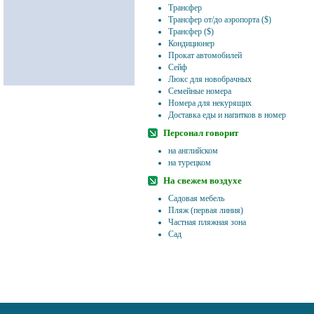
Трансфер
Трансфер от/до аэропорта ($)
Трансфер ($)
Кондиционер
Прокат автомобилей
Сейф
Люкс для новобрачных
Семейные номера
Номера для некурящих
Доставка еды и напитков в номер
Персонал говорит
на английском
на турецком
На свежем воздухе
Садовая мебель
Пляж (первая линия)
Частная пляжная зона
Сад