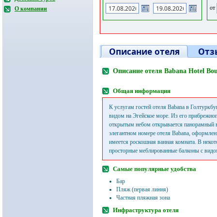
от
О компании
Описание отеля
Отз
Описание отеля Babana Hotel Bo
Общая информация
К услугам гостей отеля Babana в Голтуркб
видом на Эгейское море. Из его прибрежног
открытым небом открывается панорамный в
элегантном номере отеля Babana, оформлен
имеется роскошная ванная комната. В некот
просторные меблированные балконы с видо
Самые популярные удобства
Бар
Пляж (первая линия)
Частная пляжная зона
Инфраструктура отеля