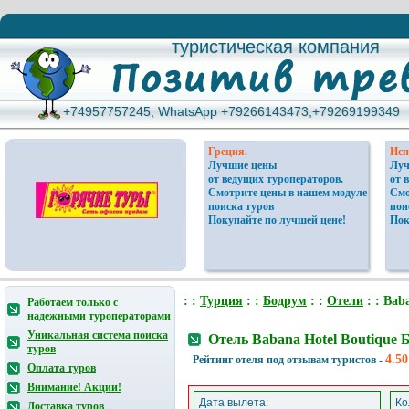
туристическая компания
туристическая компания
+74957757245, WhatsApp +79266143473,+79269199349
+74957757245, WhatsApp +79266143473,+79269199349
Греция.
Исп
Лучшие цены
Луч
от ведущих туроператоров.
от 
Смотрите цены в нашем модуле
Смо
поиска туров
пои
Покупайте по лучшей цене!
Пок
: :
Турция
: :
Бодрум
: :
Отели
: : Bab
Работаем только с
надежными туроператорами
Уникальная система поиска
Отель Babana Hotel Boutique
туров
4.50
Рейтинг отеля под отзывам туристов -
Оплата туров
Внимание! Акции!
Дата вылета:
Ко
Доставка туров