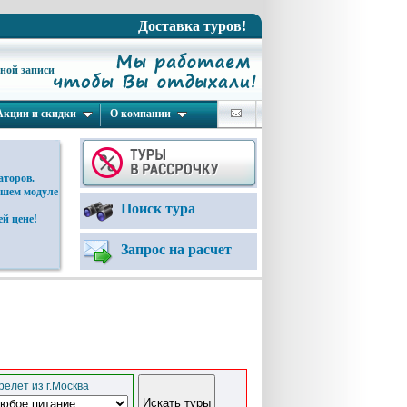
Доставка туров!
ьной записи
Акции и скидки
О компании
аторов.
ашем модуле
Поиск тура
й цене!
Запрос на расчет
елет из г.Москва