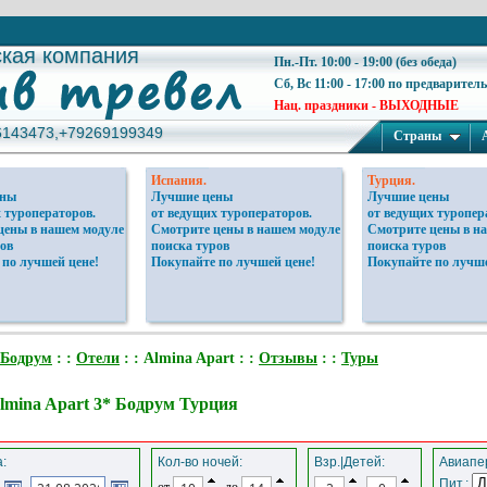
ская компания
ская компания
Пн.-Пт. 10:00 - 19:00 (без обеда)
Сб, Вс 11:00 - 17:00 по предварител
Нац. праздники - ВЫХОДНЫЕ
6143473,+79269199349
6143473,+79269199349
Страны
Испания.
Турция.
ены
Лучшие цены
Лучшие цены
 туроператоров.
от ведущих туроператоров.
от ведущих туропер
цены в нашем модуле
Смотрите цены в нашем модуле
Смотрите цены в н
ов
поиска туров
поиска туров
 по лучшей цене!
Покупайте по лучшей цене!
Покупайте по лучше
Бодрум
: :
Отели
: : Almina Apart : :
Отзывы
: :
Туры
lmina Apart 3* Бодрум Турция
:
Кол-во ночей:
Взр.|Детей:
Авиапер
Пит.:
от
до