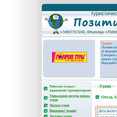
туристиче
туристиче
+74957757245, WhatsApp +7926
+74957757245, WhatsApp +7926
Греция.
Лучшие ц
от ведущих
Смотрите 
поиска тур
Покупайте
: :
Турция
: :
Работаем только с
надежными туроператорами
Уникальная система поиска
Отель A
туров
Оплата туров
Внимание! Акции!
Дата вылета
Доставка туров