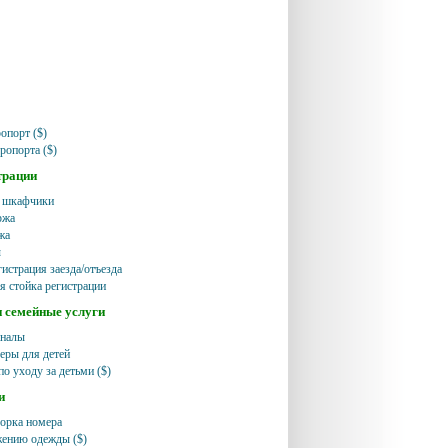
опорт ($)
ропорта ($)
трации
 шкафчики
ржа
жа
ы
истрация заезда/отъезда
я стойка регистрации
и семейные услуги
аналы
еры для детей
по уходу за детьми ($)
и
орка номера
жению одежды ($)