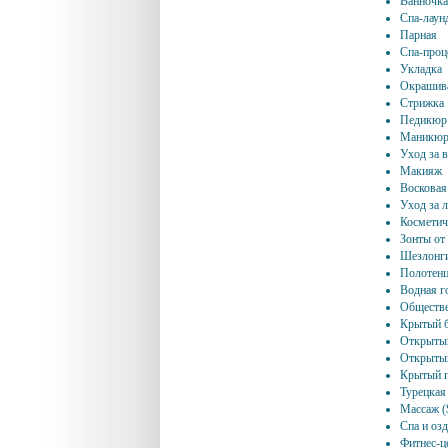
Ванночка
Спа-лаун
Парная
Спа-проц
Укладка
Окрашива
Стрижка
Педикюр
Маникю
Уход за 
Макияж
Восковая
Уход за 
Косметич
Зонты от
Шезлонги
Полотенц
Водная г
Обществе
Крытый б
Открытый
Открытый
Крытый п
Турецкая
Массаж (
Спа и оз
Фитнес-ц