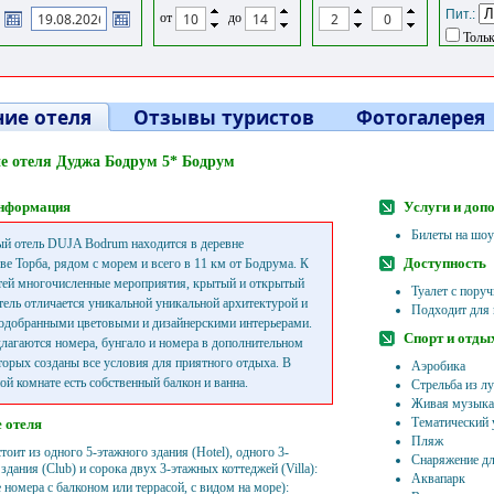
Пит.:
от
до
Тольк
ие отеля
Отзывы туристов
Фотогалерея
е отеля Дуджа Бодрум 5* Бодрум
нформация
Услуги и доп
Билеты на шоу
й отель DUJA Bodrum находится в деревне
Доступность
ве Торба, рядом с морем и всего в 11 км от Бодрума. К
тей многочисленные мероприятия, крытый и открытый
Туалет с пору
тель отличается уникальной уникальной архитектурой и
Подходит для 
одобранными цветовыми и дизайнерскими интерьерами.
Спорт и отды
длагаются номера, бунгало и номера в дополнительном
оторых созданы все условия для приятного отдыха. В
Аэробика
ой комнате есть собственный балкон и ванна.
Стрельба из л
Живая музыка
Тематический
 отеля
Пляж
тоит из одного 5-этажного здания (Hotel), одного 3-
Снаряжение дл
здания (Club) и сорока двух 3-этажных коттеджей (Villa):
Аквапарк
е номера с балконом или террасой, с видом на море):