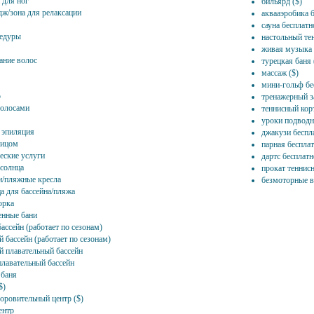
 для ног
бильярд ($)
дж/зона для релаксации
аквааэробика 
сауна бесплатн
едуры
настольный те
живая музыка 
ние волос
турецкая баня
массаж ($)
мини-гольф бе
р
тренажерный з
волосами
теннисный кор
уроки подводн
 эпиляция
джакузи беспл
лицом
парная беспла
еские услуги
дартс бесплатн
 солнца
прокат теннис
/пляжные кресла
безмоторные в
а для бассейна/пляжа
орка
нные бани
ассейн (работает по сезонам)
 бассейн (работает по сезонам)
 плавательный бассейн
лавательный бассейн
 баня
$)
доровительный центр ($)
ентр