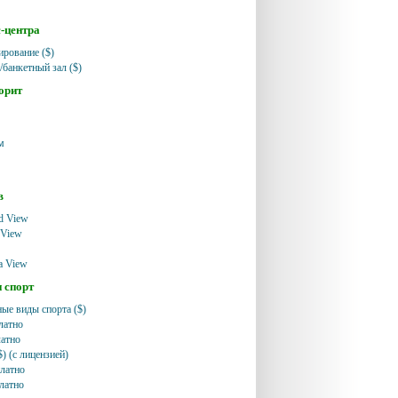
с-центра
ирование ($)
/банкетный зал ($)
орит
м
в
nd View
a View
a View
и спорт
ые виды спорта ($)
латно
латно
) (с лицензией)
платно
платно