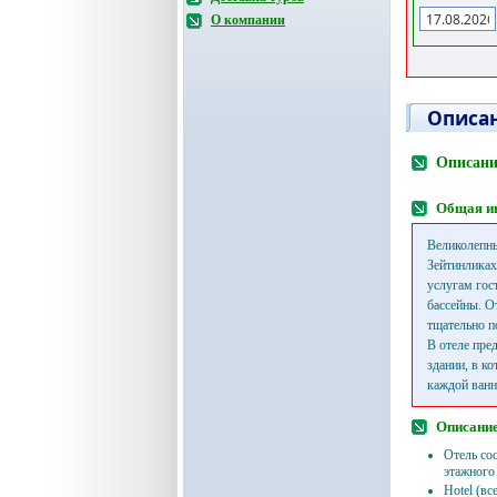
О компании
Описан
Описани
Общая и
Великолепны
Зейтинликах
услугам гос
бассейны. О
тщательно п
В отеле пре
здании, в к
каждой ванн
Описание
Отель сос
этажного 
Hotel (вс