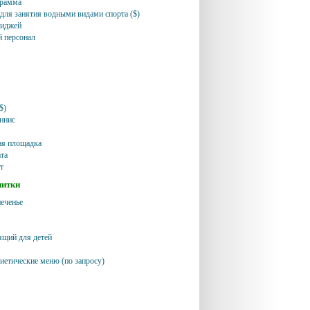
грамма
для занятия водными видами спорта ($)
диджей
 персонал
$)
ннис
ая площадка
та
т
питки
еченье
ящий для детей
иетические меню (по запросу)