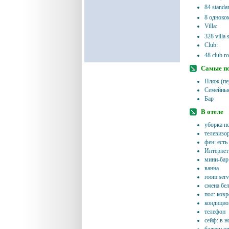
84 standa
8 одноком
Villa:
328 villa
Club:
48 club r
Самые п
Пляж (пе
Семейные
Бар
В отеле
уборка н
телевизор
фен: есть
Интернет:
мини-бар
ванна
room serv
смена бел
пол: ковр
кондицио
телефон
сейф: в н