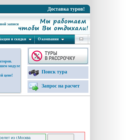
Доставка туров!
ьной записи
Акции и скидки
О компании
аторов.
ашем модуле
Поиск тура
й цене!
Запрос на расчет
елет из г.Москва