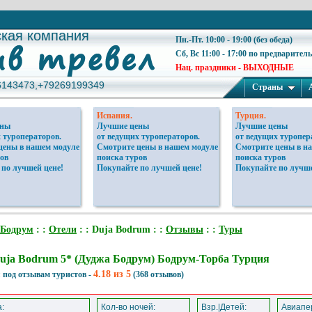
ская компания
ская компания
Пн.-Пт. 10:00 - 19:00 (без обеда)
Сб, Вс 11:00 - 17:00 по предварител
Нац. праздники - ВЫХОДНЫЕ
6143473,+79269199349
6143473,+79269199349
Страны
Испания.
Турция.
ены
Лучшие цены
Лучшие цены
 туроператоров.
от ведущих туроператоров.
от ведущих туропер
цены в нашем модуле
Смотрите цены в нашем модуле
Смотрите цены в н
ов
поиска туров
поиска туров
 по лучшей цене!
Покупайте по лучшей цене!
Покупайте по лучше
Бодрум
: :
Отели
: : Duja Bodrum : :
Отзывы
: :
Туры
uja Bodrum 5* (Дуджа Бодрум) Бодрум-Торба Турция
4.18 из 5
 под отзывам туристов -
(368 отзывов)
:
Кол-во ночей:
Взр.|Детей:
Авиапер