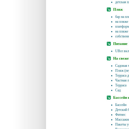
детская 
Пляж
бар на пл
на пляже
платфор
на пляже
собствен
Питание
UВсе вк
На свеже
Садовая 
Пляж (пе
Терраса д
Частная 
Терраса
Сад
Бассейн 
Бассейн
Детский 
Фитнес
Массажно
Пакеты у