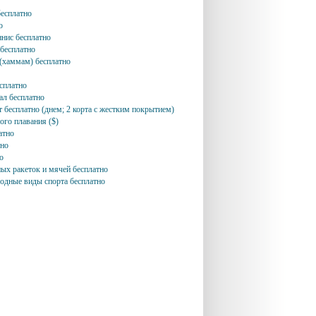
бесплатно
о
ннис бесплатно
бесплатно
 (хаммам) бесплатно
сплатно
ал бесплатно
т бесплатно (днем; 2 корта с жестким покрытием)
ого плавания ($)
атно
тно
о
ных ракеток и мячей бесплатно
одные виды спорта бесплатно