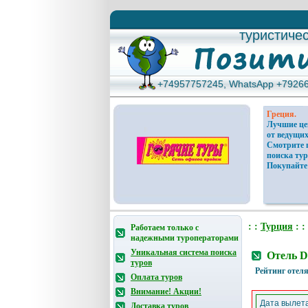
туристиче
туристиче
+74957757245, WhatsApp +7926
+74957757245, WhatsApp +7926
Греция.
Лучшие ц
от ведущих
Смотрите 
поиска тур
Покупайте
: :
Турция
: :
Работаем только с
надежными туроператорами
Уникальная система поиска
Отель D
туров
Рейтинг отеля
Оплата туров
Внимание! Акции!
Дата вылета
Доставка туров