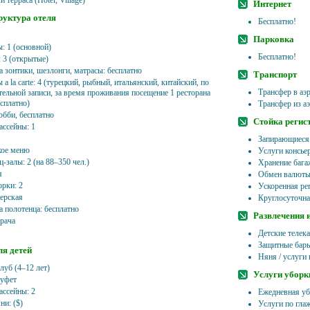
и терраса (Hotel, Village)
Интернет
уктура отеля
Бесплатно!
Парковка
: 1 (основной)
Бесплатно!
: 3 (открытые)
а зонтики, шезлонги, матрасы: бесплатно
Транспорт
 a la carte: 4 (турецкий, рыбный, итальянский, китайский, по
Трансфер в аэр
тельной записи, за время проживания посещение 1 ресторана
есплатно)
Трансфер из аэ
обби, бесплатно
Стойка регис
ассейны: 1
Запирающиеся
кое меню
Услуги консье
-залы: 2 (на 88–350 чел.)
Хранение бага
я
Обмен валют
орки: 2
Ускоренная рег
ерская
Круглосуточна
а полотенца: бесплатно
Развлечения 
врача
Детские телек
Защитные барь
ля детей
Няня / услуги 
луб (4–12 лет)
Услуги уборк
буфет
ассейны: 2
Ежедневная уб
ни: ($)
Услуги по гла