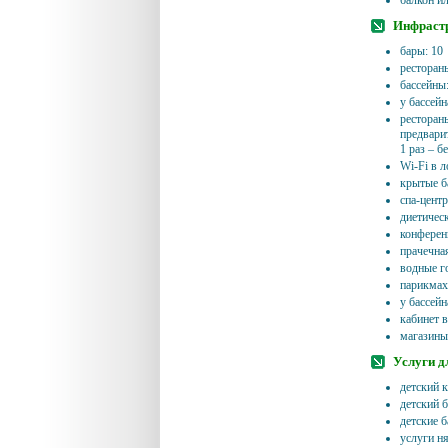
балкон ил
Инфрастр
бары: 10
рестораны
бассейны
у бассейн
рестораны
предвари
1 раз – б
Wi-Fi в л
крытые б
спа-центр
диетичес
конференц
прачечна
водные г
парикмах
у бассейн
кабинет 
магазины
Услуги д
детский к
детский 
детские б
услуги ня