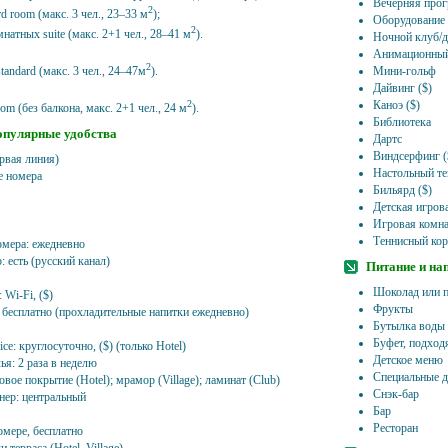
Вечерняя про
2
rd room (макс. 3 чел., 23–33 м
);
Оборудование 
2
натных suite (макс. 2+1 чел., 28–41 м
).
Ночной клуб/
Анимационный
2
 standard (макс. 3 чел., 24–47м
).
Мини-гольф
Дайвинг ($)
2
Каноэ ($)
oom (без балкона, макс. 2+1 чел., 24 м
).
Библиотека
опулярные удобства
Дартс
Виндсерфинг (
рвая линия)
Настольный те
 номера
Бильярд ($)
Детская игров
Игровая комна
Теннисный кор
омера: ежедневно
: есть (русский канал)
Питание и на
Шоколад или п
 Wi-Fi, ($)
Фрукты
 бесплатно (прохладительные напитки ежедневно)
Бутылка воды
Буфет, подход
ice: круглосуточно, ($) (только Hotel)
Детское меню
ья: 2 раза в неделю
Специальные д
овое покрытие (Hotel); мрамор (Village); ламинат (Club)
Снэк-бар
нер: центральный
Бар
Ресторан
омере, бесплатно