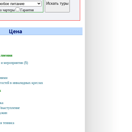
о чартеры
Гарантия
Цена
олнения
 и мероприятия ($)
чнями
гостей в инвалидных креслах
х
ука
/выступление
 ужин
я тенниса