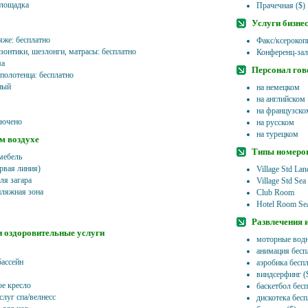
площадка
Прачечная ($)
Услуги бизне
яже: бесплатно
Факс/ксерокоп
 зонтики, шезлонги, матрасы: бесплатно
Конференц-зал
ма
Персонал гов
 полотенца: бесплатно
ный
на немецком
на английском
на французско
лючено
на русском
на турецком
м воздухе
Типы номеро
мебель
рвая линия)
Village Std La
ля загара
Village Std Se
пляжная зона
Club Room
Hotel Room Se
Развлечения 
и оздоровительные услуги
моторные водн
анимация бесп
бассейн
аэробика бесп
виндсерфинг ($
е кресло
баскетбол бес
слуг спа/велнесс
дискотека бес