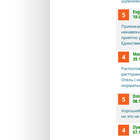
шумоизол
Evg
5
19.
Приезжаю
ненавязч
приятно 
Единстве
Ma
4
29.
Располож
ресторано
Отель ( 
нормально
Dmi
5
08.
Хороший 
но это не
Ily
4
07.