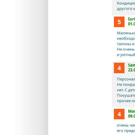
Кондицио
другого 
Iuri
5
01.
Маленьки
необходи
талоны и
Не очень
и уютный
Sa
4
23.
Персонал
Не понра
нет. С д
Покушать
прочее но
Mar
4
09.
очень чи
его пред