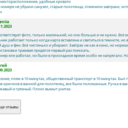
месторасположение, удобные кровати
 номере не убрали санузел, старые полотенца, отменили завтраки, хот
и
eniia
11.2023
ответствует фото, только маленький, но оно больше и не нужно. Всё е
ник работает только когда карта вставлена и светиться в темноте, но
 душ и фен. Всё чистенько и убирают. Завтрак не как в кино, но норм
 остановки трамвая придётся первый раз поискать.
нер еле работал, но были в прохладное время особо не напрягало. Но
ргей
09.2023
ение, пляж в 10 минутах, общественный транспорт в 10 минутах. Был 
ие крючков в ванной для полотенец, все были поломанные. Ручка в в
ржавый и грязный. Плохо вымыт унитаз.