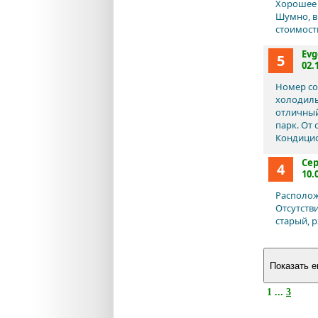
Хорошее 
Шумно, в
стоимост
Evg
5
02.
Номер со
холодиль
отличный
парк. От
Кондицио
Се
4
10.
Располож
Отсутств
старый, 
1 ...
3