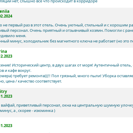
яции нет, слышно все что происходит в корридоре
eniia
02.2024
 не первый раз в этот отель. Очень уютный, стильный и с хорошим 
ивый персонал. Очень приятный и отзывчивый хозяин. Помогли с ран
удивило меня.
нный минус, холодильник без магнитного ключа не работает (но это 
rina
12.2023
ение! Исторический центр, в двух шагах от моря! Аутентичный отель
в и кафе вокруг.
номера) требует ремонта(((!! Пол грязный, много пыли! Уборка оставл
, цена / качество соответствует.
try
11.2023
вайфай, приветливый персонал, окна на центральную шумную улочку 
 минус, а , скорее - изюминка )
a
11.2023