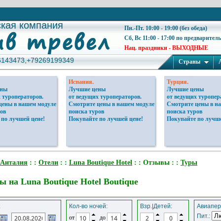
ская компания
ская компания
Пн.-Пт. 10:00 - 19:00 (без обеда)
Сб, Вс 11:00 - 17:00 по предварител
Нац. праздники - ВЫХОДНЫЕ
6143473,+79269199349
6143473,+79269199349
Страны
Испания.
Турция.
ены
Лучшие цены
Лучшие цены
 туроператоров.
от ведущих туроператоров.
от ведущих туропер
цены в нашем модуле
Смотрите цены в нашем модуле
Смотрите цены в н
ов
поиска туров
поиска туров
 по лучшей цене!
Покупайте по лучшей цене!
Покупайте по лучше
Анталия
: :
Отели
: :
Luna Boutique Hotel
: : Отзывы : :
Туры
 на Luna Boutique Hotel Boutique
:
Кол-во ночей:
Взр.|Детей:
Авиапер
Пит.:
от
до