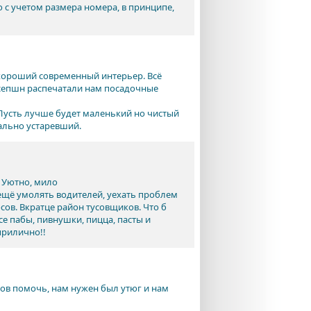
 с учетом размера номера, в принципе,
 хороший современный интерьер. Всё
есепшн распечатали нам посадочные
 Пусть лучше будет маленький но чистый
ально устаревший.
. Уютно, мило
и ещё умолять водителей, уехать проблем
сов. Вкратце район тусовщиков. Что б
се пабы, пивнушки, пицца, пасты и
 прилично!!
ов помочь, нам нужен был утюг и нам