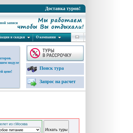
Доставка туров!
ьной записи
Акции и скидки
О компании
аторов.
ашем модуле
Поиск тура
й цене!
Запрос на расчет
елет из г.Москва