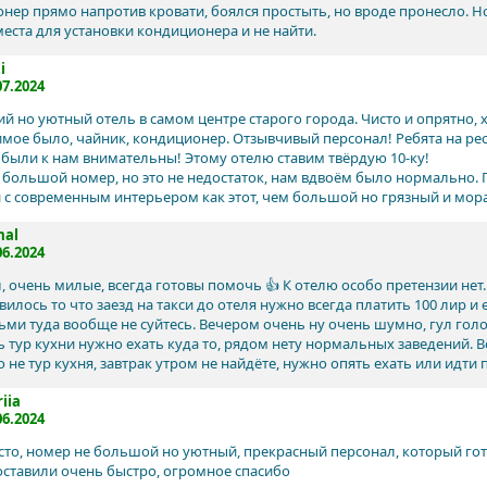
нер прямо напротив кровати, боялся простыть, но вроде пронесло. Но
места для установки кондиционера и не найти.
i
07.2024
й но уютный отель в самом центре старого города. Чисто и опрятно,
мое было, чайник, кондиционер. Отзывчивый персонал! Ребята на р
 были к нам внимательны! Этому отелю ставим твёрдую 10-ку!
 большой номер, но это не недостаток, нам вдвоём было нормально.
 с современным интерьером как этот, чем большой но грязный и мор
mal
06.2024
, очень милые, всегда готовы помочь 👍 К отелю особо претензии нет
вилось то что заезд на такси до отеля нужно всегда платить 100 лир 
етьми туда вообще не суйтесь. Вечером очень ну очень шумно, гул голо
 тур кухни нужно ехать куда то, рядом нету нормальных заведений. В
 не тур кухня, завтрак утром не найдёте, нужно опять ехать или идти
iia
06.2024
сто, номер не большой но уютный, прекрасный персонал, который гот
оставили очень быстро, огромное спасибо