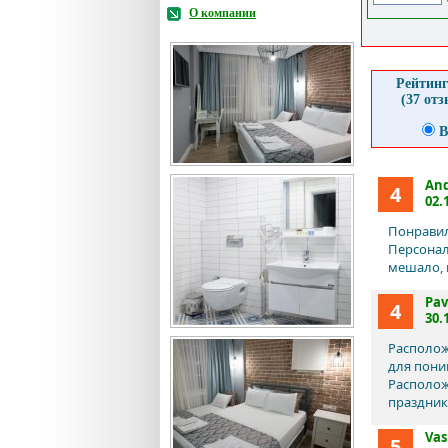
О компании
Рейтинг
(37 от
В
And
4
02.
Понравил
Персонал
мешало, 
Pav
4
30.
Располож
для поним
Располож
праздник
Vasi
5