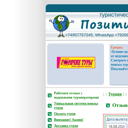
туристиче
туристиче
+74957757245, WhatsApp +7926
+74957757245, WhatsApp +7926
Греция.
Лучшие ц
от ведущих
Смотрите 
поиска тур
Покупайте
Работаем только с
: :
Турция
: :
надежными туроператорами
Уникальная система поиска
Отзывы
туров
Оплата туров
Дата вылета
Внимание! Акции!
Доставка туров