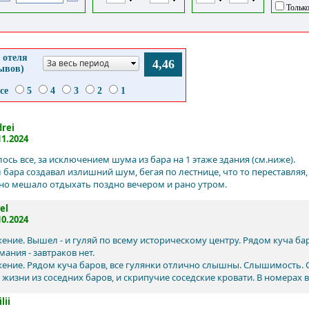
Только
 отеля
За весь период
4,46
зывов)
се
5
4
3
2
1
rei
11.2024
ось все, за исключением шума из бара на 1 этаже здания (см.ниже).
 бара создавал излишний шум, бегая по лестнице, что то переставляя,
но мешало отдыхать поздно вечером и рано утром.
el
10.2024
ение. Вышел - и гуляй по всему историческому центру. Рядом куча ба
ания - завтраков нет.
ение. Рядом куча баров, все гулянки отлично слышны. Слышимость. С
 жизни из соседних баров, и скрипучие соседские кровати. В номерах 
lii