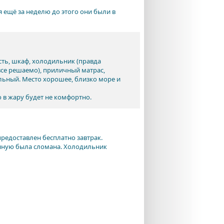
я ещё за неделю до этого они были в
сть, шкаф, холодильник (правда
 все решаемо), приличный матрас,
альный. Место хорошее, близко море и
 в жару будет не комфортно.
предоставлен бесплатно завтрак.
анную была сломана. Холодильник