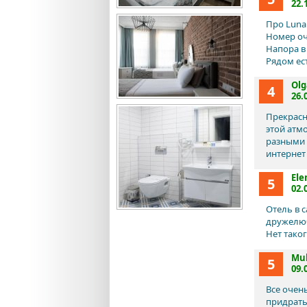
22.
Про Luna
Номер оч
Напора в
Рядом ес
Olg
4
26.
Прекрасн
этой атм
разными 
интернет 
Ele
5
02.
Отель в 
дружелюб
Нет тако
Mu
5
09.
Все очен
придрать