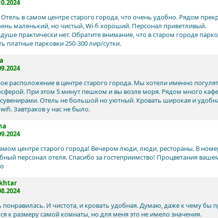
10.2024
 Отель в самом центре старого города, что очень удобно. Рядом пре
ень маленький, но чистый, Wi-fi хороший. Персонал приветливый.
 душе практически нет. Обратите внимание, что в старом городе парко
ть платные парковки 250-300 лир/сутки.
a
09.2024
ое расположение в центре старого города. Мы хотели именно погуля
осферой. При этом 5 минут пешком и вы возле моря. Рядом много кафе
сувенирами. Отель не большой но уютный. Кровать широкая и удобна
wifi. Завтраков у нас не было.
na
09.2024
самом центре старого города! Вечером люди, люди, рестораны. В номе
ный персонал отеля. Спасибо за гостеприимство! Процветания ваше
го
khtar
08.2024
ь понравилась. И чистота, и кровать удобная. Думаю, даже к чему бы 
ся к размеру самой комнаты, но для меня это не имело значения.