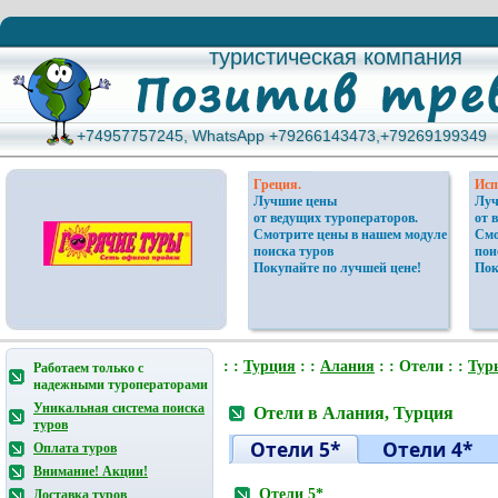
туристическая компания
туристическая компания
+74957757245, WhatsApp +79266143473,+79269199349
+74957757245, WhatsApp +79266143473,+79269199349
Греция.
Исп
Лучшие цены
Луч
от ведущих туроператоров.
от 
Смотрите цены в нашем модуле
Смо
поиска туров
пои
Покупайте по лучшей цене!
Пок
: :
Турция
: :
Алания
: : Отели : :
Тур
Работаем только с
надежными туроператорами
Уникальная система поиска
Отели в Алания, Турция
туров
Отели 5*
Отели 4*
Оплата туров
Внимание! Акции!
Отели 5*
Доставка туров