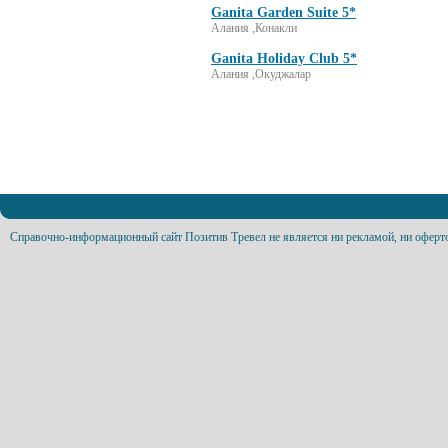
Ganita Garden Suite 5*
Алания ,Конакли
Ganita Holiday Club 5*
Алания ,Окуджалар
Справочно-информационный сайт Позитив Тревел не является ни рекламой, ни оферт