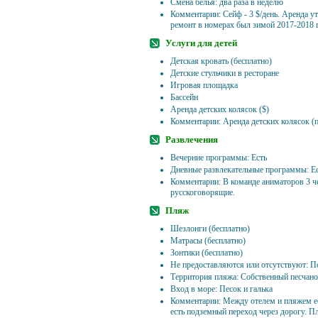
Смена белья: два раза в неделю
Комментарии: Сейф - 3 $/день. Аренда ут
ремонт в номерах был зимой 2017-2018 г
Услуги для детей
Детская кровать (бесплатно)
Детские стульчики в ресторане
Игровая площадка
Бассейн
Аренда детских колясок ($)
Комментарии: Аренда детских колясок (п
Развлечения
Вечерние программы: Есть
Дневные развлекательные программы: Е
Комментарии: В команде аниматоров 3 че
русскоговорящие.
Пляж
Шезлонги (бесплатно)
Матрасы (бесплатно)
Зонтики (бесплатно)
Не предоставляются или отсутствуют: П
Территория пляжа: Собственный песчано
Вход в море: Песок и галька
Комментарии: Между отелем и пляжем ес
есть подземный переход через дорогу. Пл