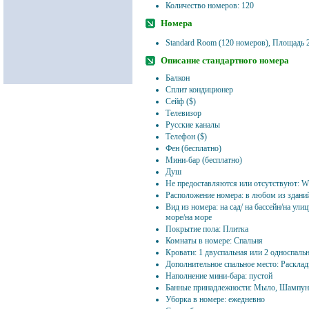
Количество номеров: 120
Номера
Standard Room (120 номеров), Площадь 
Описание стандартного номера
Балкон
Сплит кондиционер
Сейф ($)
Телевизор
Русские каналы
Телефон ($)
Фен (бесплатно)
Мини-бар (бесплатно)
Душ
Не предоставляются или отсутствуют: W
Расположение номера: в любом из здани
Вид из номера: на сад/ на бассейн/на ули
море/на море
Покрытие пола: Плитка
Комнаты в номере: Спальня
Кровати: 1 двуспальная или 2 односпаль
Дополнительное спальное место: Расклад
Наполнение мини-бара: пустой
Банные принадлежности: Мыло, Шампун
Уборка в номере: ежедневно