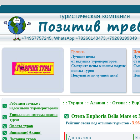
туристическая компания
туристическая компания
+74957757245, WhatsApp +79266143473,+79269199349
+74957757245, WhatsApp +79266143473,+79269199349
Греция.
Исп
Лучшие цены
Луч
от ведущих туроператоров.
от 
Смотрите цены в нашем модуле
Смо
поиска туров
пои
Покупайте по лучшей цене!
Пок
: :
Турция
: :
Алания
: :
Отели
: : Eup
Работаем только с
надежными туроператорами
Уникальная система поиска
Отель Euphoria Bella Mare e
туров
3.96
Рейтинг отеля под отзывам туристов -
Оплата туров
Внимание! Акции!
Дата вылета:
Ко
Доставка туров