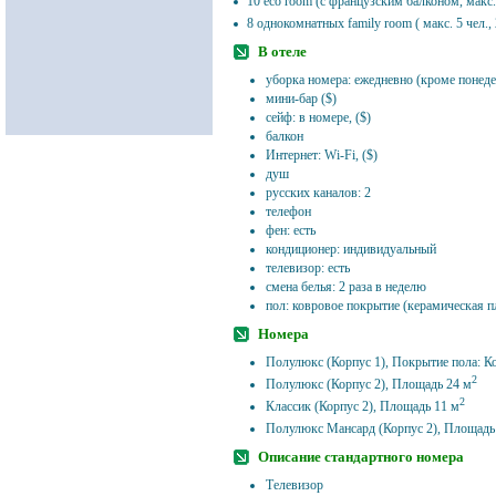
10 eco room (с французским балконом, макс.
8 однокомнатных family room ( макс. 5 чел.,
В отеле
уборка номера: ежедневно (кроме понеде
мини-бар ($)
сейф: в номере, ($)
балкон
Интернет: Wi-Fi, ($)
душ
русских каналов: 2
телефон
фен: есть
кондиционер: индивидуальный
телевизор: есть
смена белья: 2 раза в неделю
пол: ковровое покрытие (керамическая п
Номера
Полулюкс (Корпус 1), Покрытие пола: К
2
Полулюкс (Корпус 2), Площадь 24 м
2
Классик (Корпус 2), Площадь 11 м
Полулюкс Мансард (Корпус 2), Площадь
Описание стандартного номера
Телевизор