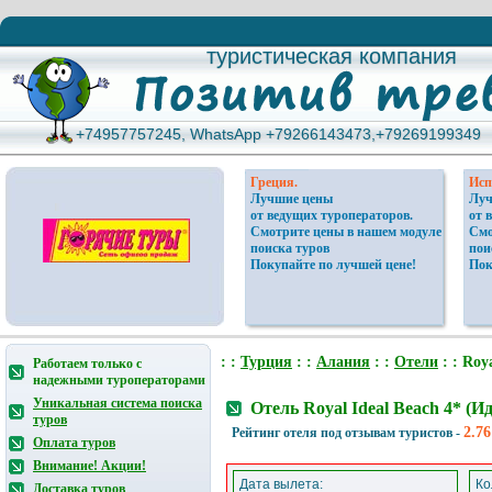
туристическая компания
туристическая компания
+74957757245, WhatsApp +79266143473,+79269199349
+74957757245, WhatsApp +79266143473,+79269199349
Греция.
Исп
Лучшие цены
Луч
от ведущих туроператоров.
от 
Смотрите цены в нашем модуле
Смо
поиска туров
пои
Покупайте по лучшей цене!
Пок
: :
Турция
: :
Алания
: :
Отели
: : Roya
Работаем только с
надежными туроператорами
Уникальная система поиска
Отель Royal Ideal Beach 4* (
туров
2.76
Рейтинг отеля под отзывам туристов -
Оплата туров
Внимание! Акции!
Дата вылета:
Ко
Доставка туров