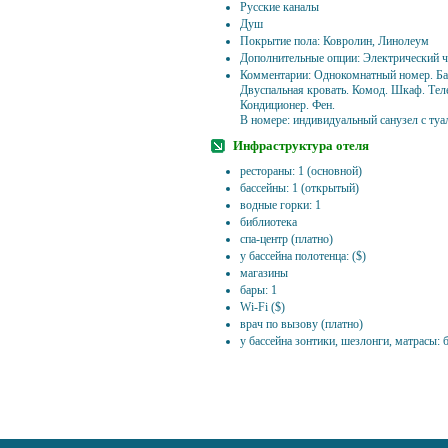
Русские каналы
Душ
Покрытие пола: Ковролин, Линолеум
Дополнительные опции: Электрический 
Комментарии: Однокомнатный номер. Бал
Двуспальная кровать. Комод. Шкаф. Тел
Кондиционер. Фен.
В номере: индивидуальный санузел с туа
Инфраструктура отеля
рестораны: 1 (основной)
бассейны: 1 (открытый)
водные горки: 1
библиотека
спа-центр (платно)
у бассейна полотенца: ($)
магазины
бары: 1
Wi-Fi ($)
врач по вызову (платно)
у бассейна зонтики, шезлонги, матрасы: 