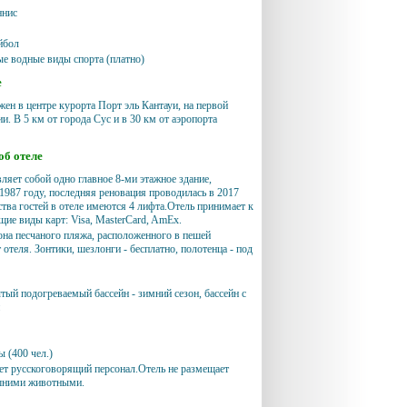
ннис
йбол
е водные виды спорта (платно)
е
жен в центре курорта Порт эль Кантауи, на первой
и. В 5 км от города Сус и в 30 км от аэропорта
б отеле
ляет собой одно главное 8-ми этажное здание,
 1987 году, последняя реновация проводилась в 2017
ства гостей в отеле имеются 4 лифта.Отель принимает к
щие виды карт: Visa, MasterCard, AmEx.
она песчаного пляжа, расположенного в пешей
 отеля. Зонтики, шезлонги - бесплатно, полотенца - под
тый подогреваемый бассейн - зимний сезон, бассейн с
й
 (400 чел.)
ает русскоговорящий персонал.Отель не размещает
ашними животными.