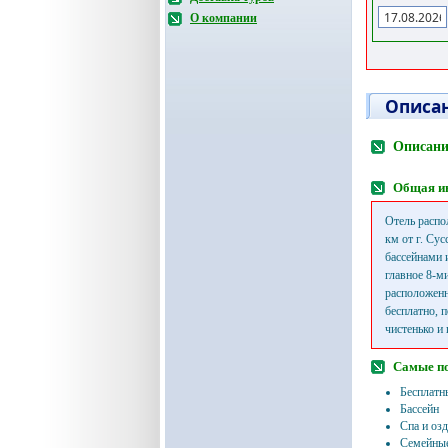
О компании
Описан
Описани
Общая и
Отель распо
км от г. Су
бассейнами 
главное 8-м
расположенн
бесплатно, п
чистенько и 
Самые п
Бесплатн
Бассейн
Спа и оз
Семейные