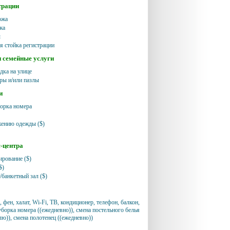
трации
ржа
жа
ы
я стойка регистрации
и семейные услуги
дка на улице
ры и/или пазлы
и
орка номера
жению одежды ($)
с-центра
ирование ($)
$)
/банкетный зал ($)
 фен, халат, Wi-Fi, ТВ, кондиционер, телефон, балкон,
борка номера ((ежедневно)), смена постельного белья
елю)), смена полотенец ((ежедневно))