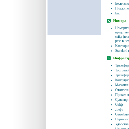
Бесплатн
Пляж (пе
Бар
Номера
Номерной
представл
сейф (пла
раза в н
Категори
Standard 
Инфрастр
Трансфер
Торговый
Трансфер
Кондицио
Магазины
Отоплени
Прокат а
Сувенирн
Сейф
Лифт
Семейные
Парикмах
Удобства