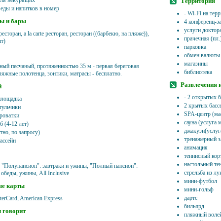
ля некурящих
Территория
 еды и напитков в номер
- Wi-Fi на тер
ы и бары
4 конференц-з
услуги доктора
есторан, a la carte ресторан, ресторан ((барбекю, на пляже)),
прачечная (пл.
шт)
парковка
обмен валюты
магазины
ный песчаный, протяженностью 35 м - первая береговая
библиотека
ляжные полотенца, зонтики, матрасы - бесплатно.
Развлечения 
й
- 2 открытых б
площадка
2 крытых басс
тульчики
SPA-центр (мас
кроватки
сауна (услуга 
 (4-12 лет)
джакузи(услуг
тно, по запросу)
тренажерный з
ассейн
анимация
теннисный кор
настольный те
, "Полупансион": завтраки и ужины, "Полный пансион":
стрельба из лу
 обеды, ужины, All Inclusive
мини-футбол
ые карты
мини-гольф
дартс
terCard, American Express
бильярд
 говорит
пляжный воле