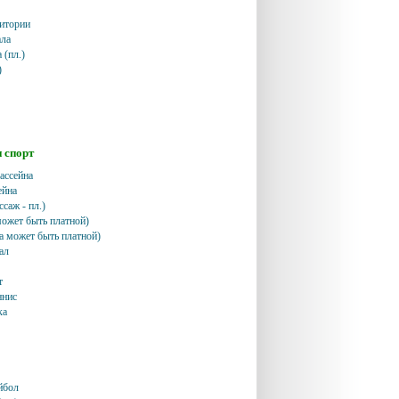
ритории
ала
 (пл.)
)
и спорт
ассейна
ейна
саж - пл.)
может быть платной)
а может быть платной)
ал
т
ннис
ка
йбол