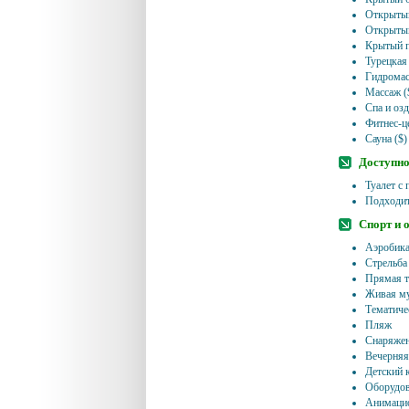
Открытый
Открытый
Крытый п
Турецкая
Гидромас
Массаж (
Спа и оз
Фитнес-це
Сауна ($)
Доступно
Туалет с
Подходит
Спорт и 
Аэробик
Стрельба
Прямая т
Живая му
Тематиче
Пляж
Снаряжен
Вечерняя
Детский 
Оборудов
Анимацио