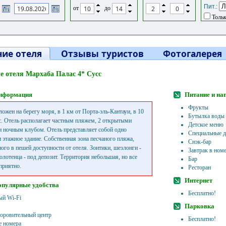
Пит.:
от
до
Тольк
ие отеля
Отзывы туристов
Фотогалерея
е отеля Мархаба Палас 4* Сусс
нформация
Питание и на
Фрукты
ложен на берегу моря, в 1 км от Порта-эль-Кантауи, в 10
Бутылка воды
сс. Отель располагает частным пляжем, 2 открытыми
Детское меню
и ночным клубом. Отель представляет собой одно
Специальные д
и этажное здание. Собственная зона песчаного пляжа,
Снэк-бар
ого в пешей доступности от отеля. Зонтики, шезлонги -
Завтрак в ном
олотенца - под депозит. Территория небольшая, но все
Бар
приятно.
Ресторан
Интернет
опулярные удобства
Бесплатно!
ый Wi-Fi
Парковка
доровительный центр
Бесплатно!
 номера