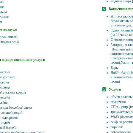
водный спорт (
ком
ком
Концепция пи
йском
AI - все включ
узском
безалкогольны
ом
в течении дня.
м воздухе
Одно посещение
(за 24 часа) з
рвая линия)
Описание конц
пляжная зона
Завтрак - в гл
,Поздний завтр
континентальны
шведский стол,
и оздоровительные услуги
сезон),Ужин - 
Бары:
бассейн
Лобби-бар (с 0
по фитнесу
в летний сезон
сезон)
едуры
 солнца
Услуги
/пляжные кресла
обмен валюты
ассейн
прачечная
сейна
СПА-центр (пл
а для бассейна/пляжа
тренажерный з
с соленой водой
Wi-Fi (бесплат
с подогревом
сейф на ресепш
с видом
паркинг
ый бассейн
аквааэробика
ассейн (работает круглый год)