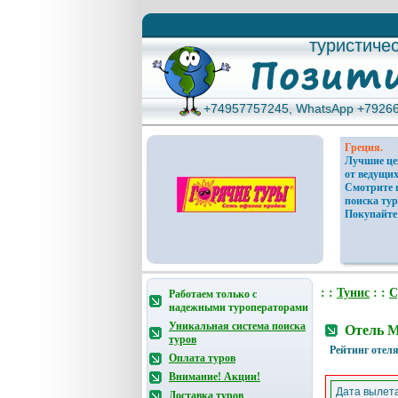
туристиче
туристиче
+74957757245, WhatsApp +7926
+74957757245, WhatsApp +7926
Греция.
Лучшие ц
от ведущих
Смотрите 
поиска тур
Покупайте
: :
Тунис
: :
С
Работаем только с
надежными туроператорами
Уникальная система поиска
Отель M
туров
Рейтинг отеля
Оплата туров
Внимание! Акции!
Дата вылета
Доставка туров