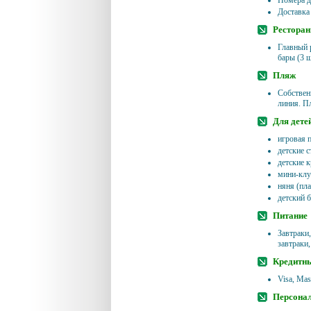
Номера д
Доставка
Ресторан
Главный р
бары (3 
Пляж
Собствен
линия. П
Для дете
игровая 
детские с
детские 
мини-клуб
няня (пла
детский б
Питание
Завтраки
завтраки,
Кредитн
Visa, Mas
Персонал