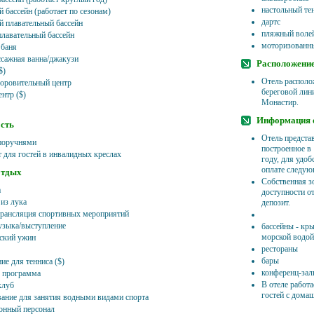
настольный те
 бассейн (работает по сезонам)
дартс
 плавательный бассейн
пляжный воле
лавательный бассейн
моторизованны
 баня
сажная ванна/джакузи
Расположени
$)
Отель располо
доровительный центр
береговой лини
нтр ($)
Монастир.
Информация о
сть
Отель представ
 поручнями
построенное в
 для гостей в инвалидных креслах
году, для удоб
оплате следую
отдых
Собственная з
а
доступности от
 из лука
депозит.
рансляция спортивных мероприятий
зыка/выступление
бассейны - кры
морской водо
ский ужин
рестораны
бары
ие для тенниса ($)
конференц-залы
 программа
В отеле работ
клуб
гостей с дом
ание для занятия водными видами спорта
нный персонал