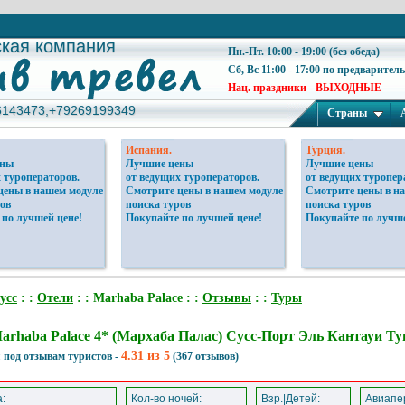
ская компания
ская компания
Пн.-Пт. 10:00 - 19:00 (без обеда)
Сб, Вс 11:00 - 17:00 по предварител
Нац. праздники - ВЫХОДНЫЕ
6143473,+79269199349
6143473,+79269199349
Страны
Испания.
Турция.
ены
Лучшие цены
Лучшие цены
 туроператоров.
от ведущих туроператоров.
от ведущих туропер
цены в нашем модуле
Смотрите цены в нашем модуле
Смотрите цены в н
ов
поиска туров
поиска туров
 по лучшей цене!
Покупайте по лучшей цене!
Покупайте по лучше
усс
: :
Отели
: : Marhaba Palace : :
Отзывы
: :
Туры
arhaba Palace 4* (Мархаба Палас) Сусс-Порт Эль Кантауи Ту
4.31 из 5
 под отзывам туристов -
(367 отзывов)
:
Кол-во ночей:
Взр.|Детей:
Авиапер