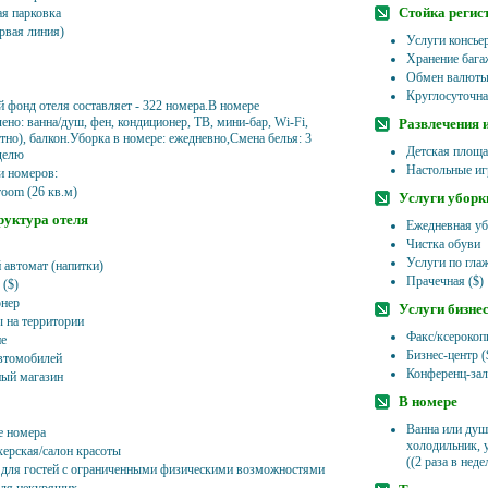
Стойка регис
ая парковка
рвая линия)
Услуги консье
Хранение бага
Обмен валют
Круглосуточна
 фонд отеля составляет - 322 номера.В номере
ено: ванна/душ, фен, кондиционер, ТВ, мини-бар, Wi-Fi,
Развлечения 
тно), балкон.Уборка в номере: ежедневно,Смена белья: 3
Детская площа
еделю
Настольные иг
и номеров:
room (26 кв.м)
Услуги уборк
уктура отеля
Ежедневная уб
Чистка обуви
Услуги по гла
 автомат (напитки)
Прачечная ($)
 ($)
нер
Услуги бизне
 на территории
Факс/ксерокоп
е
Бизнес-центр (
втомобилей
Конференц-зал
ый магазин
В номере
Ванна или душ,
 номера
холодильник, у
ерская/салон красоты
((2 раза в нед
 для гостей с ограниченными физическими возможностями