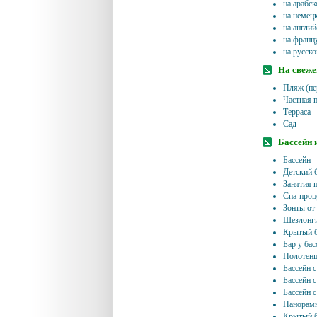
на арабс
на немец
на англи
на франц
на русск
На свеже
Пляж (пе
Частная 
Терраса
Сад
Бассейн 
Бассейн
Детский 
Занятия 
Спа-проц
Зонты от
Шезлонги
Крытый б
Бар у бас
Полотенц
Бассейн 
Бассейн 
Бассейн 
Панорамн
Крытый б