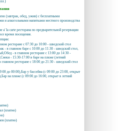
пл.)
тания
ено (завтрак, обед, ужин) с бесплатными
ми и алкогольными напитками местного производства
 a' la carte ресторана по предварительной резервации
а все время посещения.
епции:
авном ресторане с 07:30 до 10:00 - шведский стол
ак - в главном баре с 10:00 до 11:30 - шведский стол,
й,Обед - в главном ресторане с 13:00 до 14:30 -
Снеки - 15:30-17:00 в баре на пляже (летний
в главном ресторане с 18:00 до 21:30 - шведский стол
9:00 до 00:00),Бар у бассейна (с 09:00 до 23:00, открыт
),Бар на пляже (с 09:00 до 16:00, открыт в летний
атно)
ал (платно)
но)
ен (платно)