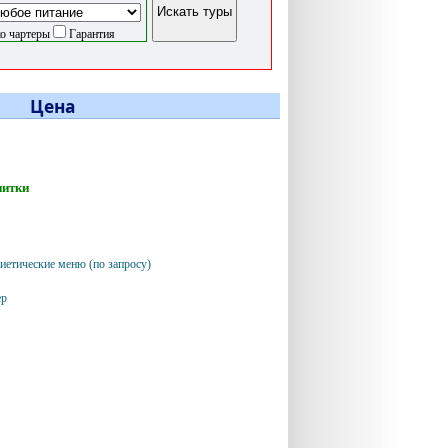
о чартеры
Гарантия
Цена
питки
иетические меню (по запросу)
ер