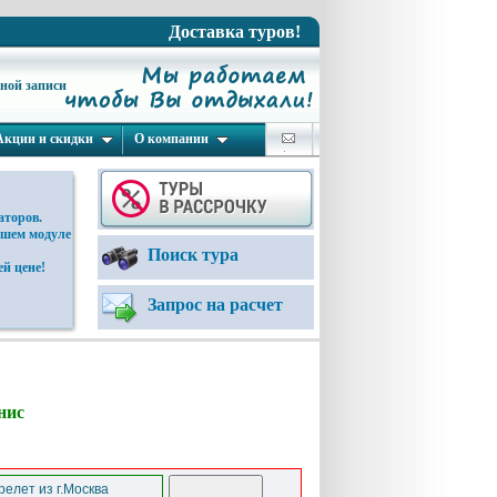
Доставка туров!
ьной записи
Акции и скидки
О компании
аторов.
ашем модуле
Поиск тура
й цене!
Запрос на расчет
нис
елет из г.Москва