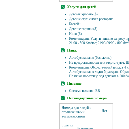
Услуги для детей
Детская кровать ($)
Детские стульчики в ресторане
Бассейн
Детские горшки ($)
Няня ($)
Комментарии: Услуги няни по запросу, п
21:00 - 500 бат/час; 21:00-09:00 - 800 бат/
Пляж
Автобус на пляж (бесплатно)
Не предоставляются или отсутствуют: Ш
Комментарии: Общественный пляж в 4 км
Автобус на пляж ходит 5 раз/день. Обрат
Пляжное полотенце под депозит в 200 ба
Питание
Система питания: BB
Нестандартные номера
Номера для людей с
Нет.
ограниченными
возможностями
Superior
37 номеров.