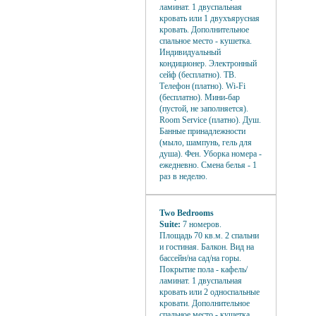
ламинат. 1 двуспальная
кровать или 1 двухъярусная
кровать. Дополнительное
спальное место - кушетка.
Индивидуальный
кондиционер. Электронный
сейф (бесплатно). ТВ.
Телефон (платно). Wi-Fi
(бесплатно). Мини-бар
(пустой, не заполняется).
Room Service (платно). Душ.
Банные принадлежности
(мыло, шампунь, гель для
душа). Фен. Уборка номера -
ежедневно. Смена белья - 1
раз в неделю.
Two Bedrooms
Suite:
7 номеров.
Площадь 70 кв.м. 2 спальни
и гостиная. Балкон. Вид на
бассейн/на сад/на горы.
Покрытие пола - кафель/
ламинат. 1 двуспальная
кровать или 2 односпальные
кровати. Дополнительное
спальное место - кушетка.