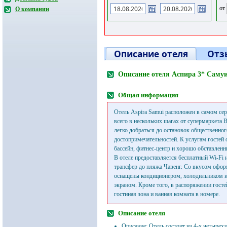
от
О компании
Описание отеля
Отз
Описание отеля Аспира 3* Саму
Общая информация
Отель Aspira Samui расположен в самом сер
всего в нескольких шагах от супермаркета B
легко добраться до остановок общественног
достопримечательностей. К услугам гостей
бассейн, фитнес-центр и хорошо обставленн
В отеле предоставляется бесплатный Wi-Fi
трансфер до пляжа Чавенг. Со вкусом офо
оснащены кондиционером, холодильником и
экраном. Кроме того, в распоряжении госте
гостиная зона и ванная комната в номере.
Описание отеля
Описание: Отель состоит из 4-х четырех