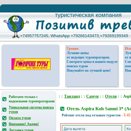
туристическая компания
туристическая компания
+74957757245, WhatsApp +79266143473,+79269199349
+74957757245, WhatsApp +79266143473,+79269199349
Греция.
Исп
Лучшие цены
Луч
от ведущих туроператоров.
от 
Смотрите цены в нашем модуле
Смо
поиска туров
пои
Покупайте по лучшей цене!
Пок
: :
Таиланд
: :
Самуи
: :
Отели
: : Asp
Работаем только с
надежными туроператорами
Уникальная система поиска
Отель Aspira Koh Samui 3* (
туров
3.41
Рейтинг отеля под отзывам туристов -
Оплата туров
Внимание! Акции!
Дата вылета:
Ко
Доставка туров