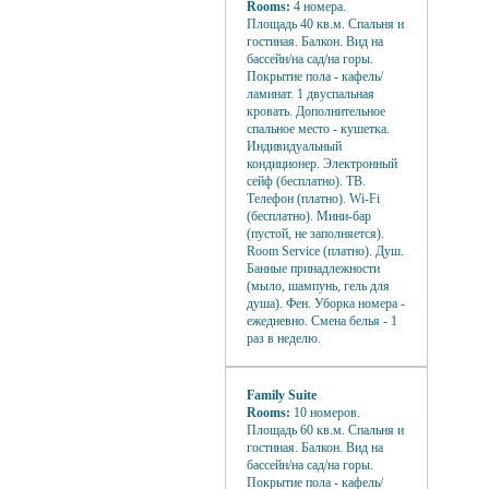
Rooms:
4 номера.
Площадь 40 кв.м. Спальня и
гостиная. Балкон. Вид на
бассейн/на сад/на горы.
Покрытие пола - кафель/
ламинат. 1 двуспальная
кровать. Дополнительное
спальное место - кушетка.
Индивидуальный
кондиционер. Электронный
сейф (бесплатно). ТВ.
Телефон (платно). Wi-Fi
(бесплатно). Мини-бар
(пустой, не заполняется).
Room Service (платно). Душ.
Банные принадлежности
(мыло, шампунь, гель для
душа). Фен. Уборка номера -
ежедневно. Смена белья - 1
раз в неделю.
Family
Suite
Rooms:
10 номеров.
Площадь 60 кв.м. Спальня и
гостиная. Балкон. Вид на
бассейн/на сад/на горы.
Покрытие пола - кафель/