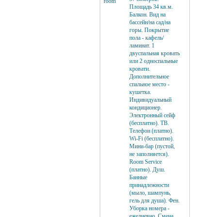
room
Площадь 34 кв.м.
Балкон. Вид на
бассейн/на сад/на
горы. Покрытие
пола - кафель/
ламинат. 1
двуспальная кровать
или 2 односпальные
кровати.
Дополнительное
спальное место -
кушетка.
Индивидуальный
кондиционер.
Электронный сейф
(бесплатно). ТВ.
Телефон (платно).
Wi-Fi (бесплатно).
Мини-бар (пустой,
не заполняется).
Room Service
(платно). Душ.
Банные
принадлежности
(мыло, шампунь,
гель для душа). Фен.
Уборка номера -
ежедневно. Смена