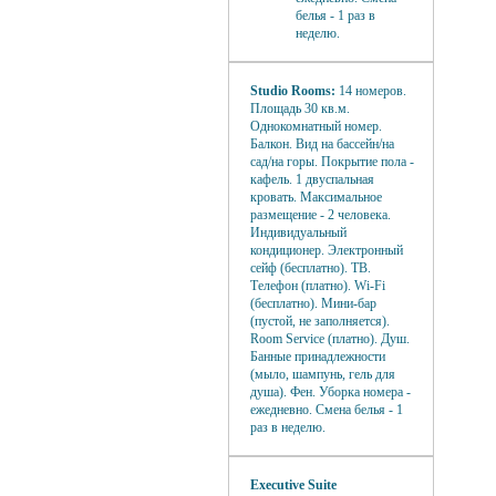
белья - 1 раз в
неделю.
Studio Rooms:
14 номеров.
Площадь 30 кв.м.
Однокомнатный номер.
Балкон. Вид на бассейн/на
сад/на горы. Покрытие пола -
кафель. 1 двуспальная
кровать. Максимальное
размещение - 2 человека.
Индивидуальный
кондиционер. Электронный
сейф (бесплатно). ТВ.
Телефон (платно). Wi-Fi
(бесплатно). Мини-бар
(пустой, не заполняется).
Room Service (платно). Душ.
Банные принадлежности
(мыло, шампунь, гель для
душа). Фен. Уборка номера -
ежедневно. Смена белья - 1
раз в неделю.
Executive Suite