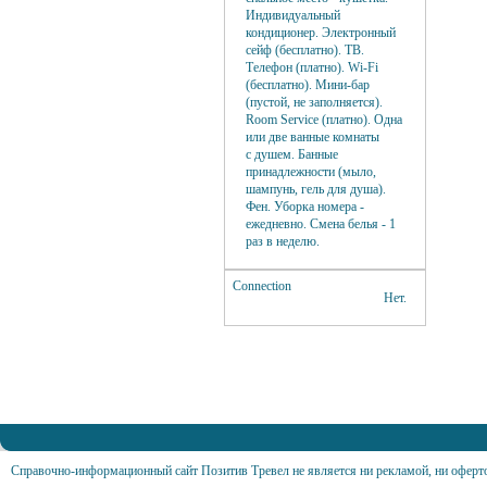
Индивидуальный
кондиционер. Электронный
сейф (бесплатно). ТВ.
Телефон (платно). Wi-Fi
(бесплатно). Мини-бар
(пустой, не заполняется).
Room Service (платно). Одна
или две ванные комнаты
с душем. Банные
принадлежности (мыло,
шампунь, гель для душа).
Фен. Уборка номера -
ежедневно. Смена белья - 1
раз в неделю.
Connection
Нет.
Справочно-информационный сайт Позитив Тревел не является ни рекламой, ни оферт