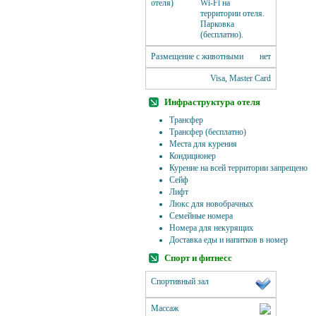
отеля)
Wi-Fi на
территории отеля.
Парковка
(бесплатно).
Размещение с животными
нет
Visa, Master Card
Инфраструктура отеля
Трансфер
Трансфер (бесплатно)
Места для курения
Кондиционер
Курение на всей территории запрещено
Сейф
Лифт
Люкс для новобрачных
Семейные номера
Номера для некурящих
Доставка еды и напитков в номер
Спорт и фитнесс
Спортивный зал
Массаж