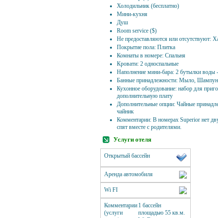
Холодильник (бесплатно)
Мини-кухня
Душ
Room service ($)
Не предоставляются или отсутствуют: Ха
Покрытие пола: Плитка
Комнаты в номере: Спальня
Кровати: 2 односпальные
Наполнение мини-бара: 2 бутылки воды -
Банные принадлежности: Мыло, Шампунь
Кухонное оборудование: набор для приг
дополнительную плату
Дополнительные опции: Чайные принадл
чайник
Комментарии: В номерах Superior нет дв
спят вместе с родителями.
Услуги отеля
Открытый бассейн
Аренда автомобиля
Wi FI
Комментарии
1 бассейн
(услуги
площадью 55 кв.м.