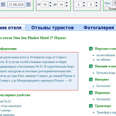
Пит.:
от
до
Тольк
ие отеля
Отзывы туристов
Фотогалерея
 отеля Sino Inn Phuket Hotel 2* Пхукет
нформация
Персонал гов
на английском
Inn расположен всего в 10 минутах езды от Старого
на тайском
ета. К услугам гостей стильные отдельные и общие
Питание и на
ндиционером и бесплатным Wi-Fi. В туристическом бюро
изуют экскурсии по местным достопримечательностям.
Бутылка воды
отеля до горы Ранг занимает 5 минут, до пляжей Патонг и
Интернет
 минут, а до Международного аэропорта Пхукет — 45
Бесплатно!
Парковка
опулярные удобства
Бесплатно!
ый Wi-Fi
Транспорт
 от/до аэропорта
 номера
Трансфер в аэр
ая парковка