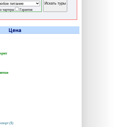
о чартеры
Гарантия
Цена
орит
питки
опорт ($)