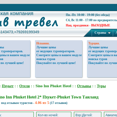
ская компания
ская компания
Пн.-Пт. 10:00 - 19:00 (без обеда)
Сб, Вс 11:00 - 17:00 по предварител
Нац. праздники - ВЫХОДНЫЕ
6143473,+79269199349
6143473,+79269199349
Страны
Испания.
Турция.
ены
Лучшие цены
Лучшие цены
 туроператоров.
от ведущих туроператоров.
от ведущих туропер
цены в нашем модуле
Смотрите цены в нашем модуле
Смотрите цены в н
ов
поиска туров
поиска туров
 по лучшей цене!
Покупайте по лучшей цене!
Покупайте по лучше
:
Пхукет
: :
Отели
: : Sino Inn Phuket Hotel : :
Отзывы
: :
Туры
ino Inn Phuket Hotel 2* Пхукет-Phuket Town Таиланд
4.06 из 5
 под отзывам туристов -
(17 отзывов)
:
Кол-во ночей:
Взр.|Детей:
Авиапер