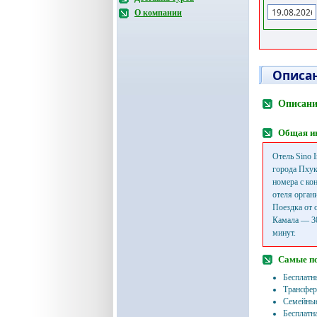
О компании
Описан
Описание
Общая и
Отель Sino 
города Пхук
номера с ко
отеля орган
Поездка от 
Камала — 30
минут.
Самые п
Бесплатн
Трансфер
Семейные
Бесплатн