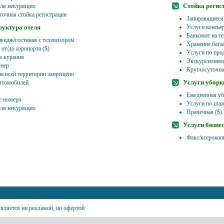
Стойка регис
ля некурящих
точная стойка регистрации
Запирающиеся
уктура отеля
Услуги консье
Банкомат на т
ундж/гостиная с телевизором
Хранение бага
от/до аэропорта ($)
Услуги по про
я курения
Экскурсионно
нер
Круглосуточна
на всей территории запрещено
Услуги уборк
втомобилей
Ежедневная у
 номера
Услуги по гла
ля некурящих
Прачечная ($)
Услуги бизне
Факс/ксерокоп
вляется ни рекламой, ни офертой