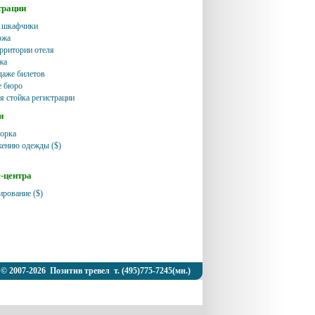
трации
 шкафчики
ржа
ерритории отеля
жа
даже билетов
е бюро
я стойка регистрации
и
борка
жению одежды ($)
с-центра
ирование ($)
© 2007-2026 Позитив тревел т. (495)775-7245(мн.)