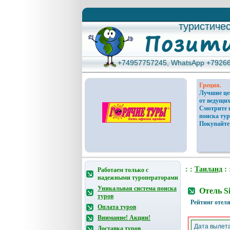
туристиче
туристиче
+74957757245, WhatsApp +7926
+74957757245, WhatsApp +7926
Греция.
Лучшие ц
от ведущих
Смотрите 
поиска тур
Покупайте
: :
Таиланд
: 
Работаем только с
надежными туроператорами
Уникальная система поиска
Отель S
туров
Рейтинг отеля
Оплата туров
Внимание! Акции!
Дата вылета
Доставка туров