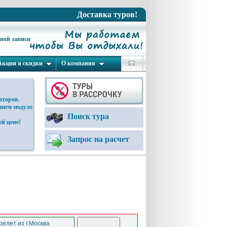
Доставка туров!
ьной записи
Акции и скидки
О компании
аторов.
ашем модуле
Поиск тура
й цене!
Запрос на расчет
елет из г.Москва