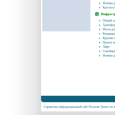
Номера д
Круглосу
Инфрастр
Общий ла
Трансфер 
Места дл
Кондицио
Курение 
Прокат а
Лифт
Семейные
Номера д
Справочно-информационный сайт Позитив Тревел не я