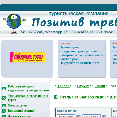
туристическая компания
туристическая компания
+74957757245, WhatsApp +79266143473,+79269199349
+74957757245, WhatsApp +79266143473,+79269199349
Греция.
Исп
Лучшие цены
Луч
от ведущих туроператоров.
от 
Смотрите цены в нашем модуле
Смо
поиска туров
пои
Покупайте по лучшей цене!
Пок
: :
Таиланд
: :
Пхукет
: :
Отели
: : Sea
Работаем только с
надежными туроператорами
Уникальная система поиска
Отель Sea Star Resident 3* (С
туров
Оплата туров
Внимание! Акции!
Дата вылета:
Ко
Доставка туров
от