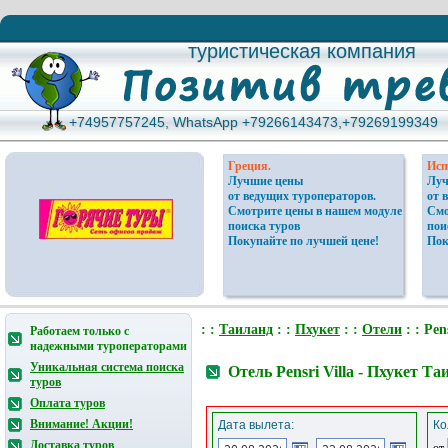
туристическая компания
туристическая компания
+74957757245, WhatsApp +79266143473,+79269199349
+74957757245, WhatsApp +79266143473,+79269199349
Греция.
Исп
Лучшие цены
Луч
от ведущих туроператоров.
от 
Смотрите цены в нашем модуле
Смо
поиска туров
пои
Покупайте по лучшей цене!
Пок
: :
Таиланд
: :
Пхукет
: :
Отели
: : Pens
Работаем только с
надежными туроператорами
Уникальная система поиска
Отель Pensri Villa - Пхукет Та
туров
Оплата туров
Внимание! Акции!
Дата вылета:
Ко
Доставка туров
от