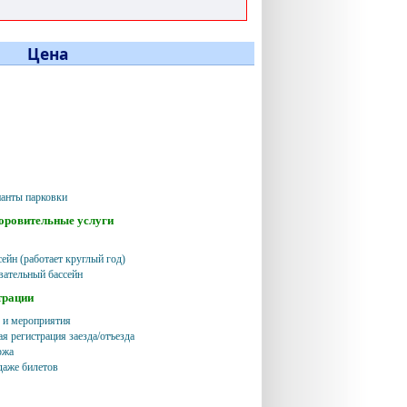
Цена
анты парковки
доровительные услуги
ейн (работает круглый год)
ательный бассейн
трации
 и мероприятия
я регистрация заезда/отъезда
ржа
даже билетов