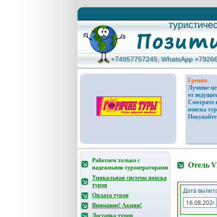
туристиче
туристиче
+74957757245, WhatsApp +7926
+74957757245, WhatsApp +7926
Греция.
Лучшие ц
от ведущих
Смотрите 
поиска тур
Покупайте
Работаем только с
Отель Vi
надежными туроператорами
Уникальная система поиска
туров
Дата вылета
Оплата туров
Внимание! Акции!
Доставка туров