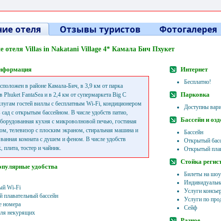
ие отеля
Отзывы туристов
Фотогалерея
 отеля Villas in Nakatani Village 4* Камала Бич Пхукет
нформация
Интернет
Бесплатно!
сположен в районе Камала-Бич, в 3,9 км от парка
Парковка
 Phuket FantaSea и в 2,4 км от супермаркета Big C
слугам гостей виллы с бесплатным Wi-Fi, кондиционером
Доступны вари
 сад с открытым бассейном. В числе удобств патио,
Бассейн и оз
борудованная кухня с микроволновой печью, гостиная
ном, телевизор с плоским экраном, стиральная машина и
Бассейн
 ванная комната с душем и феном. В числе удобств
Открытый басс
 плита, тостер и чайник.
Открытый плав
Стойка регис
опулярные удобства
Билеты на шоу
Индивидуальна
ый Wi-Fi
Услуги консье
 плавательный бассейн
Услуги по про
 номера
Сейф
ля некурящих
Разное