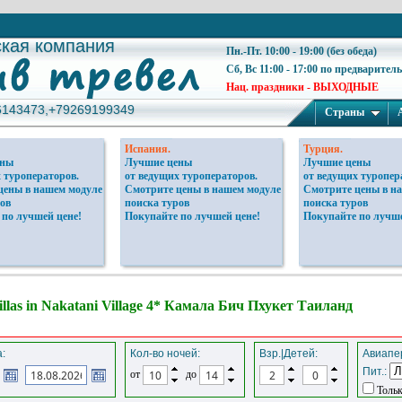
ская компания
ская компания
Пн.-Пт. 10:00 - 19:00 (без обеда)
Сб, Вс 11:00 - 17:00 по предварител
Нац. праздники - ВЫХОДНЫЕ
6143473,+79269199349
6143473,+79269199349
Страны
Испания.
Турция.
ены
Лучшие цены
Лучшие цены
 туроператоров.
от ведущих туроператоров.
от ведущих туропер
цены в нашем модуле
Смотрите цены в нашем модуле
Смотрите цены в н
ов
поиска туров
поиска туров
 по лучшей цене!
Покупайте по лучшей цене!
Покупайте по лучше
llas in Nakatani Village 4* Камала Бич Пхукет Таиланд
:
Кол-во ночей:
Взр.|Детей:
Авиапер
Пит.:
от
до
Тольк