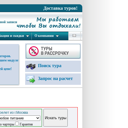
Доставка туров!
ьной записи
Акции и скидки
О компании
аторов.
ашем модуле
Поиск тура
й цене!
Запрос на расчет
елет из г.Москва
о чартеры
Гарантия