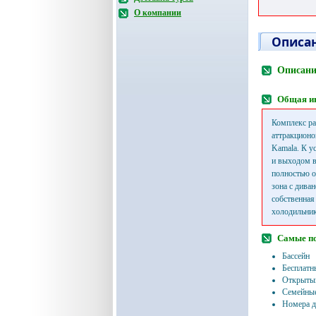
О компании
Описан
Описание
Общая и
Комплекс ра
аттракционов
Kamala. К у
и выходом в
полностью о
зона с дива
собственная
холодильник,
Самые п
Бассейн
Бесплатн
Открытый
Семейные
Номера д