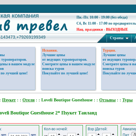
ская компания
ская компания
Пн.-Пт. 10:00 - 19:00 (без обеда)
Сб, Вс 11:00 - 17:00 по предварител
Нац. праздники - ВЫХОДНЫЕ
6143473,+79269199349
6143473,+79269199349
Страны
Испания.
Турция.
ены
Лучшие цены
Лучшие цены
 туроператоров.
от ведущих туроператоров.
от ведущих туропер
цены в нашем модуле
Смотрите цены в нашем модуле
Смотрите цены в н
ов
поиска туров
поиска туров
 по лучшей цене!
Покупайте по лучшей цене!
Покупайте по лучше
:
Пхукет
: :
Отели
: : Loveli Boutique Guesthouse : :
Отзывы
: :
Туры
oveli Boutique Guesthouse 2* Пхукет Таиланд
:
Кол-во ночей:
Взр.|Детей:
Авиапер
Пит.:
от
до