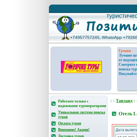
туристиче
туристиче
+74957757245, WhatsApp +7926
+74957757245, WhatsApp +7926
Греция.
Лучшие ц
от ведущих
Смотрите 
поиска тур
Покупайте
: :
Таиланд
: 
Работаем только с
надежными туроператорами
Уникальная система поиска
Отель L
туров
Оплата туров
Внимание! Акции!
Дата вылета
Доставка туров