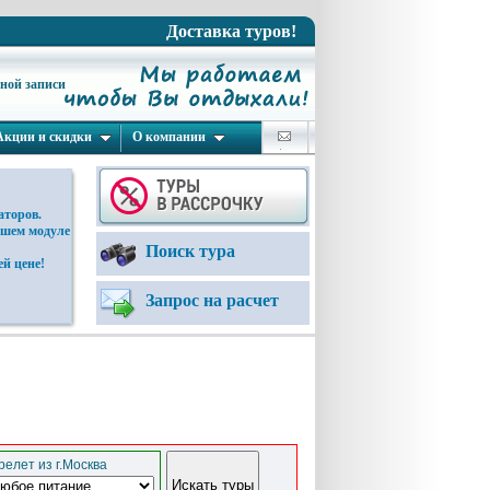
Доставка туров!
ьной записи
Акции и скидки
О компании
аторов.
ашем модуле
Поиск тура
й цене!
Запрос на расчет
елет из г.Москва