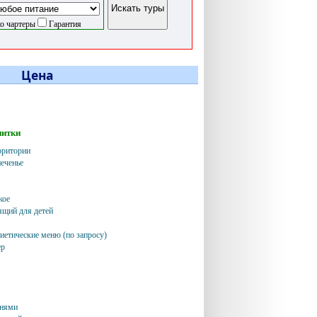
о чартеры
Гарантия
Цена
питки
рритории
еченье
кое
ящий для детей
иетические меню (по запросу)
ер
чнями