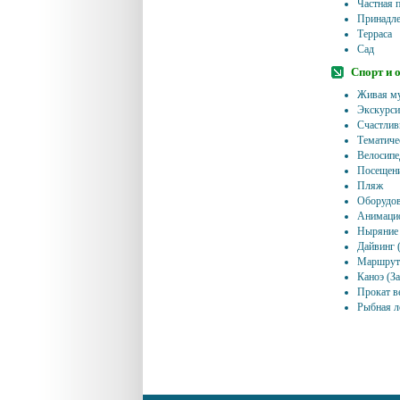
Частная 
Принадле
Терраса
Сад
Спорт и 
Живая му
Экскурсия
Счастлив
Тематиче
Велосипе
Посещени
Пляж
Оборудов
Анимацио
Ныряние с
Дайвинг 
Маршруты
Каноэ (За
Прокат в
Рыбная ло