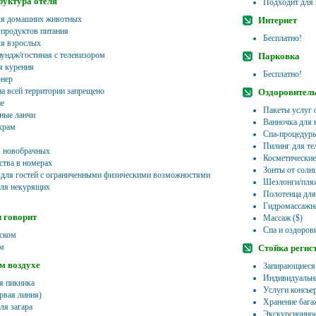
уктура отеля
Подходит для 
ля домашних животных
Интернет
 продуктов питания
Бесплатно!
ля взрослых
ундж/гостиная с телевизором
Парковка
я курения
Бесплатно!
нер
на всей территории запрещено
Оздоровитель
е
Пакеты услуг 
ные ланчи
Ванночка для 
храм
Спа-процедур
Пилинг для те
 новобрачных
Косметические
ства в номерах
Зонты от солн
 для гостей с ограниченными физическими возможностями
Шезлонги/пля
ля некурящих
Полотенца для
Гидромассажна
 говорит
Массаж ($)
Спа и оздоров
йском
ом
Стойка регис
м воздухе
Запирающиеся
Индивидуальна
я пикника
Услуги консье
рвая линия)
Хранение бага
ля загара
Экскурсионно