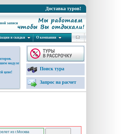
Доставка туров!
ьной записи
Акции и скидки
О компании
аторов.
ашем модуле
Поиск тура
й цене!
Запрос на расчет
елет из г.Москва