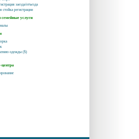
истрация заезда/отъезда
я стойка регистрации
и семейные услуги
аналы
и
борка
юк
жению одежды ($)
с-центра
ирование