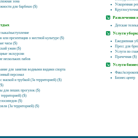
пляжная зона
Ускоренная рег
жности для барбекю ($)
Круглосуточна
Развлечения 
отдых
Детские телек
зыка/выступление
Услуги уборк
 или презентация о местной культуре ($)
Ежедневная у
ые часы ($)
Пресс для бр
ский ужин ($)
Услуги по гла
дные экскурсии
Прачечная ($)
е нескольких пабов
Услуги бизне
ание для занятия водными видами спорта
Факс/ксерокоп
нный персонал
Бизнес-центр
 маской и трубкой (За территорией) ($)
($)
 для пеших прогулок ($)
 территорией) ($)
елосипедов ($)
вля (За территорией) ($)