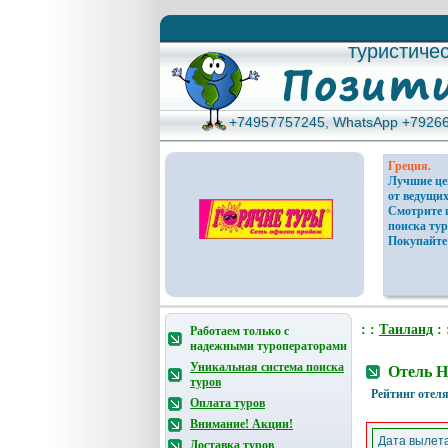
туристиче
туристиче
+74957757245, WhatsApp +7926
+74957757245, WhatsApp +7926
Греция.
Лучшие ц
от ведущих
Смотрите 
поиска тур
Покупайте
: :
Таиланд
: 
Работаем только с
надежными туроператорами
Уникальная система поиска
Отель H
туров
Рейтинг отеля
Оплата туров
Внимание! Акции!
Дата вылета
Доставка туров