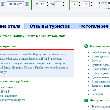
Пит.:
от
до
Тольк
ие отеля
Отзывы туристов
Фотогалерея
 отеля Holiday Resort Ko Yao 3* Као Лак
нформация
Питание и на
Кофейня на те
ложен на пляже Клонг-Як. К услугам гостей чистые и
Шоколад или п
ьные бунгало, а также бесплатный Wi-Fi в местах
Фрукты
зования. Этот уютный отель находится в 15 минутах
Бутылка воды
са Манох. До пирса Талане в Краби можно добраться на
Вино/шампанс
минут.
Буфет, подход
Детское меню
опулярные удобства
Специальные д
Завтрак в ном
рвая линия)
Бар
ый Wi-Fi
Ресторан
ля некурящих
доровительный центр
Доступность
Туалет с пору