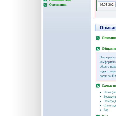
О компании
Описан
Описание
Общая и
Отель распо
комфортабел
общего поль
езды от пир
лодке за 40 
Самые п
Пляж (пе
Бесплатн
Номера д
Спа и оз
Бар