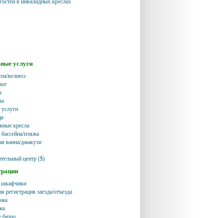
гостей в инвалидных креслах
ные услуги
спа/велнесс
ног
ы
ла
 услуги
ца
жные кресла
 бассейна/пляжа
я ванна/джакузи
ительный центр ($)
трации
 шкафчики
я регистрация заезда/отъезда
ржа
жа
е бюро