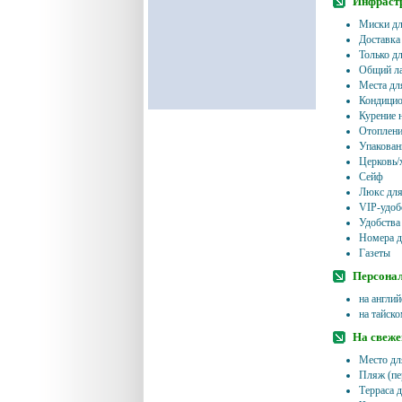
Инфрастр
Миски д
Доставка
Только д
Общий ла
Места дл
Кондицио
Курение 
Отоплени
Упакован
Церковь/
Сейф
Люкс для
VIP-удоб
Удобства
Номера д
Газеты
Персонал
на англи
на тайск
На свеже
Место дл
Пляж (пе
Терраса д