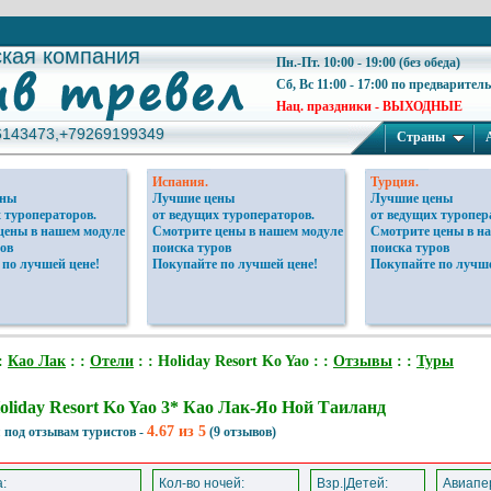
ская компания
ская компания
Пн.-Пт. 10:00 - 19:00 (без обеда)
Сб, Вс 11:00 - 17:00 по предварител
Нац. праздники - ВЫХОДНЫЕ
6143473,+79269199349
6143473,+79269199349
Страны
Испания.
Турция.
ены
Лучшие цены
Лучшие цены
 туроператоров.
от ведущих туроператоров.
от ведущих туропер
цены в нашем модуле
Смотрите цены в нашем модуле
Смотрите цены в н
ов
поиска туров
поиска туров
 по лучшей цене!
Покупайте по лучшей цене!
Покупайте по лучше
:
Као Лак
: :
Отели
: : Holiday Resort Ko Yao : :
Отзывы
: :
Туры
oliday Resort Ko Yao 3* Као Лак-Яо Ной Таиланд
4.67 из 5
 под отзывам туристов -
(9 отзывов)
:
Кол-во ночей:
Взр.|Детей:
Авиапер