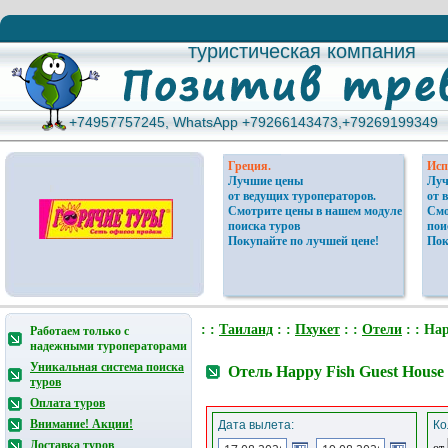
туристическая компания
туристическая компания
+74957757245, WhatsApp +79266143473,+79269199349
+74957757245, WhatsApp +79266143473,+79269199349
Греция.
Исп
Лучшие цены
Луч
от ведущих туроператоров.
от 
Смотрите цены в нашем модуле
Смо
поиска туров
пои
Покупайте по лучшей цене!
Пок
: :
Таиланд
: :
Пхукет
: :
Отели
: : Hap
Работаем только с
надежными туроператорами
Уникальная система поиска
Отель Happy Fish Guest House
туров
Оплата туров
Внимание! Акции!
Дата вылета:
Ко
Доставка туров
от