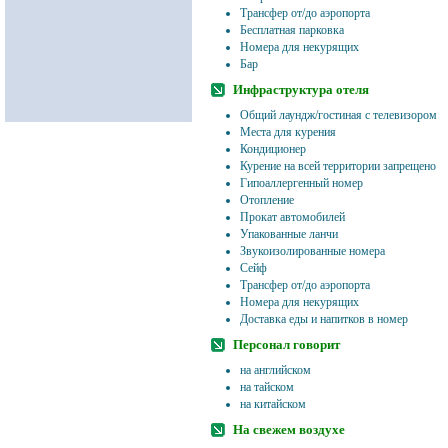
Трансфер от/до аэропорта
Бесплатная парковка
Номера для некурящих
Бар
Инфраструктура отеля
Общий лаундж/гостиная с телевизором
Места для курения
Кондиционер
Курение на всей территории запрещено
Гипоаллергенный номер
Отопление
Прокат автомобилей
Упакованные ланчи
Звукоизолированные номера
Сейф
Трансфер от/до аэропорта
Номера для некурящих
Доставка еды и напитков в номер
Персонал говорит
на английском
на тайском
на китайском
На свежем воздухе