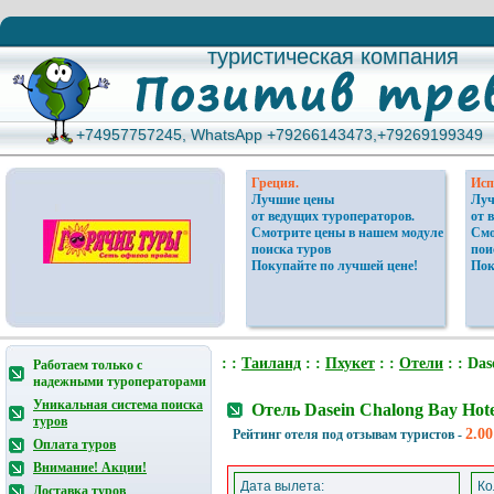
туристическая компания
туристическая компания
+74957757245, WhatsApp +79266143473,+79269199349
+74957757245, WhatsApp +79266143473,+79269199349
Греция.
Исп
Лучшие цены
Луч
от ведущих туроператоров.
от 
Смотрите цены в нашем модуле
Смо
поиска туров
пои
Покупайте по лучшей цене!
Пок
: :
Таиланд
: :
Пхукет
: :
Отели
: : Das
Работаем только с
надежными туроператорами
Уникальная система поиска
Отель Dasein Chalong Bay Hot
туров
2.00
Рейтинг отеля под отзывам туристов -
Оплата туров
Внимание! Акции!
Дата вылета:
Ко
Доставка туров