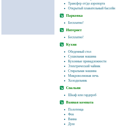
Трансфер от/до аэропорта
Открытый плавательный бассейн
Парковка
Бесплатно!
Интернет
Бесплатно!
Кухня
Обеденный стол
Сушильная машина
Кухонные принадлежности
Электрический чайник
Стиральная машина
Микроволновая печь
Холодильник
Спальня
Шкаф или гардероб
Ванная комната
Полотенца
Фен
Ванна
Душ