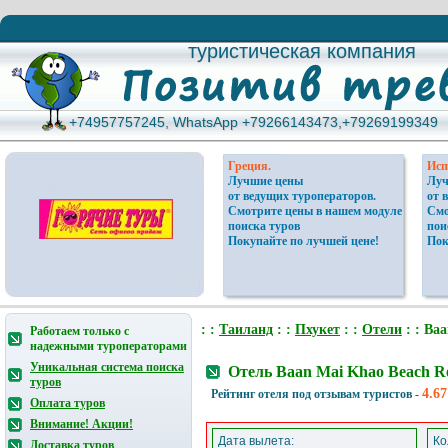
туристическая компания
туристическая компания
+74957757245, WhatsApp +79266143473,+79269199349
+74957757245, WhatsApp +79266143473,+79269199349
Греция.
Исп
Лучшие цены
Луч
от ведущих туроператоров.
от 
Смотрите цены в нашем модуле
Смо
поиска туров
пои
Покупайте по лучшей цене!
Пок
: :
Таиланд
: :
Пхукет
: :
Отели
: : Baa
Работаем только с
надежными туроператорами
Уникальная система поиска
Отель Baan Mai Khao Beach Re
туров
4.67
Рейтинг отеля под отзывам туристов -
Оплата туров
Внимание! Акции!
Дата вылета:
Ко
Доставка туров