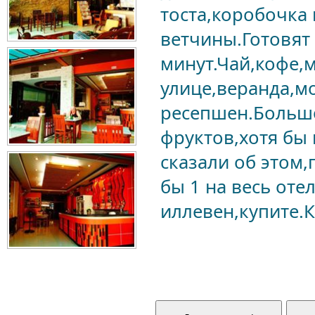
тоста,коробочка 
ветчины.Готовят 
минут.Чай,кофе,
улице,веранда,м
ресепшен.Большо
фруктов,хотя бы 
сказали об этом,
бы 1 на весь оте
иллевен,купите.К