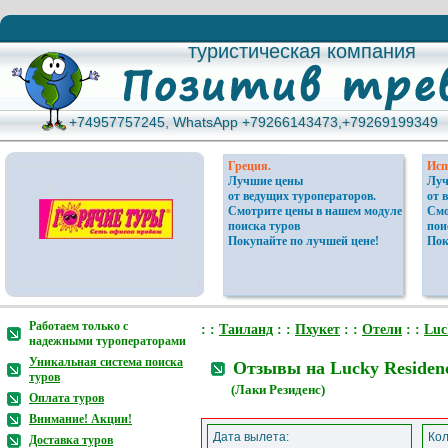
туристическая компания
туристическая компания
+74957757245, WhatsApp +79266143473,+79269199349
+74957757245, WhatsApp +79266143473,+79269199349
Греция.
Исп
Лучшие цены
Луч
от ведущих туроператоров.
от 
Смотрите цены в нашем модуле
Смо
поиска туров
пои
Покупайте по лучшей цене!
Пок
Работаем только с
: :
Таиланд
: :
Пхукет
: :
Отели
: :
Luc
надежными туроператорами
Уникальная система поиска
Отзывы на Lucky Residen
туров
(Лаки Резиденс)
Оплата туров
Внимание! Акции!
Дата вылета:
Кол
Доставка туров