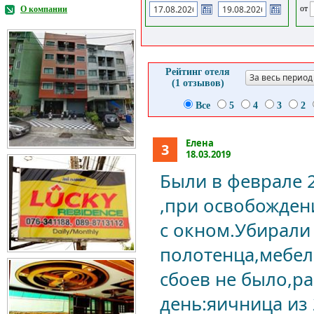
от
О компании
Рейтинг отеля
За весь период
(1 отзывов)
Все
5
4
3
2
Елена
3
18.03.2019
Были в феврале 
,при освобожден
с окном.Убирали
полотенца,мебел
сбоев не было,р
день:яичница из 