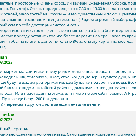
ветлые, просторные. Очень хороший вайфай. Ежедневная уборка, при
ер. Есть лифт. Очень порадовало, что с 7.30 до 13.00 бесплатно можно
х отелей, мало гостей из России — и это существенный плюс! Приятны
хая, слышно в основном птиц и гекконов :) Рядом огромный выбор ка
орый сам по себе достопримечательность.
 бронирование утром в день заселения, когда я была без интернета на
К моему приезду остались только более дорогие номера. Какое-то вре
и, чтобы не платить дополнительно 3% за оплату картой на месте....
ее↓
man
03.2023
йтмаркет, магазинчики, внизу рядом можно позавтракать, пообедать, 
 холодильник, телевизор, шкаф, стол, кондиционер. В туалете душ, уни
 еще будут в вашем распоряжении. Две бутылки подарочной воды. Всё 
й балкон с видом на тайский район с домиками в этаж-два. Район с
плохая. Или я жил один на этаже, или никто не вел себя громко. WiFi
 При заезде берут 200 бат депозита.
т)) переехал в другой отель за еще меньшие деньги.
cheslav
02.2023
бный персонал
ии явно сделаны много лет назад. Само здание и номера напоминают 