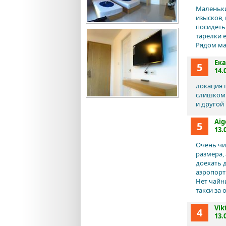
Маленьки
изысков,
посидеть.
тарелки 
Рядом ма
Ек
5
14.
локация 
слишком 
и другой
Aig
5
13.
Очень чи
размера,
доехать 
аэропорт
Нет чайни
такси за 
Vik
4
13.