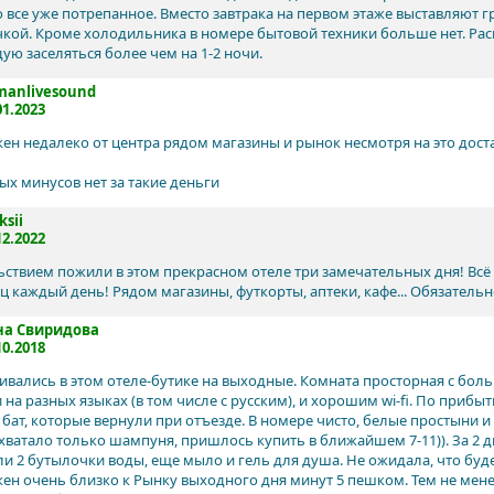
о все уже потрепанное. Вместо завтрака на первом этаже выставляют гр
чкой. Кроме холодильника в номере бытовой техники больше нет. Расп
ую заселяться более чем на 1-2 ночи.
manlivesound
01.2023
ен недалеко от центра рядом магазины и рынок несмотря на это дост
ых минусов нет за такие деньги
ksii
12.2022
ьствием пожили в этом прекрасном отеле три замечательных дня! Всё 
ц каждый день! Рядом магазины, футкорты, аптеки, кафе... Обязательн
на Свиридова
10.2018
ивались в этом отеле-бутике на выходные. Комната просторная с бол
 на разных языках (в том числе с русским), и хорошим wi-fi. По приб
0 бат, которые вернули при отъезде. В номере чисто, белые простыни 
 хватало только шампуня, пришлось купить в ближайшем 7-11)). За 2
ли 2 бутылочки воды, еще мыло и гель для душа. Не ожидала, что буде
ен очень близко к Рынку выходного дня минут 5 пешком. Тем не менее