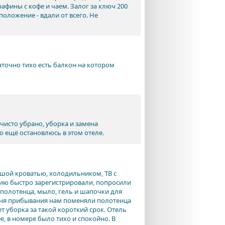
афины с кофе и чаем. Залог за ключ 200
оложение - вдали от всего. Не
аточно тихо есть балкон на котором
чисто убрано, уборка и замена
о ещё остановлюсь в этом отеле.
ьшой кроватью, холодильником, ТВ с
ытию быстро зарегистрировали, попросили
и полотенца, мыло, гель и шапочки для
 дня прибывания нам поменяли полотенца
т уборка за такой короткий срок. Отель
, в номере было тихо и спокойно. В