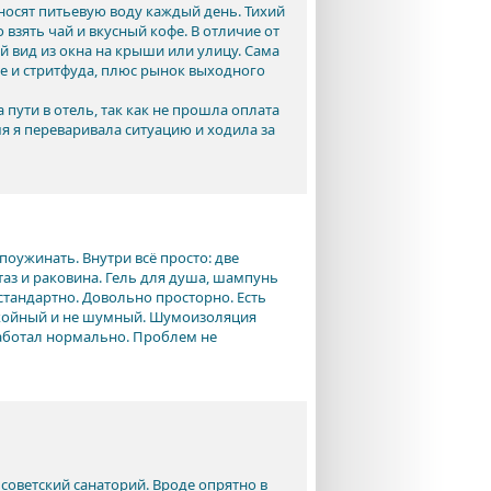
носят питьевую воду каждый день. Тихий
 взять чай и вкусный кофе. В отличие от
й вид из окна на крыши или улицу. Сама
фе и стритфуда, плюс рынок выходного
 пути в отель, так как не прошла оплата
мя я переваривала ситуацию и ходила за
поужинать. Внутри всё просто: две
таз и раковина. Гель для душа, шампунь
стандартно. Довольно просторно. Есть
покойный и не шумный. Шумоизоляция
 работал нормально. Проблем не
советский санаторий. Вроде опрятно в