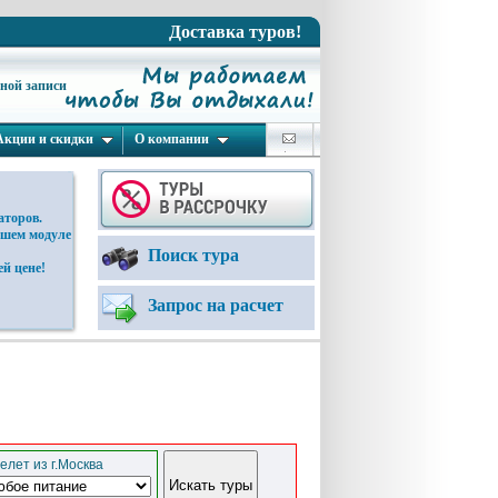
Доставка туров!
ьной записи
Акции и скидки
О компании
аторов.
ашем модуле
Поиск тура
й цене!
Запрос на расчет
елет из г.Москва