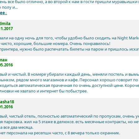
ень все было отлично, а во второй к нам в гости пришли муравьишки 
 полу и...
ее↓
dmila
11.2017
али на одну ночь для того, чтобы удобно было сходить на Night Mar
, чисто, хорошие, большие номера. Очень понравилось!
принтера, нужно было распечатать билеты на паром и пришлось искат
слан
05.2016
вый и чистый. В номере убирали каждый день, меняли постель и вымы
ынком, рядом много магазинов и кафе. Персонал хорошо говорит по а
ходиться автоматическая прачечная по очень доступной цене. Короч
новки не хватало и интернет бы побыстрее.
asha18
01.2016
вый, чистый отель, полностью автоматический по пропускам, очень 
 парковка. жил на 5 этаже в делюксе. есть месячные контракты, но нет
а все два месяца.
нет персонала на ресепшн часто, с 8 вечера только охранник.