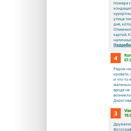
Номера с
кондицион
курортны
улица ти
дня, кот
Отменили
картой. 
наличным
Подробн
Ro
4
07.
Рядом на
кровати,
и что-то
маленьки
вроде не 
возникло.
Дорогова
Via
3
10.
Дружелю
Фотограф