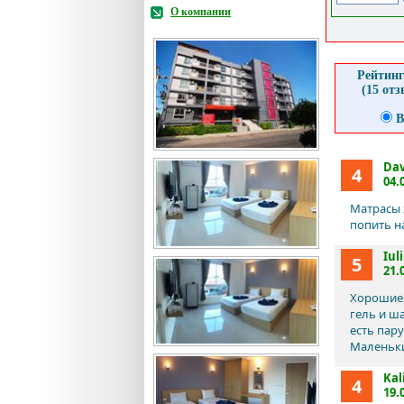
О компании
Рейтинг
(15 от
В
Dav
4
04.
Матрасы ж
попить на
Iuli
5
21.
Хорошие 
гель и ш
есть пару
Маленьки
Kal
4
19.