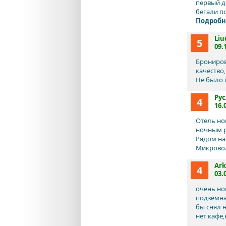
первый д
бегали по
Подробн
Liu
5
09.
Брониров
качество
Не было 
Ру
4
16.
Отель но
ночным р
Рядом на
Микровол
Ark
4
03.
очень но
подземная
бы снял н
нет кафе,