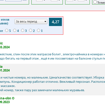
Только
 отеля
За весь период
4,27
зывов)
се
5
4
3
2
1
it
03.2024
ёсткие, спин после этих матрасов болит , электрочайника в номерах н
до бегать на первый этаж , ещё я им посоветовал на балконе стулья по
ia
01.2024
и чистые номера, но маленькие. Цена/качество соответствует. Уборк
ампунь. Кондиционер работал отлично. Вежливый персонал. Располож
 массажек.
й номер, также пару раз замечали маленьких муравьев.
ina-obn O
09.2023