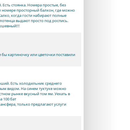
Есть стоянка. Номера простые, без
ом номере просторный балкон, где можно
 Жалко, когда гости набирают полные
олотенца выдают просто под роспись.
ушевный!!!
и бы картиночку или цветочки поставили
оший. Есть холодильник среднего
ивым видом. На синем туктуке можно
стном рынке вкусный том ям. Уехать в
а 100 бат
трансфера, только предлагают услуги