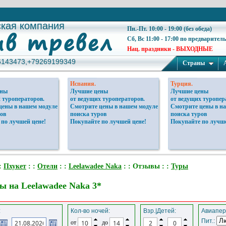
ская компания
ская компания
Пн.-Пт. 10:00 - 19:00 (без обеда)
Сб, Вс 11:00 - 17:00 по предварител
Нац. праздники - ВЫХОДНЫЕ
6143473,+79269199349
6143473,+79269199349
Страны
Испания.
Турция.
ены
Лучшие цены
Лучшие цены
 туроператоров.
от ведущих туроператоров.
от ведущих туропер
цены в нашем модуле
Смотрите цены в нашем модуле
Смотрите цены в н
ов
поиска туров
поиска туров
 по лучшей цене!
Покупайте по лучшей цене!
Покупайте по лучше
:
Пхукет
: :
Отели
: :
Leelawadee Naka
: : Отзывы : :
Туры
 на Leelawadee Naka 3*
:
Кол-во ночей:
Взр.|Детей:
Авиапер
Пит.:
от
до