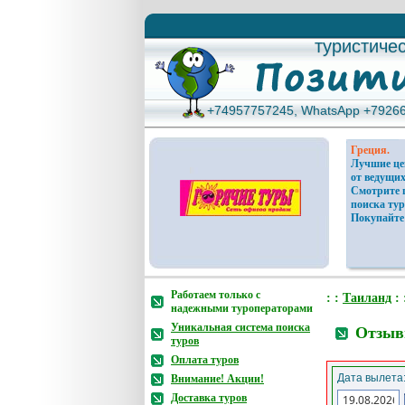
туристиче
туристиче
+74957757245, WhatsApp +7926
+74957757245, WhatsApp +7926
Греция.
Лучшие ц
от ведущих
Смотрите 
поиска тур
Покупайте
Работаем только с
: :
Таиланд
: 
надежными туроператорами
Уникальная система поиска
Отзывы
туров
Оплата туров
Дата вылета
Внимание! Акции!
Доставка туров