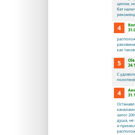
целом, н
бат нали
рекоменд
Ro
4
31.
располож
раковина
как таков
Ole
5
24.
С удовол
полотене
Ан
4
31.
Останавл
каналами
залог 20
душа, не
и принес
располож