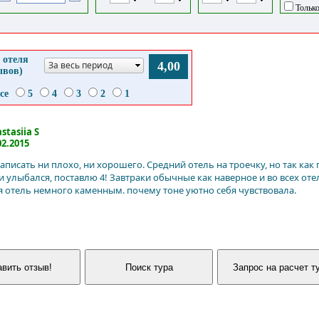
Только
 отеля
За весь период
4,00
ывов)
се
5
4
3
2
1
stasiia S
02.2015
написать ни плохо, ни хорошего. Средний отель на троечку, но так как
 улыбался, поставлю 4! Завтраки обычные как наверное и во всех отел
я отель немного каменным. почему тоне уютно себя чувствовала.