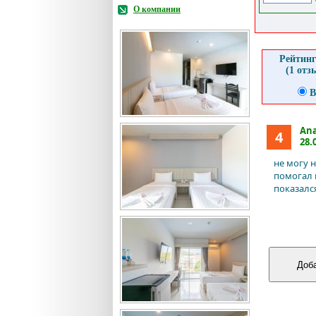
О компании
Рейтинг
(1 отз
В
Ana
4
28.
не могу 
помогал и
показалс