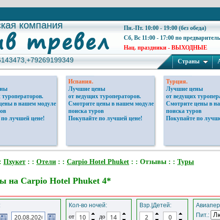
ская компания
ская компания
Пн.-Пт. 10:00 - 19:00 (без обеда)
Сб, Вс 11:00 - 17:00 по предварител
Нац. праздники - ВЫХОДНЫЕ
6143473,+79269199349
6143473,+79269199349
Страны
Испания.
Турция.
ены
Лучшие цены
Лучшие цены
 туроператоров.
от ведущих туроператоров.
от ведущих туропер
цены в нашем модуле
Смотрите цены в нашем модуле
Смотрите цены в н
ов
поиска туров
поиска туров
 по лучшей цене!
Покупайте по лучшей цене!
Покупайте по лучше
:
Пхукет
: :
Отели
: :
Carpio Hotel Phuket
: : Отзывы : :
Туры
 на Carpio Hotel Phuket 4*
:
Кол-во ночей:
Взр.|Детей:
Авиапер
Пит.:
от
до