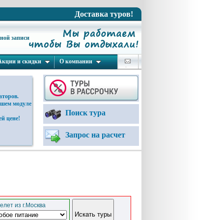
Доставка туров!
ьной записи
Акции и скидки
О компании
аторов.
ашем модуле
Поиск тура
й цене!
Запрос на расчет
елет из г.Москва