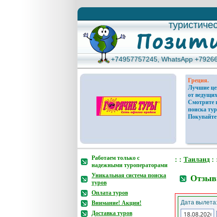
туристиче
туристиче
+74957757245, WhatsApp +7926
+74957757245, WhatsApp +7926
Греция.
Лучшие ц
от ведущих
Смотрите 
поиска тур
Покупайте
Работаем только с
: :
Таиланд
: 
надежными туроператорами
Уникальная система поиска
Отзывы
туров
Оплата туров
Дата вылета
Внимание! Акции!
Доставка туров