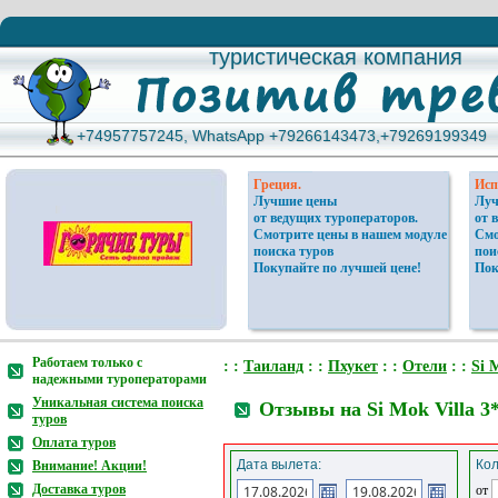
туристическая компания
туристическая компания
+74957757245, WhatsApp +79266143473,+79269199349
+74957757245, WhatsApp +79266143473,+79269199349
Греция.
Исп
Лучшие цены
Луч
от ведущих туроператоров.
от 
Смотрите цены в нашем модуле
Смо
поиска туров
пои
Покупайте по лучшей цене!
Пок
Работаем только с
: :
Таиланд
: :
Пхукет
: :
Отели
: :
Si 
надежными туроператорами
Уникальная система поиска
Отзывы на Si Mok Villa 3
туров
Оплата туров
Дата вылета:
Кол
Внимание! Акции!
Доставка туров
от