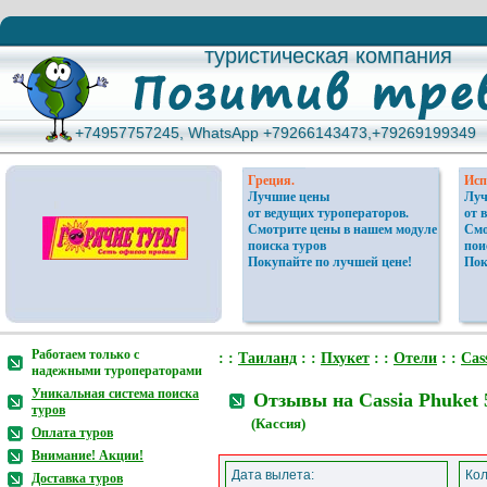
туристическая компания
туристическая компания
+74957757245, WhatsApp +79266143473,+79269199349
+74957757245, WhatsApp +79266143473,+79269199349
Греция.
Исп
Лучшие цены
Луч
от ведущих туроператоров.
от 
Смотрите цены в нашем модуле
Смо
поиска туров
пои
Покупайте по лучшей цене!
Пок
Работаем только с
: :
Таиланд
: :
Пхукет
: :
Отели
: :
Cas
надежными туроператорами
Уникальная система поиска
Отзывы на Cassia Phuket 
туров
(Кассия)
Оплата туров
Внимание! Акции!
Дата вылета:
Кол
Доставка туров