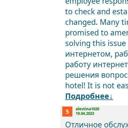
employee respons
to check and esta
changed. Many tim
promised to amen
solving this issu
интернетом, раб
работу интерне
решения вопроса!
hotel! It is not eas
Подробнее↓
alevtina1020
5
19.04.2023
Отличное обслуж