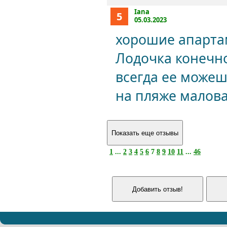
Iana
5
05.03.2023
хорошие апарта
Лодочка конечно
всегда ее можеш
на пляже малова
1
...
2
3
4
5
6
7
8
9
10
11
...
46