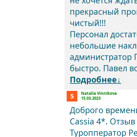
не хочется ждат
прекрасный пром
чистый!!!
Персонал доста
небольшие накл
администратор 
быстро. Павел в
Подробнее↓
Natalia Vinnikova
5
15.03.2023
Доброго времени
Cassia 4*. Отзыв 
Туропператор P