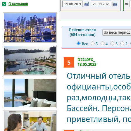
от
О компании
Рейтинг отеля
За весь период
(684 отзывов)
Все
5
4
3
2
D2240FX_
5
18.05.2023
Отличный отель
официанты,особе
раз,молодцы,так
Бассейн. Персон
приветливый, п