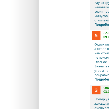
еду из кр
человеко
возит по 
минусов 
отличают
Подробн
GoP
5
09.
Отдыхали
а тот ли
нам отка
не пожал
Главное !
Вначале к
утром пой
понравило
Подробн
OnA
3
03.
Номер у 
же сдела
очень ост