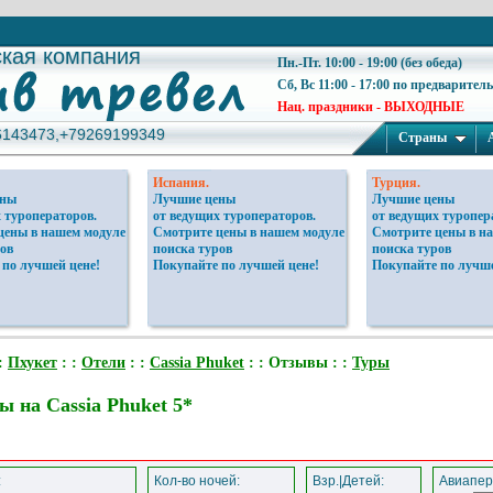
ская компания
ская компания
Пн.-Пт. 10:00 - 19:00 (без обеда)
Сб, Вс 11:00 - 17:00 по предварител
Нац. праздники - ВЫХОДНЫЕ
6143473,+79269199349
6143473,+79269199349
Страны
Испания.
Турция.
ены
Лучшие цены
Лучшие цены
 туроператоров.
от ведущих туроператоров.
от ведущих туропер
цены в нашем модуле
Смотрите цены в нашем модуле
Смотрите цены в н
ов
поиска туров
поиска туров
 по лучшей цене!
Покупайте по лучшей цене!
Покупайте по лучше
:
Пхукет
: :
Отели
: :
Cassia Phuket
: : Отзывы : :
Туры
 на Cassia Phuket 5*
:
Кол-во ночей:
Взр.|Детей:
Авиапер