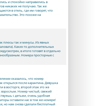
рились и спокойно направились в
тов никаких не получаю. Так же
ются в отель, где им говорят, что
азательство. Это похоже на
ак плюсы так и минусы. Из явных
маловата). Каких-то дополнительных
едусмотрен, в итоге готовят в отдельно
азнообразным. Номера просторные с
елении оказалось, что номер
как открылся после карантина. Девушка
 в восторге, второй этаж это же
к взрослым. Номер чистый, свежий
ествуешь с детьми, очень удобная
аторы оставили нас в том же номере!
и, но нам снова сделали бесплатный