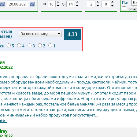
Пит.:
от
до
Только
 отеля
За весь период
4,33
зывов)
се
5
4
3
2
1
ия
02.2022
отель понравился, брали люкс с двумя спальнями, жили втроем: два в
омер оборудован всем необходимым - посуда, кастрюли, чайник, тост
нер+вентилятор в каждой комнате и в коридоре тоже. Отличное мес
стота и красота везде, до моря пешком минут 7, от отеля ходит паром
ы, макашницы с блинчиками и фрешами. Уборка в отеле регулярная раз 
а меняют каждый раз, постельное белье меняли 3-4 раза за месяц про
ов могу отметить только завтраки, как писали в предидущих отзывах, 
ое, минимальный набор продуктов присутствует,...
ее↓
drey
02.2022