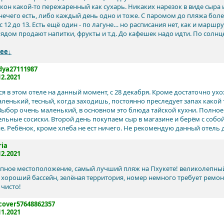
екон какой-то пережаренный как сухарь. Никаких нарезок в виде сыра 
нечего есть, либо каждый день одно и тоже. С паромом до пляжа более
с 12 до 13. Есть ещё один - по лагуне… но расписания нет, как и марш
ядом продают напитки, фрукты и т.д. До кафешек надо идти. По солнцеп
ее↓
ya27111987
12.2021
я в этом отеле на данный момент, с 28 декабря. Кроме достаточно ухо
ленький, тесный, когда заходишь, постоянно преследует запах какой 
 Выбор очень маленький, в основном это блюда тайской кухни. Полное 
ельные сосиски. Второй день покупаем сыр в магазине и берём с собой
не. Ребёнок, кроме хлеба не ест ничего. Не рекомендую данный отель 
ia
12.2021
пное местоположение, самый лучший пляж на Пхукете! великолепн
, хороший бассейн, зелёная территория, номер немного требует ремонт
 чисто!
cover57648862357
11.2021