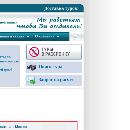
Доставка туров!
ьной записи
Акции и скидки
О компании
аторов.
ашем модуле
Поиск тура
й цене!
Запрос на расчет
елет из г.Москва