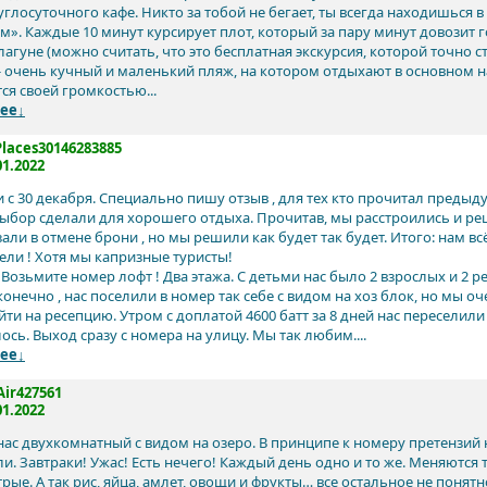
углосуточного кафе. Никто за тобой не бегает, ты всегда находишься 
м». Каждые 10 минут курсирует плот, который за пару минут довозит г
лагуне (можно считать, что это бесплатная экскурсия, которой точно 
- очень кучный и маленький пляж, на котором отдыхают в основном 
ся своей громкостью...
ее↓
laces30146283885
01.2022
 с 30 декабря. Специально пишу отзыв , для тех кто прочитал предыду
 выбор сделали для хорошего отдыха. Прочитав, мы расстроились и ре
зали в отмене брони , но мы решили как будет так будет. Итого: нам в
ели ! Хотя мы капризные туристы!
 Возьмите номер лофт ! Два этажа. С детьми нас было 2 взрослых и 2 ре
онечно , нас поселили в номер так себе с видом на хоз блок, но мы о
ти на ресепцию. Утром с доплатой 4600 батт за 8 дней нас переселили
сь. Выход сразу с номера на улицу. Мы так любим....
ее↓
ir427561
01.2022
нас двухкомнатный с видом на озеро. В принципе к номеру претензий н
ли. Завтраки! Ужас! Есть нечего! Каждый день одно и то же. Меняются 
рые. А так рис, яйца, амлет, овощи и фрукты… все остальное не понятн