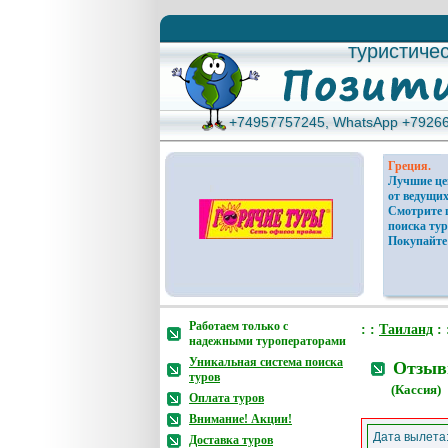
туристиче
туристиче
+74957757245, WhatsApp +7926
+74957757245, WhatsApp +7926
Греция.
Лучшие ц
от ведущих
Смотрите 
поиска тур
Покупайте
Работаем только с
: :
Таиланд
: 
надежными туроператорами
Уникальная система поиска
Отзывы
туров
(Кассия)
Оплата туров
Внимание! Акции!
Дата вылета
Доставка туров