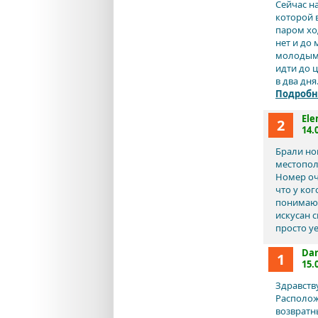
Сейчас н
которой 
паром ход
нет и до 
молодыми
идти до ц
в два дн
Подробн
Ele
2
14.
Брали но
местопол
Номер оч
что у ког
понимаю, 
искусан 
просто у
Dar
1
15.
Здравству
Располож
возвратны