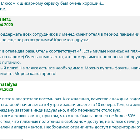
 Плюсом к шикарному сервису был очень хороший...
ее↓
tlN24
04.2020
поддержать всех сотрудников и менеджмент отеля в период пандемии:
ьно еще не раз встретимся! Крепитесь друзья!
 в отеле два раза. Отель соответствует 4*. Есть милые нюансы: на пл
 на пароме) Очень помогает то, что номера имеют полностью оборуд
о питанию.
ый пляж! На пляже есть все необходимое. Можно купить фрукты, напит
мость. Море...сказка просто!
natalyaa
04.2020
 в этом апартотеле восемь раз. К сожалению, качество с каждым годо
 столовой начинается в 4 утра и заканчивается в 10 вечера. Тем, кто ж
раздачу завтрака индивидуально, либо перенесите столовую.
тра все лежаки заняты, при том, что отель был заполнен не более 50%.
и с тем, что пляжные полотенца в свободном доступе, на пляже отеля, у
телей и апартаментов. Необходимо ограничить доступ к территории о