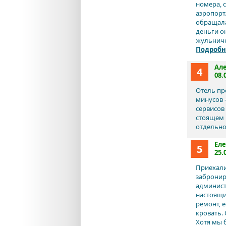
номера, 
аэропорт.
обращала
деньги о
жульниче
Подробн
Ал
4
08.
Отель пр
минусов 
сервисов
стоящем 
отдельно
Ел
5
25.
Приехали
забронир
админист
настоящи
ремонт, 
кровать.
Хотя мы 