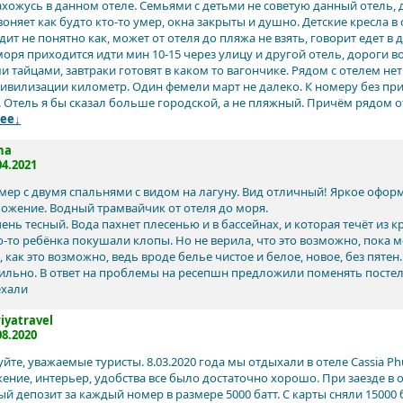
ахожусь в данном отеле. Семьями с детьми не советую данный отель, д
воняет как будто кто-то умер, окна закрыты и душно. Детские кресла 
ит не понятно как, может от отеля до пляжа не взять, говорит едет в 
моря приходится идти мин 10-15 через улицу и другой отель, дороги в
 тайцами, завтраки готовят в каком то вагончике. Рядом с отелем нет 
ивилизации километр. Один фемели март не далеко. К номеру без прите
я. Отель я бы сказал больше городской, а не пляжный. Причём рядом от
ее↓
na
04.2021
мер с двумя спальнями с видом на лагуну. Вид отличный! Яркое офо
ожение. Водный трамвайчик от отеля до моря.
ень тесный. Вода пахнет плесенью и в бассейнах, и которая течёт из к
о-то ребёнка покушали клопы. Но не верила, что это возможно, пока м
как это возможно, ведь вроде белье чистое и белое, новое, без пятен.
сильно. В ответ на проблемы на ресепшн предложили поменять постел
ехали
iyatravel
08.2020
йте, уважаемые туристы. 8.03.2020 года мы отдыхали в отеле Cassia Phu
ение, интерьер, удобства все было достаточно хорошо. При заезде в о
й депозит за каждый номер в размере 5000 батт. С карты сняли 15000 