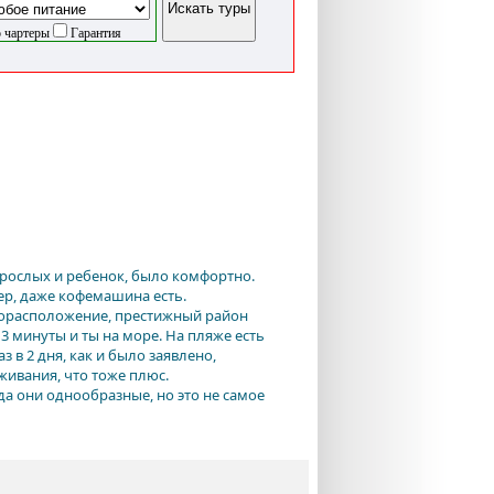
 чартеры
Гарантия
зрослых и ребенок, было комфортно.
ер, даже кофемашина есть.
торасположение, престижный район
 3 минуты и ты на море. На пляже есть
в 2 дня, как и было заявлено,
живания, что тоже плюс.
да они однообразные, но это не самое