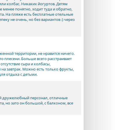
или колбас. Никаких йогуртов. Детям
 менее понятно, ходит туда и обратно,
рута. На пляже есть бесплатные отельные
еку не очень, но без вариантов :) через
женной территории, не нравится ничего.
то плесени. Больше всего расстраивает
отсутствие сыра и колбасы,
 на завтрак. Можно есть только фрукты,
для отдыха с детьми.
ый дружелюбный персонал, отличные
а, но зато он большой, с балконом, все