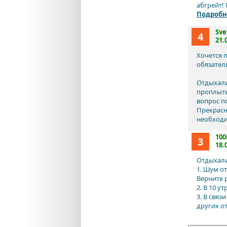
абгрейт!
Подробн
Sve
4
21.
Хочется 
обязател
Отдыхали
проплыть
вопрос п
Прекрасн
необходи
100
3
18.
Отдыхали
1. Шум от
Верните 
2. В 10 у
3. В связ
других о