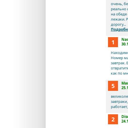
очень, б
реально 
на обеде 
лежаки. Р
дорогу...
Подробн
Nad
1
30.
Находимс
Номер ма
завтрак.
отвратит
как по м
Mar
5
25.
великоле
завтраки
работает,
Dis
2
24.