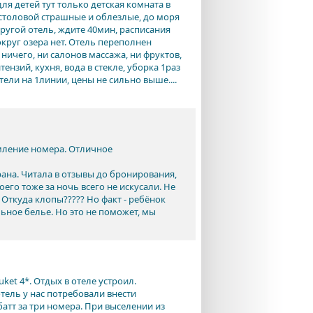
ля детей тут только детская комната в
в столовой страшные и облезлые, до моря
другой отель, ждите 40мин, расписания
округ озера нет. Отель переполнен
ничего, ни салонов массажа, ни фруктов,
нзий, кухня, вода в стекле, уборка 1раз
ели на 1линии, цены не сильно выше....
рмление номера. Отличное
рана. Читала в отзывы до бронирования,
оего тоже за ночь всего не искусали. Не
 Откуда клопы????? Но факт - ребёнок
ьное белье. Но это не поможет, мы
ket 4*. Отдых в отеле устроил.
тель у нас потребовали внести
батт за три номера. При выселении из