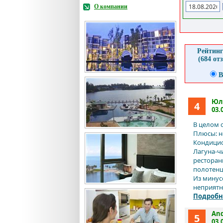
О компании
Рейтинг
(684 от
В
Юл
4
03.
В целом 
Плюсы: н
Кондицио
Лагуна-чи
ресторан
полотенц
Из минус
неприятн
Подробн
An
5
03.