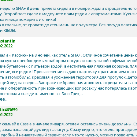
 неделю SHA+ В день прилёта сидели в номере, ждали отрицательного
у. Второй тест сдали в медпункте прям рядом с апартаментами. Кухня
ка и яйца пожарить и стейки!
о в спальне, от кровати до стен меньше полуметра. Вся посуда пласти
и RIEDEL
stantin
02.2022
али « Кассию» на 8 ночей, как отель SHA+. Отличное сочетание цена- 
я кухня с необходимым набором посуды и капсульной кофемашиной. 
ие бутылочек с питьевой водой, вместительная пляжная корзина, п
ение, все рядом! При заселении выдают карточку с расписанием шаттл
ть автомобиль), красивая и ухоженная территория для прогулок, дет
щий вид на озеро… Завтраки не брали, начитавшись отрицательных 
ие и оперативность при возникающих вопросах: у нас потерялась ка
оветовали съездить именно в « Блю Три»,...
ее↓
ir463659
01.2022
 семьей в Cassia в начале января, отелем остались очень довольны.
, захватывающий дух вид на лагуну. Сразу видно, что отель принадле
 Удобный ненавязчивый сервис: если что-то нужно, можно позвонить н