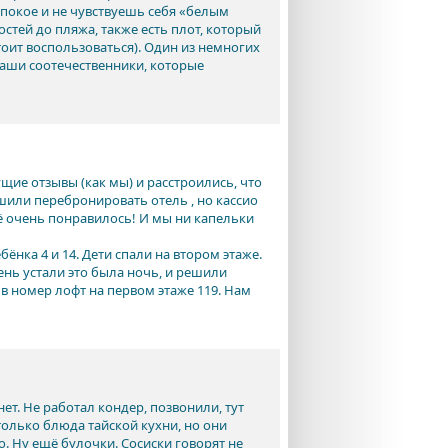
в покое и не чувствуешь себя «белым
остей до пляжа, также есть плот, который
стоит воспользоваться). Один из немногих
наши соотечественники, которые
щие отзывы (как мы) и расстроились, что
шили перебронировать отель , но кассио
сё очень понравилось! И мы ни капельки
бёнка 4 и 14. Дети спали на втором этаже.
чень устали это была ночь, и решили
 в номер лофт на первом этаже 119. Нам
ет. Не работал кондер, позвонили, тут
только блюда тайской кухни, но они
о. Ну ещё булочки. Сосиски говорят не