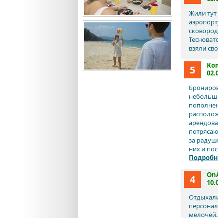
Жили тут
аэропорт
сковород
Тесноват
взяли сво
Kon
5
02.
Брониров
небольша
пополнен
располож
арендова
потрясаю
за радуш
них и пос
Подробн
OnA
4
10.
Отдыхали
персонал
мелочей.