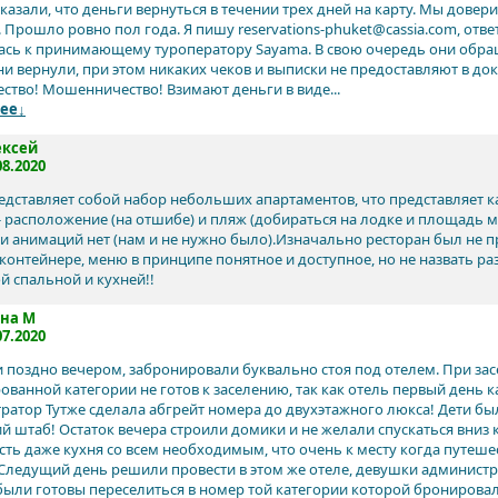
сказали, что деньги вернуться в течении трех дней на карту. Мы дове
 Прошло ровно пол года. Я пишу reservations-phuket@cassia.com, отве
сь к принимающему туроператору Sayama. В свою очередь они обраща
ни вернули, при этом никаких чеков и выписки не предоставляют в док
ство! Мошенничество! Взимают деньги в виде...
ее↓
ексей
08.2020
едставляет собой набор небольших апартаментов, что представляет к
- расположение (на отшибе) и пляж (добираться на лодке и площадь 
 и анимаций нет (нам и не нужно было).Изначально ресторан был не пр
контейнере, меню в принципе понятное и доступное, но не назвать р
й спальной и кухней!!
ена М
07.2020
 поздно вечером, забронировали буквально стоя под отелем. При зас
ованной категории не готов к заселению, так как отель первый день 
ратор Тутже сделала абгрейт номера до двухэтажного люкса! Дети были
й штаб! Остаток вечера строили домики и не желали спускаться вниз 
есть даже кухня со всем необходимым, что очень к месту когда путеш
 Следущий день решили провести в этом же отеле, девушки администр
были готовы переселиться в номер той категории которой бронировал