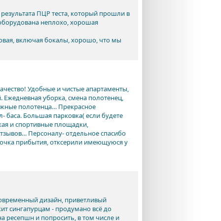
 результата ПЦР теста, который прошли в
 оборудована неплохо, хорошая
ковая, включая бокалы, хорошо, что мы
качество! Удобные и чистые апартаменты,
Ежедневная уборка, смена полотенец,
ляжные полотенца… Прекрасное
- баса. Большая парковка( если будете
ская и спортивные площадки,
отзывов… Персоналу- отдельное спасибо
рточка прибытия, отксерили имеющуюся у
 Современный дизайн, приветливый
жит сингапурцам - продумано всё до
а ресепшн и попросить, в том числе и