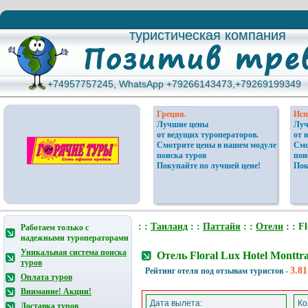
туристическая компания
туристическая компания
+74957757245, WhatsApp +79266143473,+79269199349
+74957757245, WhatsApp +79266143473,+79269199349
Греция.
Исп
Лучшие цены
Луч
от ведущих туроператоров.
от 
Смотрите цены в нашем модуле
Смо
поиска туров
пои
Покупайте по лучшей цене!
Пок
: :
Таиланд
: :
Паттайя
: :
Отели
: : F
Работаем только с
надежными туроператорами
Уникальная система поиска
Отель Floral Lux Hotel Montt
туров
3.81
Рейтинг отеля под отзывам туристов -
Оплата туров
Внимание! Акции!
Дата вылета:
Ко
Доставка туров