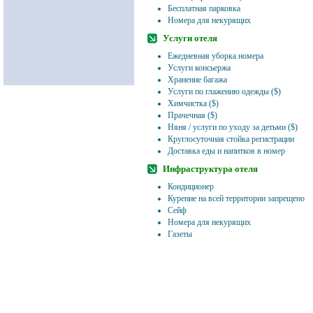
Бесплатная парковка
Номера для некурящих
Услуги отеля
Ежедневная уборка номера
Услуги консьержа
Хранение багажа
Услуги по глажению одежды ($)
Химчистка ($)
Прачечная ($)
Няня / услуги по уходу за детьми ($)
Круглосуточная стойка регистрации
Доставка еды и напитков в номер
Инфраструктура отеля
Кондиционер
Курение на всей территории запрещено
Сейф
Номера для некурящих
Газеты