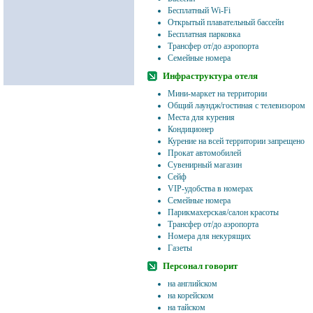
Бесплатный Wi-Fi
Открытый плавательный бассейн
Бесплатная парковка
Трансфер от/до аэропорта
Семейные номера
Инфраструктура отеля
Мини-маркет на территории
Общий лаундж/гостиная с телевизором
Места для курения
Кондиционер
Курение на всей территории запрещено
Прокат автомобилей
Сувенирный магазин
Сейф
VIP-удобства в номерах
Семейные номера
Парикмахерская/салон красоты
Трансфер от/до аэропорта
Номера для некурящих
Газеты
Персонал говорит
на английском
на корейском
на тайском