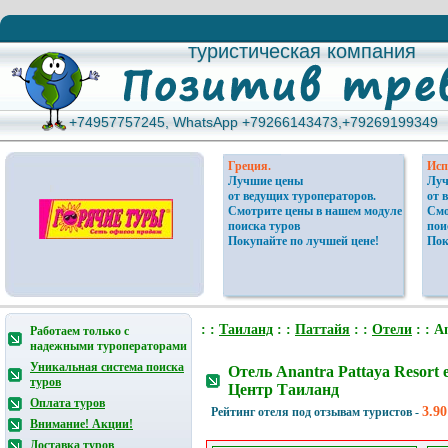
туристическая компания
туристическая компания
+74957757245, WhatsApp +79266143473,+79269199349
+74957757245, WhatsApp +79266143473,+79269199349
Греция.
Исп
Лучшие цены
Луч
от ведущих туроператоров.
от 
Смотрите цены в нашем модуле
Смо
поиска туров
пои
Покупайте по лучшей цене!
Пок
: :
Таиланд
: :
Паттайя
: :
Отели
: : A
Работаем только с
надежными туроператорами
Уникальная система поиска
Отель Anantra Pattaya Resort 
туров
Центр Таиланд
Оплата туров
3.90
Рейтинг отеля под отзывам туристов -
Внимание! Акции!
Доставка туров