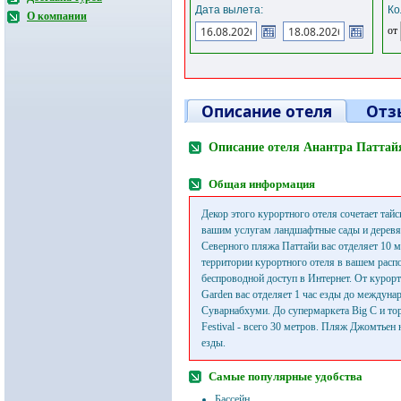
Дата вылета:
Ко
О компании
от
Описание отеля
Отз
Описание отеля Анантра Паттайя
Общая информация
Декор этого курортного отеля сочетает тайс
вашим услугам ландшафтные сады и деревя
Северного пляжа Паттайи вас отделяет 10 м
территории курортного отеля в вашем рас
беспроводной доступ в Интернет. От курортн
Garden вас отделяет 1 час езды до междуна
Суварнабхуми. До супермаркета Big C и тор
Festival - всего 30 метров. Пляж Джомтьен
езды.
Самые популярные удобства
Бассейн