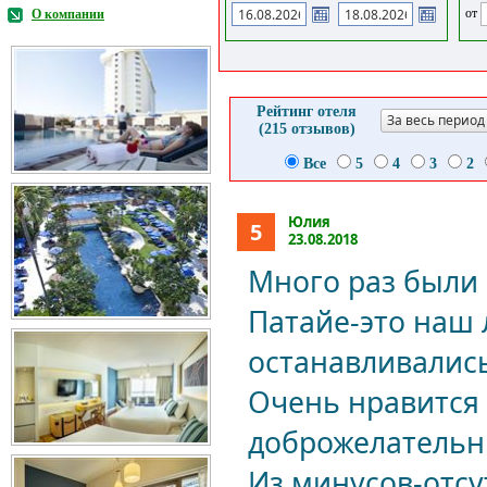
от
О компании
Рейтинг отеля
За весь период
(215 отзывов)
Все
5
4
3
2
Юлия
5
23.08.2018
Много раз были 
Патайе-это наш 
останавливались
Очень нравится
доброжелательн
Из минусов-отсу