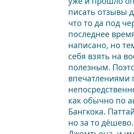
уже и прошло о
писать отзывы д
что то да под ч
последнее время
написано, но те
себя взять на в
полезным. Поэто
впечатлениями 
непосредственно
как обычно по 
Бангкока. Патта
но за то дёшево
Джомтьена, и им