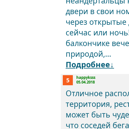
неандертальцы к
двери в свои н
через открытые 
сейчас или ночь!
балкончике веч
природой,...
Подробнее↓
happyksss
5
05.04.2018
Отличное распо
территория, рес
может быть чуд
что соседей бег