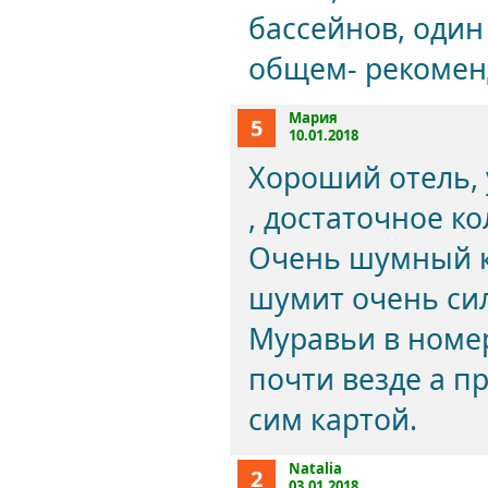
бассейнов, один
общем- рекомен
Мария
5
10.01.2018
Хороший отель,
, достаточное к
Очень шумный ко
шумит очень си
Муравьи в номер
почти везде а п
сим картой.
Natalia
2
03.01.2018