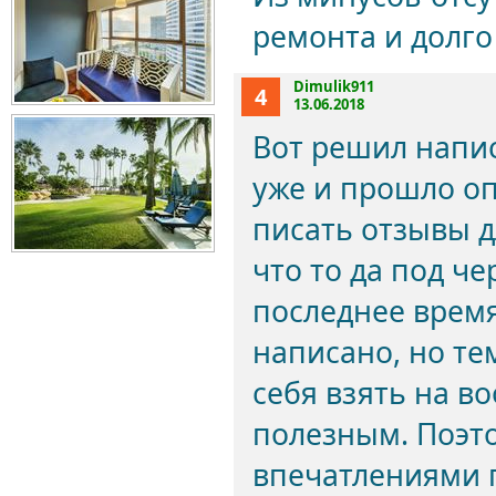
ремонта и долго 
Dimulik911
4
13.06.2018
Вот решил напис
уже и прошло о
писать отзывы д
что то да под ч
последнее время
написано, но те
себя взять на в
полезным. Поэто
впечатлениями 