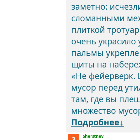
заметно: исчезл
сломанными ме
плиткой тротуар
очень украсило у
пальмы укрепле
щиты на набереж
«Не фейерверк. 
мусор перед ути
там, где вы плещ
множество мусор
Подробнее↓
Sherstnev
3