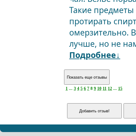
Такие предметы 
протирать спирт
омерзительно. В
лучше, но не нам
Подробнее↓
1
...
3
4
5
6
7
8
9
10
11
12
...
15