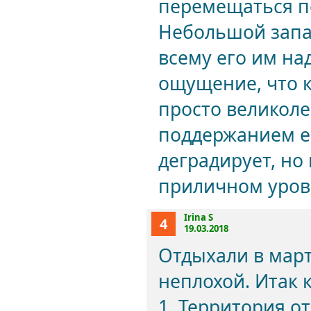
перемещаться по
Небольшой запах
всему его им на
ощущение, что к
просто великоле
поддержанием ег
деградирует, но
приличном уров
Irina S
4
19.03.2018
Отдыхали в март
неплохой. Итак 
1. Территория о