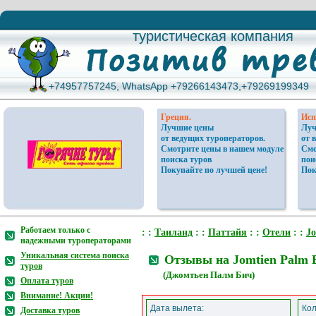
туристическая компания
туристическая компания
+74957757245, WhatsApp +79266143473,+79269199349
+74957757245, WhatsApp +79266143473,+79269199349
Греция.
Исп
Лучшие цены
Луч
от ведущих туроператоров.
от 
Смотрите цены в нашем модуле
Смо
поиска туров
пои
Покупайте по лучшей цене!
Пок
Работаем только с
: :
Таиланд
: :
Паттайя
: :
Отели
: :
Jo
надежными туроператорами
Уникальная система поиска
Отзывы на Jomtien Palm 
туров
(Джомтьен Палм Бич)
Оплата туров
Внимание! Акции!
Дата вылета:
Кол
Доставка туров