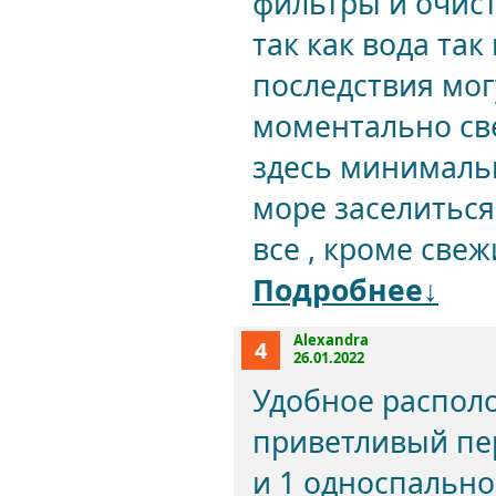
фильтры и очист
так как вода та
последствия мог
моментально све
здесь минималь
море заселиться
все , кроме свеж
Подробнее↓
Alexandra
4
26.01.2022
Удобное располо
приветливый пе
и 1 односпально