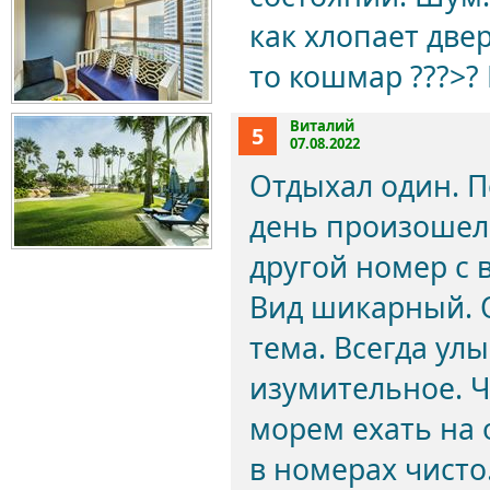
как хлопает двер
то кошмар ???>?
Виталий
5
07.08.2022
Отдыхал один. П
день произошел 
другой номер с 
Вид шикарный. 
тема. Всегда ул
изумительное. Ч
морем ехать на 
в номерах чисто