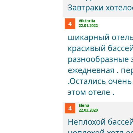
Завтраки хотело
Viktoriia
4
22.01.2022
шикарный отель 
красивый бассей
разнообразные з
ежедневная . п
.Остались очен
этом отеле .
Elena
4
22.03.2020
Неплохой бассе
неплохой,хотя е