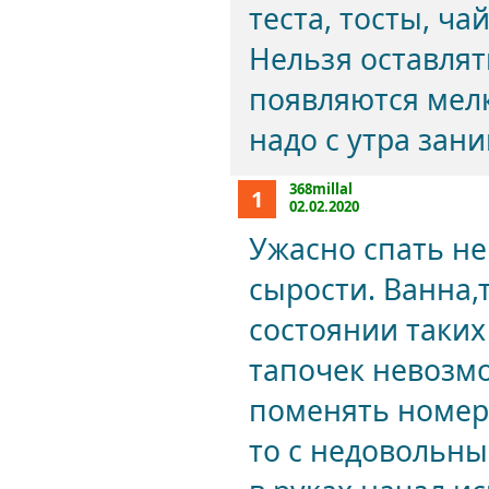
теста, тосты, ча
Нельзя оставлят
появляются мелк
надо с утра зан
368millal
1
02.02.2020
Ужасно спать не
сырости. Ванна,
состоянии таких
тапочек невозм
поменять номер
то с недовольны