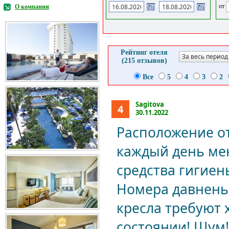
от
О компании
Рейтинг отеля
За весь период
(215 отзывов)
Все
5
4
3
2
Sagitova
4
30.11.2022
Расположение от
каждый день мен
средства гигиен
Номера давненьк
кресла требуют 
состоянии! Шум!