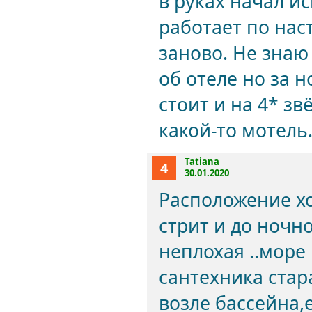
в руках начал и
работает по на
заново. Не знаю
об отеле но за н
стоит и на 4* зв
какой-то мотель
Tatiana
4
30.01.2020
Расположение хо
стрит и до ночн
неплохая ..море 
сантехника стар
возле бассейна,