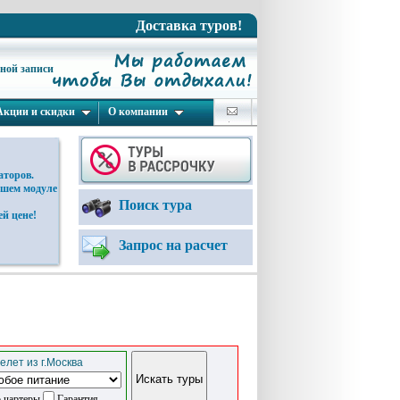
Доставка туров!
ьной записи
Акции и скидки
О компании
аторов.
ашем модуле
Поиск тура
й цене!
Запрос на расчет
елет из г.Москва
 чартеры
Гарантия