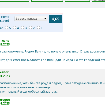
 отеля
За весь период
4,65
зывов)
се
5
4
3
2
1
етлана
02.2023
 расположение. Рядом Бангла, но ночью очень тихо. Отель достато
нет, единственное маловаты по площади номера, но это городской о
xandr
01.2023
расположение, хоть бангла роуд и рядом, шума оттуда не слышно. В н
вые тапочки, пляжные полотенца.
скучноватый и однообразный завтрак.
orogue
01.2023