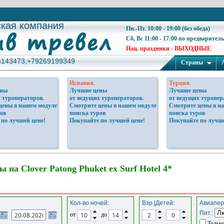
ская компания
ская компания
Пн.-Пт. 10:00 - 19:00 (без обеда)
Сб, Вс 11:00 - 17:00 по предварител
Нац. праздники - ВЫХОДНЫЕ
6143473,+79269199349
6143473,+79269199349
Страны
Испания.
Турция.
ены
Лучшие цены
Лучшие цены
 туроператоров.
от ведущих туроператоров.
от ведущих туропер
цены в нашем модуле
Смотрите цены в нашем модуле
Смотрите цены в н
ов
поиска туров
поиска туров
 по лучшей цене!
Покупайте по лучшей цене!
Покупайте по лучше
 на Clover Patong Phuket ex Surf Hotel 4*
:
Кол-во ночей:
Взр.|Детей:
Авиапер
Пит.:
от
до
Только