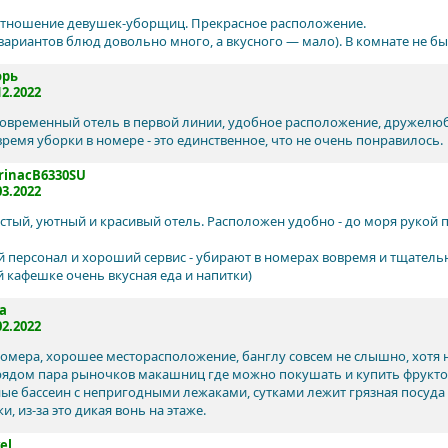
отношение девушек-уборщиц. Прекрасное расположение.
(вариантов блюд довольно много, а вкусного — мало). В комнате не бы
орь
12.2022
современный отель в первой линии, удобное расположение, дружелюб
время уборки в номере - это единственное, что не очень понравилось.
rinacB6330SU
03.2022
стый, уютный и красивый отель. Расположен удобно - до моря рукой 
 персонал и хороший сервис - убирают в номерах вовремя и тщатель
й кафешке очень вкусная еда и напитки)
a
02.2022
омера, хорошее месторасположение, банглу совсем не слышно, хотя н
рядом пара рыночков макашниц где можно покушать и купить фруктов
ые бассеин с непригодными лежаками, сутками лежит грязная посуда н
и, из-за это дикая вонь на этаже.
el