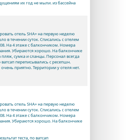
ощущениям их год не мыли. из бассейна
ировать отель SHA+ на первую неделю
о в течении суток. Списались с отелем
08. На 4 этаже с балкончиком. Номера
ывания. Убираются хорошо. На балкончике
пляж, сумка и сланцы. Персонал всегда
о ватсап переписывались с ресепшн.
очень приятно. Территории у отеля нет.
ировать отель SHA+ на первую неделю
о в течении суток. Списались с отелем
08. На 4 этаже с балкончиком. Номера
ывания. Убираются хорошо. На балкончике
зультат теста, по ватсап