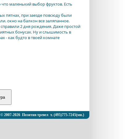
 что маленький выбор фруктов. Есть
ных пятнах, при заезде повсюду были
ли. окно на балкон все заляпанное.
, справили 2 дня рождения. Даже простой
иятных бонусах. Ну и слышимость в
х - как будто в твоей комнате
© 2007-2026 Позитив тревел т. (495)775-7245(мн.)