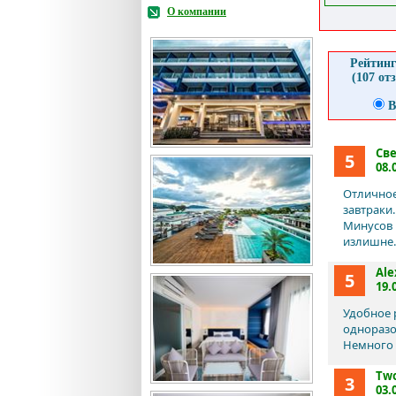
О компании
Рейтинг
(107 от
В
Св
5
08.
Отличное
завтраки.
Минусов 
излишне.
Ale
5
19.
Удобное 
одноразо
Немного 
Tw
3
03.