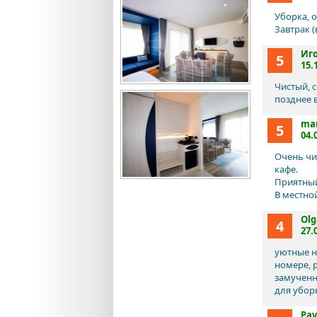
Уборка, 
Завтрак 
Иг
5
15.
Чистый, 
позднее 
ma
5
04.
Очень чи
кафе.
Приятный
В местно
Olg
4
27.
уютные н
номере, 
замученн
для уборк
Pav