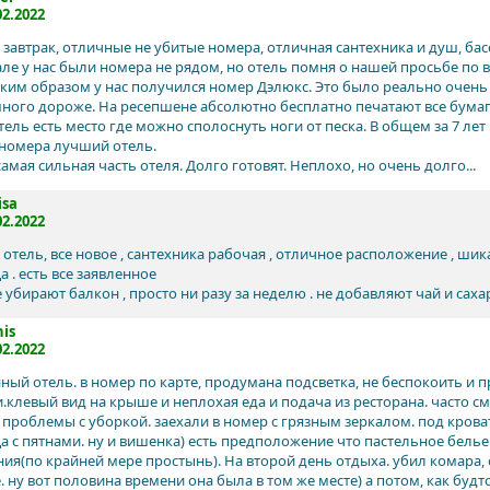
02.2022
завтрак, отличные не убитые номера, отличная сантехника и душ, бас
але у нас были номера не рядом, но отель помня о нашей просьбе п
аким образом у нас получился номер Дэлюкс. Это было реально очень п
много дороже. На ресепшене абсолютно бесплатно печатают все бумаг
тель есть место где можно сполоснуть ноги от песка. В общем за 7 лет
 номера лучший отель.
амая сильная часть отеля. Долго готовят. Неплохо, но очень долго...
isa
02.2022
отель, все новое , сантехника рабочая , отличное расположение , шик
 . есть все заявленное
 убирают балкон , просто ни разу за неделю . не добавляют чай и саха
is
02.2022
ный отель. в номер по карте, продумана подсветка, не беспокоить и 
клевый вид на крыше и неплохая еда и подача из ресторана. часто смо
проблемы с уборкой. заехали в номер с грязным зеркалом. под крова
а с пятнами. ну и вишенка) есть предположение что пастельное белье
ия(по крайней мере простынь). На второй день отдыха. убил комара, 
. ну вот половина времени она была в том же месте) а потом, как буд