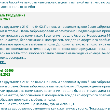
огах)в бассейне панорамные стекла с видом. там такой налёт, что по 
 можно только в небо)
ель Габдуллина
02.2022
 с друзьями с 21.01 по 04.02. По новым правилам нужно было заброн
ия в стране. Отель забронировали через букинг. Подтверждение пришл
или прислать за нами такси. Заселение прошло быстро. Номер дали 14
Белье чистое, белоснежное. В номере есть все для комфортного преб
забывают протирать мебель и полы. Дополнительно есть полотенца на 
тся, отношение как к желанному гостю. Пока ждали результат теста, п
али на все быстро. Любое желание решают не выходя из номера. Было 
овка, ресторан,...
ее↓
el_G2406
02.2022
 с друзьями с 21.01 по 04.02. По новым правилам нужно было заброн
ия в стране. Отель забронировали через букинг. Подтверждение пришл
или прислать за нами такси. Заселение прошло быстро. Номер дали 14
Белье чистое, белоснежное. В номере есть все для комфортного преб
забывают протирать мебель и полы.
ельно есть полотенца на пляж, сумка и сланцы.
 всегда здоровается, отношение как к желанному гостю. Пока ждали ре