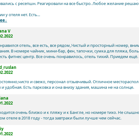
вались с ресепшн. Реагировали на все быстро. Любое желание решаю
и у отеля нет. Есть...
ее↓
ana V
02.2022
нравился отель, все есть, все рядом,.Чистый и просторный номер, вн
ания. В номере чайник, мини-бар, фен, тапочки, сумка для пляжа, бо
есть фитнес центр. Все очень понравилось, отель тихий. Приедем ещё.
d_ruslan
02.2022
остоянно,чисто и свежо, персонал отзывчивый. Отличное местораспо
и удобная. Есть парковка и она внизу здания, машина не на солнце.
iana
01.2022
одится очень близко и к пляжу и к Бангле, но номере тихо. Не слышно
ом отеле в 2018 году - тогда завтраки были лучше чем сейчас.
iy
01.2022