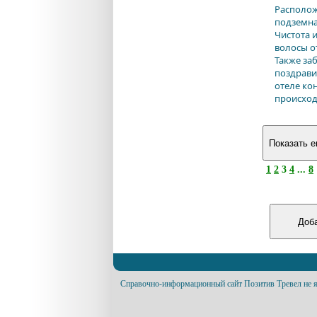
Располож
подземна
Чистота 
волосы о
Также за
поздрави
отеле ко
происход
1
2
3
4
...
8
Справочно-информационный сайт Позитив Тревел не я