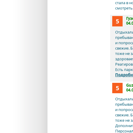
стала в н
смотреть
Гуз
5
04.
Отдыхали
пребыван
и попрос
свежие. 
тоже не 
здоровае
Реагиров
Есть парк
Подробн
Guz
5
04.
Отдыхали
пребыван
и попрос
свежие. 
тоже не 
Дополнит
Персонал