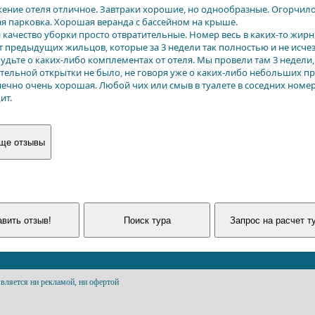
ение отеля отличное. Завтраки хорошие, но однообразные. Огорчило
я парковка. Хорошая веранда с бассейном на крыше.
и качество уборки просто отвратительные. Номер весь в каких-то жир
т предыдущих жильцов, которые за 3 недели так полностью и не исчез
будьте о каких-либо комплементах от отеля. Мы провели там 3 недели
тельной открытки не было, не говоря уже о каких-либо небольших пр
нечно очень хорошая. Любой чих или смыв в туалете в соседних номера
ит.
вляется ни рекламой, ни офертой