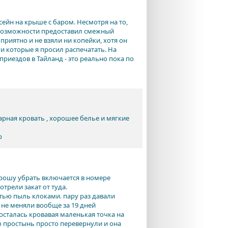
сейн на крыше с баром. Несмотря на то,
о возможности предоставил смежный
риятно и не взяли ни копейки, хотя он
и которые я просил распечатать. На
 приездов в Тайланд - это реально пока по
арная кровать , хорошее белье и мягкие
р
прошу убрать включается в номере
трели закат от туда.
тью пыль клоками. пару раз давали
 не меняли вообще за 19 дней
осталась кровавая маленькая точка на
то простынь просто перевернули и она