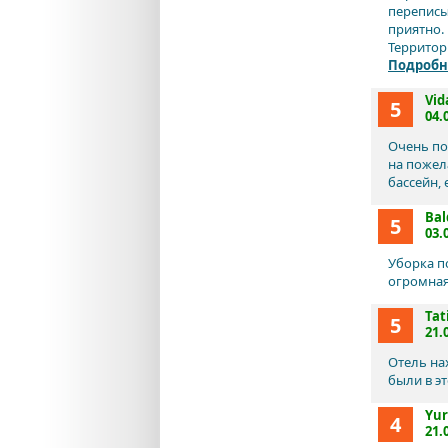
переписы
приятно.
Территори
Подробн
Vid
5
04.
Очень по
на пожел
бассейн, 
Bal
5
03.
Уборка п
огромная 
Tat
5
21.
Отель нах
были в эт
Yur
4
21.