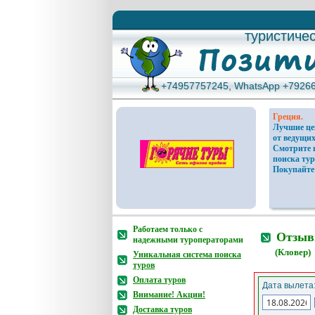
туристиче
туристиче
+74957757245, WhatsApp +7926
+74957757245, WhatsApp +7926
Греция.
Лучшие ц
от ведущих
Смотрите 
поиска тур
Покупайте
Работаем только с
Отзывы
надежными туроператорами
(Кловер)
Уникальная система поиска
туров
Оплата туров
Дата вылета
Внимание! Акции!
Доставка туров