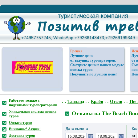
туристическая компания
туристическая компания
+74957757245, WhatsApp +79266143473,+79269199349
+74957757245, WhatsApp +79266143473,+79269199349
Греция.
Исп
Лучшие цены
Луч
от ведущих туроператоров.
от 
Смотрите цены в нашем модуле
Смо
поиска туров
пои
Покупайте по лучшей цене!
Пок
Работаем только с
: :
Таиланд
: :
Краби
: :
Отели
: :
The 
надежными туроператорами
Уникальная система поиска
Отзывы на The Beach Bout
туров
Оплата туров
Дата вылета:
Кол
Внимание! Акции!
Доставка туров
от