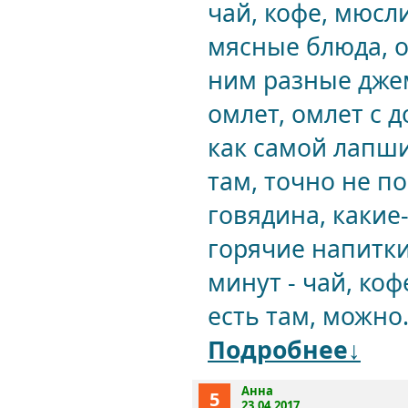
чай, кофе, мюсл
мясные блюда, о
ним разные дже
омлет, омлет с 
как самой лапши
там, точно не по
говядина, какие
горячие напитк
минут - чай, коф
есть там, можно.
Подробнее↓
Анна
5
23.04.2017