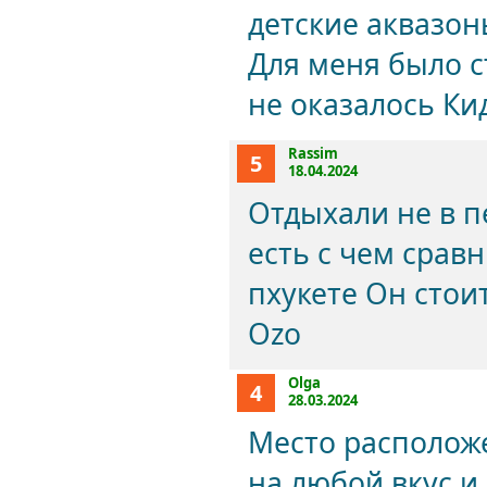
детские аквазон
Для меня было с
не оказалось Кид
Rassim
5
18.04.2024
Отдыхали не в п
есть с чем срав
пхукете Он стоит
Ozo
Olga
4
28.03.2024
Место располож
на любой вкус 