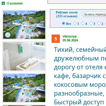
О компании
Рейтинг отеля
За весь период
(333 отзывов)
Все
5
4
3
2
Viktoriya
5
05.06.2024
Тихий, семейны
дружелюбным пе
дорогу от отеля
кафе, базарчик 
кокосовым моро
разнообразные, 
Быстрый доступ