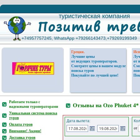
туристическая компания
туристическая компания
+74957757245, WhatsApp +79266143473,+79269199349
+74957757245, WhatsApp +79266143473,+79269199349
Греция.
Исп
Лучшие цены
Луч
от ведущих туроператоров.
от 
Смотрите цены в нашем модуле
Смо
поиска туров
пои
Покупайте по лучшей цене!
Пок
Работаем только с
Отзывы на Ozo Phuket 4*
надежными туроператорами
Уникальная система поиска
туров
Дата вылета:
Кол
Оплата туров
от
Внимание! Акции!
Доставка туров