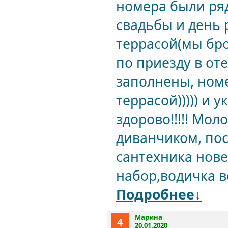
номера были ря
свадьбы и день 
террасой(мы бро
по приезду в от
заполнены, номе
террасой))))) и
здорово!!!!! Мол
диванчиком, пос
сантехника нове
набор,водичка вс
Подробнее↓
Марина
4
20.01.2020