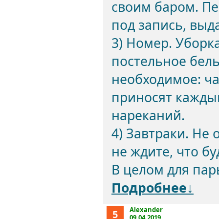
своим баром. Пе
под запись, выд
3) Номер. Уборк
постельное бель
необходимое: ча
приносят каждый
нареканий.
4) Завтраки. Не
не ждите, что б
В целом для пар
Подробнее↓
Alexander
5
09.04.2019