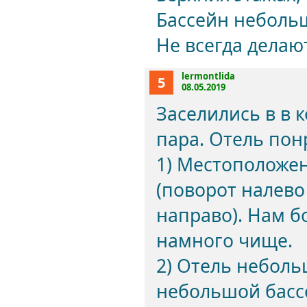
Бассейн небольш
Не всегда дела
lermontlida
5
08.05.2019
Заселились в в 
пара. Отель пон
1) Местоположен
(поворот налево 
направо). Нам б
намного чище.
2) Отель неболь
небольшой бассе