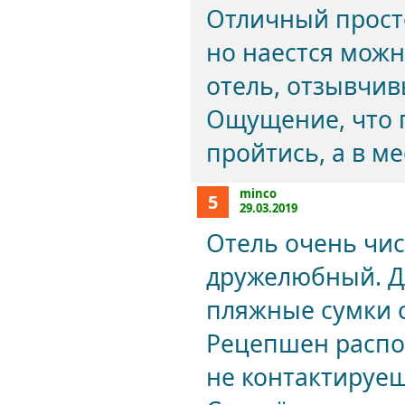
Отличный прост
но наестся можн
отель, отзывчи
Ощущение, что 
пройтись, а в м
minco
5
29.03.2019
Отель очень чи
дружелюбный. Дл
пляжные сумки с
Рецепшен распол
не контактируеш