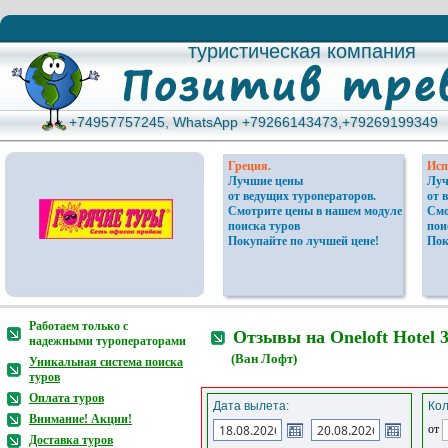
туристическая компания
туристическая компания
+74957757245, WhatsApp +79266143473,+79269199349
+74957757245, WhatsApp +79266143473,+79269199349
Греция.
Исп
Лучшие цены
Луч
от ведущих туроператоров.
от 
Смотрите цены в нашем модуле
Смо
поиска туров
пои
Покупайте по лучшей цене!
Пок
Работаем только с
Отзывы на Oneloft Hotel 
надежными туроператорами
(Ван Лофт)
Уникальная система поиска
туров
Оплата туров
Дата вылета:
Кол
Внимание! Акции!
от
Доставка туров