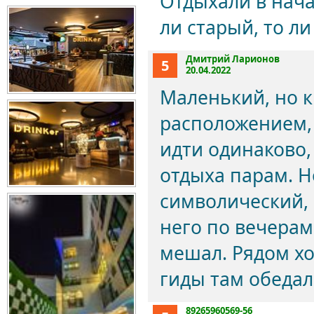
Отдыхали в нача
ли старый, то л
Дмитрий Ларионов
5
20.04.2022
Маленький, но к
расположением, 
идти одинаково,
отдыха парам. Н
символический, 
него по вечерам
мешал. Рядом хо
гиды там обедал
89265960569-56