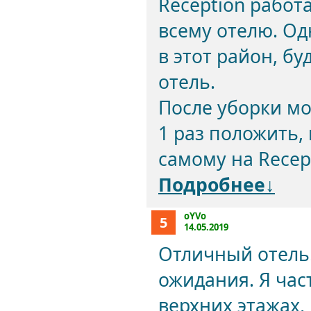
Reception работ
всему отелю. О
в этот район, б
отель.
После уборки мо
1 раз положить,
самому на Recept
Подробнее↓
oYVo
5
14.05.2019
Отличный отель
ожидания. Я ча
верхних этажах,