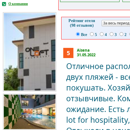
О компании
Рейтинг отеля
За весь период
(98 отзывов)
Все
5
4
3
2
Aisena
5
31.05.2022
Отличное распо
двух пляжей - в
покушать. Хозяй
отзывчивые. Ко
ожидание. Есть 
lot for hospitalit