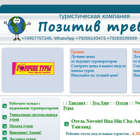
туристическая компания
туристическая компания
+74957757245, WhatsApp +79266143473,+79269199349
+74957757245, WhatsApp +79266143473,+79269199349
Греция.
Исп
Лучшие цены
Луч
от ведущих туроператоров.
от 
Смотрите цены в нашем модуле
Смо
поиска туров
пои
Покупайте по лучшей цене!
Пок
: :
Таиланд
: :
Хуа Хин
: :
Отели
: : N
Работаем только с
Туры
надежными туроператорами
Уникальная система поиска
туров
Отель Novotel Hua Hin Cha-Am
Оплата туров
Таиланд
Внимание! Акции!
4.24
Рейтинг отеля под отзывам туристов -
Доставка туров