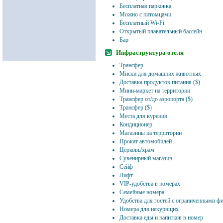
Бесплатная парковка
Можно с питомцами
Бесплатный Wi-Fi
Открытый плавательный бассейн
Бар
Инфраструктура отеля
Трансфер
Миски для домашних животных
Доставка продуктов питания ($)
Мини-маркет на территории
Трансфер от/до аэропорта ($)
Трансфер ($)
Места для курения
Кондиционер
Магазины на территории
Прокат автомобилей
Церковь/храм
Сувенирный магазин
Сейф
Лифт
VIP-удобства в номерах
Семейные номера
Удобства для гостей с ограниченными 
Номера для некурящих
Доставка еды и напитков в номер