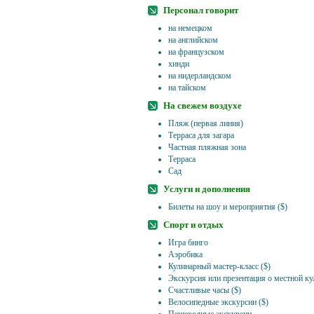
Персонал говорит
на немецком
на английском
на французском
хинди
на нидерландском
на тайском
На свежем воздухе
Пляж (первая линия)
Терраса для загара
Частная пляжная зона
Терраса
Сад
Услуги и дополнения
Билеты на шоу и мероприятия ($)
Спорт и отдых
Игра бинго
Аэробика
Кулинарный мастер-класс ($)
Экскурсия или презентация о местной ку
Счастливые часы ($)
Велосипедные экскурсии ($)