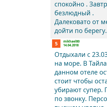
спокойно . Завт
безлюдный .
Далековато от м
дойти по берегу.
mikhael80
5
14.04.2018
Отдыхали с 23.0
на море. В Тайл
данном отеле ос
стоит чтобы оста
убирают супер.
по звонку. Перс