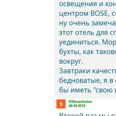
освещения и ко
центром BOSE, 
ну очень замеча
этот отель для 
уединиться. Мор
бухты, как тако
вокруг.
Завтраки качест
бедноватые, я в
бы иметь "свою 
978anastasiaz
5
26.04.2018
Второй раз мы п