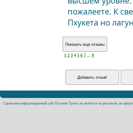
высшем уровне.
пожалеете. К св
Пхукета но лагу
1
2
3
4
5
6
7
...
9
Справочно-информационный сайт Позитив Тревел не является ни рекламой, ни оферт