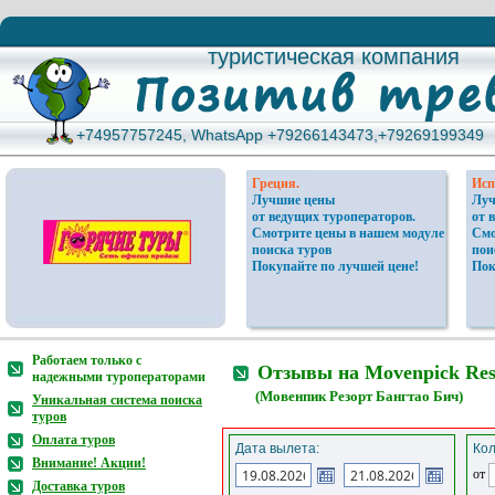
туристическая компания
туристическая компания
+74957757245, WhatsApp +79266143473,+79269199349
+74957757245, WhatsApp +79266143473,+79269199349
Греция.
Исп
Лучшие цены
Луч
от ведущих туроператоров.
от 
Смотрите цены в нашем модуле
Смо
поиска туров
пои
Покупайте по лучшей цене!
Пок
Работаем только с
Отзывы на Movenpick Reso
надежными туроператорами
(Мовенпик Резорт Бангтао Бич)
Уникальная система поиска
туров
Оплата туров
Дата вылета:
Кол
Внимание! Акции!
от
Доставка туров