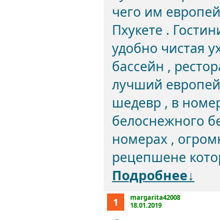
чего им европе
Пхукете . Гостин
удобно чистая у
бассейн , ресто
лучший европей
шедевр , в номе
белоснежного бе
номерах , огром
рецепшене котор
Подробнее↓
margarita42008
1
18.01.2019