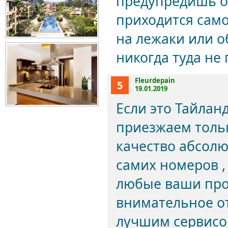
предупредишь о
приходится само
на лежаки или о
никогда туда не
Fleurdepain
5
19.01.2019
Если это Тайланд
приезжаем толь
качество абсолют
самих номеров ,
любые ваши проб
внимательное от
лучшим сервисом 