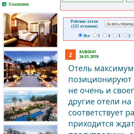
О компании
Рейтинг отеля
За весь период
(125 отзывов)
Все
5
4
3
2
KUBIK41
2
24.01.2019
Отель максимум т
позиционируют с
не очень и свое
другие отели на
соответствует р
приходится ждат