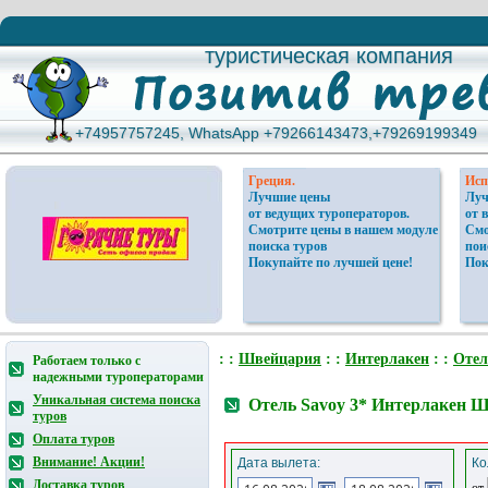
туристическая компания
туристическая компания
+74957757245, WhatsApp +79266143473,+79269199349
+74957757245, WhatsApp +79266143473,+79269199349
Греция.
Исп
Лучшие цены
Луч
от ведущих туроператоров.
от 
Смотрите цены в нашем модуле
Смо
поиска туров
пои
Покупайте по лучшей цене!
Пок
: :
Швейцария
: :
Интерлакен
: :
Отел
Работаем только с
надежными туроператорами
Уникальная система поиска
Отель Savoy 3* Интерлакен 
туров
Оплата туров
Внимание! Акции!
Дата вылета:
Ко
Доставка туров
от