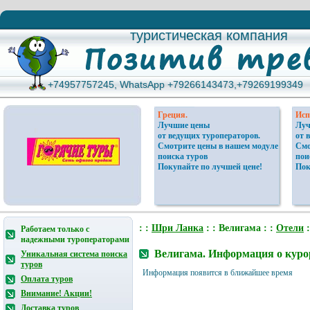
туристическая компания
туристическая компания
+74957757245, WhatsApp +79266143473,+79269199349
+74957757245, WhatsApp +79266143473,+79269199349
Греция.
Исп
Лучшие цены
Луч
от ведущих туроператоров.
от 
Смотрите цены в нашем модуле
Смо
поиска туров
пои
Покупайте по лучшей цене!
Пок
: :
Шри Ланка
: : Велигама : :
Отели
:
Работаем только с
надежными туроператорами
Велигама. Информация о куро
Уникальная система поиска
туров
Информация появится в ближайшее время
Оплата туров
Внимание! Акции!
Доставка туров