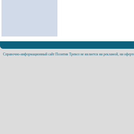
Справочно-информационный сайт Позитив Тревел не является ни рекламой, ни оферт