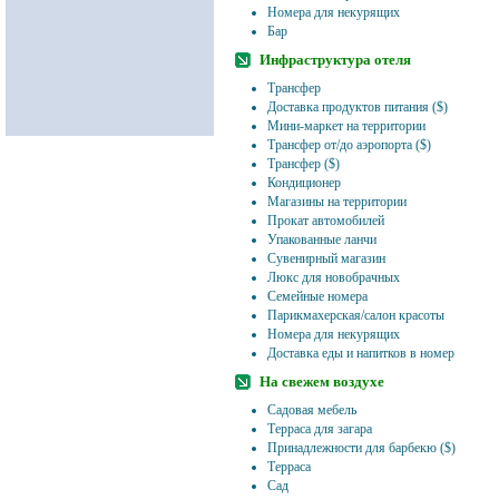
Номера для некурящих
Бар
Инфраструктура отеля
Трансфер
Доставка продуктов питания ($)
Мини-маркет на территории
Трансфер от/до аэропорта ($)
Трансфер ($)
Кондиционер
Магазины на территории
Прокат автомобилей
Упакованные ланчи
Сувенирный магазин
Люкс для новобрачных
Семейные номера
Парикмахерская/салон красоты
Номера для некурящих
Доставка еды и напитков в номер
На свежем воздухе
Садовая мебель
Терраса для загара
Принадлежности для барбекю ($)
Терраса
Сад