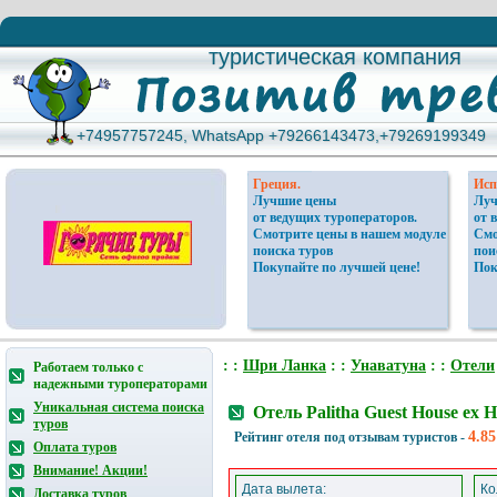
туристическая компания
туристическая компания
+74957757245, WhatsApp +79266143473,+79269199349
+74957757245, WhatsApp +79266143473,+79269199349
Греция.
Исп
Лучшие цены
Луч
от ведущих туроператоров.
от 
Смотрите цены в нашем модуле
Смо
поиска туров
пои
Покупайте по лучшей цене!
Пок
: :
Шри Ланка
: :
Унаватуна
: :
Отели
Работаем только с
надежными туроператорами
Уникальная система поиска
Отель Palitha Guest House ex
туров
4.85
Рейтинг отеля под отзывам туристов -
Оплата туров
Внимание! Акции!
Дата вылета:
Ко
Доставка туров