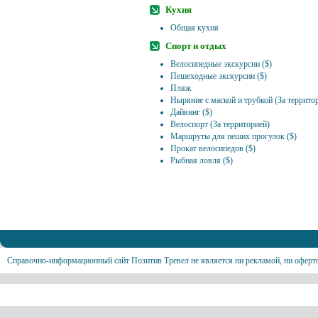
Кухня
Общая кухня
Спорт и отдых
Велосипедные экскурсии ($)
Пешеходные экскурсии ($)
Пляж
Ныряние с маской и трубкой (За территор
Дайвинг ($)
Велоспорт (За территорией)
Маршруты для пеших прогулок ($)
Прокат велосипедов ($)
Рыбная ловля ($)
Справочно-информационный сайт Позитив Тревел не является ни рекламой, ни оферт