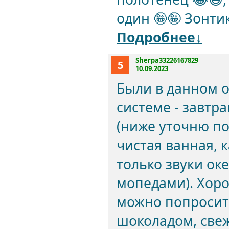
один 🤪🤪 Зонтик
Подробнее↓
Sherpa33226167829
5
10.09.2023
Были в данном от
системе - завтр
(ниже уточню по
чистая ванная, 
только звуки ок
мопедами). Хоро
можно попросить
шоколадом, свеж