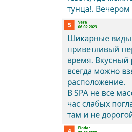
тунца!. Вечером 
Vera
5
06.02.2023
Шикарные виды, 
приветливый пе
время. Вкусный 
всегда можно вз
расположение.
В SPA не все мас
час слабых погл
там и не дорого
Fiodar
4