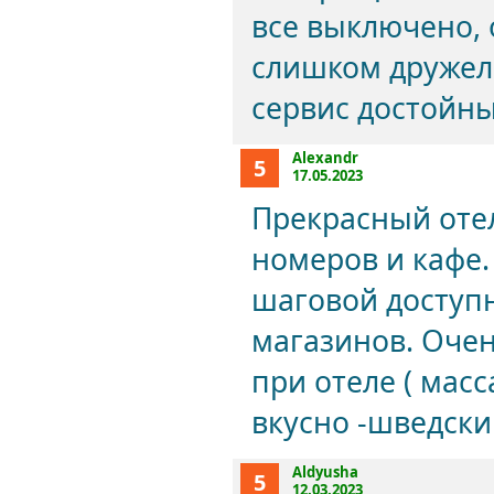
все выключено, 
слишком дружел
сервис достойны
Alexandr
5
17.05.2023
Прекрасный отел
номеров и кафе.
шаговой доступн
магазинов. Оче
при отеле ( масс
вкусно -шведски
Aldyusha
5
12.03.2023