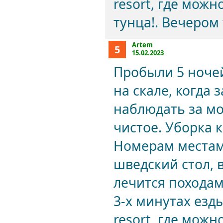
resort, где мож
тунца!. Вечером 
Artem
5
15.02.2023
Пробыли 5 ночей
на скале, когда
наблюдать за мо
чистое. Уборка 
Номерам местам
шведский стол, в
лечится походам
3-х минутах езд
resort, где мож