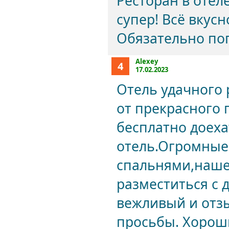
Ресторан в отеле
супер! Всё вкус
Обязательно поп
Alexey
4
17.02.2023
Отель удачного 
от прекрасного 
бесплатно доеха
отель.Огромные
спальнями,наше
разместиться с 
вежливый и отз
просьбы. Хороши