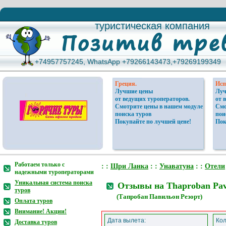
туристическая компания
туристическая компания
+74957757245, WhatsApp +79266143473,+79269199349
+74957757245, WhatsApp +79266143473,+79269199349
Греция.
Исп
Лучшие цены
Луч
от ведущих туроператоров.
от 
Смотрите цены в нашем модуле
Смо
поиска туров
пои
Покупайте по лучшей цене!
Пок
Работаем только с
: :
Шри Ланка
: :
Унаватуна
: :
Отели
надежными туроператорами
Уникальная система поиска
Отзывы на Thaproban Pavi
туров
(Тапробан Павильон Резорт)
Оплата туров
Внимание! Акции!
Дата вылета:
Кол
Доставка туров