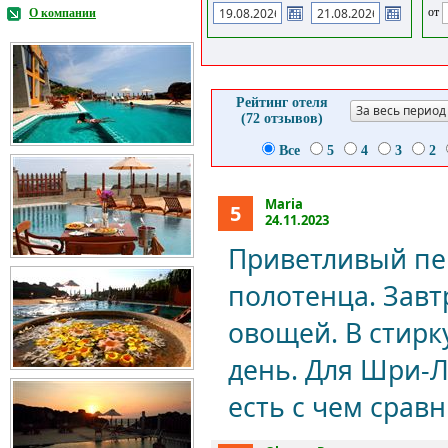
от
О компании
Рейтинг отеля
За весь период
(72 отзывов)
Все
5
4
3
2
Maria
5
24.11.2023
Приветливый пе
полотенца. Завт
овощей. В стирк
день. Для Шри-Л
есть с чем сравн