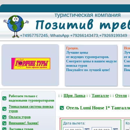
туристическая компания
туристическая компания
+74957757245, WhatsApp +79266143473,+79269199349
+74957757245, WhatsApp +79266143473,+79269199349
Греция.
Исп
Лучшие цены
Луч
от ведущих туроператоров.
от 
Смотрите цены в нашем модуле
Смо
поиска туров
пои
Покупайте по лучшей цене!
Пок
: :
Шри Ланка
: :
Тангалле
: :
Отели
:
Работаем только с
надежными туроператорами
Уникальная система поиска
Отель Lumi House 1* Тангал
туров
Оплата туров
Внимание! Акции!
Дата вылета:
Ко
Доставка туров
от